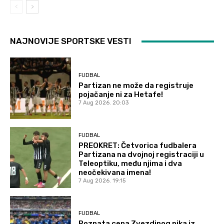
NAJNOVIJE SPORTSKE VESTI
FUDBAL
Partizan ne može da registruje
pojačanje ni za Hetafe!
7 Aug 2026. 20:03
FUDBAL
PREOKRET: Četvorica fudbalera
Partizana na dvojnoj registraciji u
Teleoptiku, među njima i dva
neočekivana imena!
7 Aug 2026. 19:15
FUDBAL
Poznata cena Zvezdinog pika iz