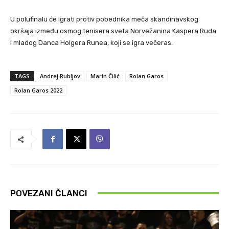
U polufinalu će igrati protiv pobednika meča skandinavskog
okršaja između osmog tenisera sveta Norvežanina Kaspera Ruda
i mladog Danca Holgera Runea, koji se igra večeras.
TAGS
Andrej Rubljov
Marin Čilić
Rolan Garos
Rolan Garos 2022
POVEZANI ČLANCI