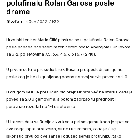
polufinalu Rolan Garosa posle
drame
Stefan
1 Jun 2022. 21:32
Hrvatski teniser Marin Čilić plasirao se u polufinale Rolan Garosa,
posle pobede nad sedmim teniserom sveta Andrejom Rubljovom
sa 3-2, po setovima 7:5, 3:6, 4:6, 6:3 i 6:7 (2-10).
U prvom setu je presudio brejk Rusa u pretposlednjem gemu,
posle kog je bez izgubljenog poena na svoj servis poveo sa 1-0.
U drugom setu je presudan bio brejk Hrvata već na startu, kada je
poveo sa 2:0 u gemovima, a potom zadržao tu prednost i
poravnao rezultat na 1-1 u setovima.
U trećem delu se Rubljov izvukao u petom gemu, kada je spasao
dve brejk-lopte protivnika, ali ne i u sedmom, kada je Čilić
iskoristio prvu od dve šanse i oduzeo servis protivniku, tako