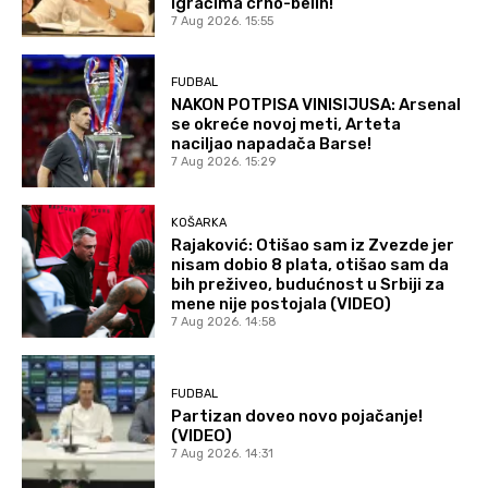
igračima crno-belih!
7 Aug 2026. 15:55
FUDBAL
NAKON POTPISA VINISIJUSA: Arsenal
se okreće novoj meti, Arteta
naciljao napadača Barse!
7 Aug 2026. 15:29
KOŠARKA
Rajaković: Otišao sam iz Zvezde jer
nisam dobio 8 plata, otišao sam da
bih preživeo, budućnost u Srbiji za
mene nije postojala (VIDEO)
7 Aug 2026. 14:58
FUDBAL
Partizan doveo novo pojačanje!
(VIDEO)
7 Aug 2026. 14:31