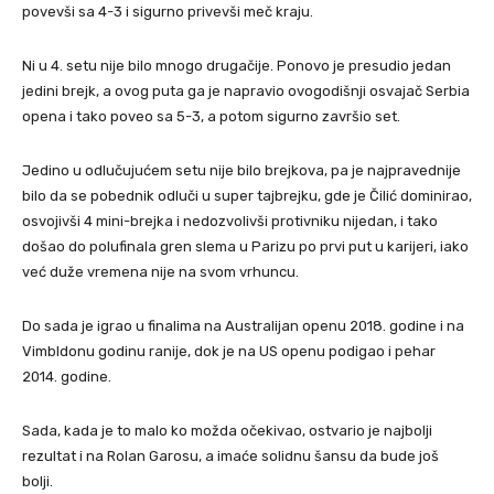
povevši sa 4-3 i sigurno privevši meč kraju.
Ni u 4. setu nije bilo mnogo drugačije. Ponovo je presudio jedan
jedini brejk, a ovog puta ga je napravio ovogodišnji osvajač Serbia
opena i tako poveo sa 5-3, a potom sigurno završio set.
Jedino u odlučujućem setu nije bilo brejkova, pa je najpravednije
bilo da se pobednik odluči u super tajbrejku, gde je Čilić dominirao,
osvojivši 4 mini-brejka i nedozvolivši protivniku nijedan, i tako
došao do polufinala gren slema u Parizu po prvi put u karijeri, iako
već duže vremena nije na svom vrhuncu.
Do sada je igrao u finalima na Australijan openu 2018. godine i na
Vimbldonu godinu ranije, dok je na US openu podigao i pehar
2014. godine.
Sada, kada je to malo ko možda očekivao, ostvario je najbolji
rezultat i na Rolan Garosu, a imaće solidnu šansu da bude još
bolji.