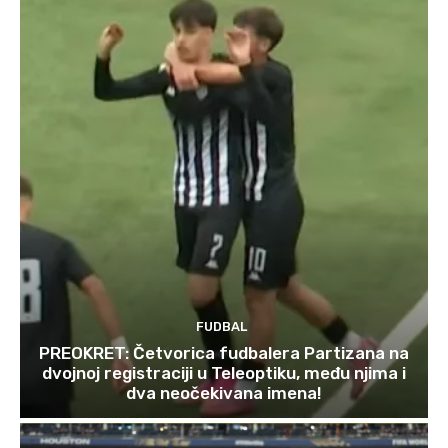
FUDBAL
PREOKRET: Četvorica fudbalera Partizana na
dvojnoj registraciji u Teleoptiku, među njima i
dva neočekivana imena!