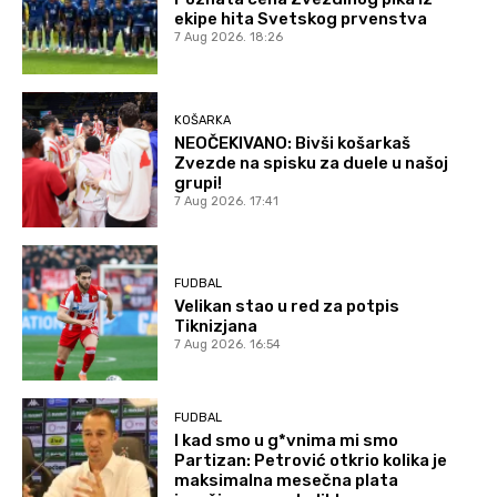
ekipe hita Svetskog prvenstva
7 Aug 2026. 18:26
KOŠARKA
NEOČEKIVANO: Bivši košarkaš
Zvezde na spisku za duele u našoj
grupi!
7 Aug 2026. 17:41
FUDBAL
Velikan stao u red za potpis
Tiknizjana
7 Aug 2026. 16:54
FUDBAL
I kad smo u g*vnima mi smo
Partizan: Petrović otkrio kolika je
maksimalna mesečna plata