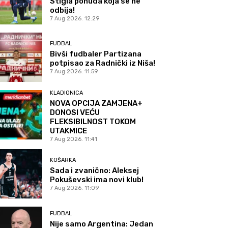
Stigla ponuda koja se ne
odbija!
7 Aug 2026. 12:29
FUDBAL
Bivši fudbaler Partizana
potpisao za Radnički iz Niša!
7 Aug 2026. 11:59
KLADIONICA
NOVA OPCIJA ZAMJENA+
DONOSI VEĆU
FLEKSIBILNOST TOKOM
UTAKMICE
7 Aug 2026. 11:41
KOŠARKA
Sada i zvanično: Aleksej
Pokuševski ima novi klub!
7 Aug 2026. 11:09
FUDBAL
Nije samo Argentina: Jedan