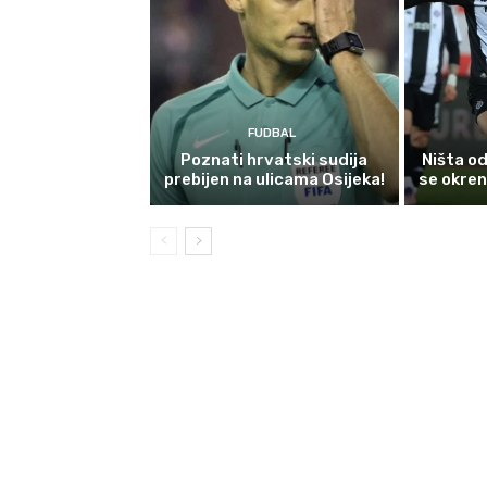
FUDBAL
Poznati hrvatski sudija
Ništa o
prebijen na ulicama Osijeka!
se okren