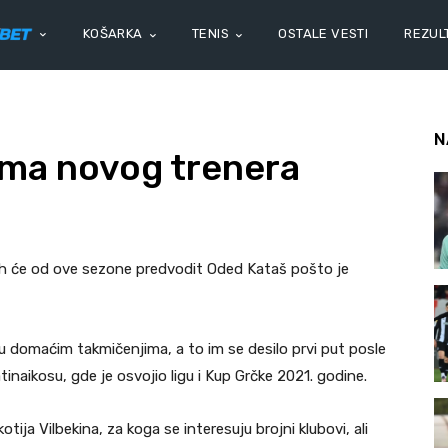
KOŠARKA
TENIS
OSTALE VESTI
REZULT
N
ima novog trenera
jih će od ove sezone predvodit Oded Kataš pošto je
u domaćim takmičenjima, a to im se desilo prvi put posle
inaikosu, gde je osvojio ligu i Kup Grčke 2021. godine.
tija Vilbekina, za koga se interesuju brojni klubovi, ali