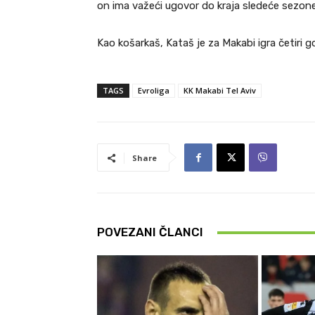
on ima važeći ugovor do kraja sledeće sezone
Kao košarkaš, Kataš je za Makabi igra četiri 
TAGS
Evroliga
KK Makabi Tel Aviv
Share
POVEZANI ČLANCI