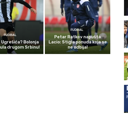
FUDBAL
FUDBAL
Petar Ratkov napušta
d Ugrešića? Bolonja
Lacio: Stigla ponuda koja se
ula drugom Srbinu!
ne odbija!