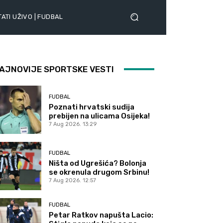
ATI UŽIVO | FUDBAL
AJNOVIJE SPORTSKE VESTI
FUDBAL
Poznati hrvatski sudija
prebijen na ulicama Osijeka!
7 Aug 2026. 13:29
FUDBAL
Ništa od Ugrešića? Bolonja
se okrenula drugom Srbinu!
7 Aug 2026. 12:57
FUDBAL
Petar Ratkov napušta Lacio: