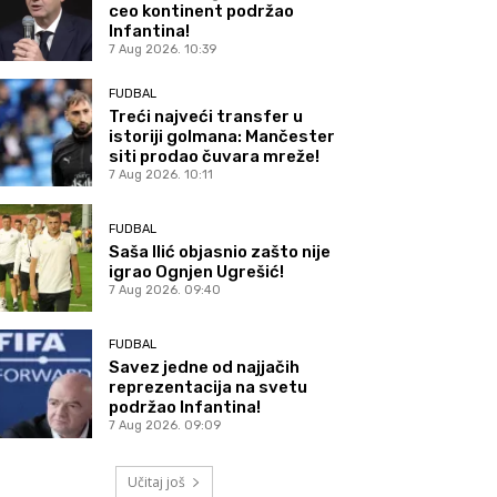
ceo kontinent podržao
Infantina!
7 Aug 2026. 10:39
FUDBAL
Treći najveći transfer u
istoriji golmana: Mančester
siti prodao čuvara mreže!
7 Aug 2026. 10:11
FUDBAL
Saša Ilić objasnio zašto nije
igrao Ognjen Ugrešić!
7 Aug 2026. 09:40
FUDBAL
Savez jedne od najjačih
reprezentacija na svetu
podržao Infantina!
7 Aug 2026. 09:09
Učitaj još