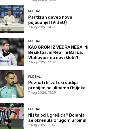
FUDBAL
Partizan doveo novo
pojačanje! (VIDEO)
7 Aug 2026. 14:31
FUDBAL
KAO GROM IZ VEDRA NEBA: Ni
Bešiktaš, ni Real, ni Barsa,
Vlahović ima novi klub?!
7 Aug 2026. 13:59
FUDBAL
Poznati hrvatski sudija
prebijen na ulicama Osijeka!
7 Aug 2026. 13:29
FUDBAL
Ništa od Ugrešića? Bolonja
se okrenula drugom Srbinu!
7 Aug 2026. 12:57