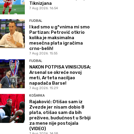
Tiknizjana
7 Aug 2026. 16:54
FUDBAL
I kad smo u g*vnima mi smo
Partizan: Petrović otkrio
kolika je maksimalna
mesečna plata igračima
crno-belih!
7 Aug 2026. 15:55
FUDBAL
NAKON POTPISA VINISIJUSA:
Arsenal se okreće novoj
meti, Arteta naciljao
napadača Barse!
7 Aug 2026. 15:29
KOŠARKA
Rajaković: Otišao sam iz
Zvezde jer nisam dobio 8
plata, otišao sam da bih
preživeo, budućnost u Srbiji
za mene nije postojala
(VIDEO)
7 Aug 2026. 14:58