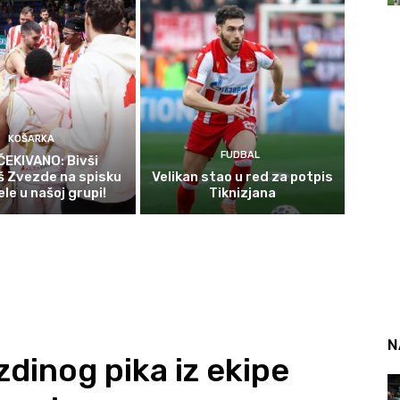
KOŠARKA
FUDBAL
EKIVANO: Bivši
š Zvezde na spisku
Velikan stao u red za potpis
le u našoj grupi!
Tiknizjana