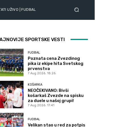
ATI UŽIVO | FUDBAL
AJNOVIJE SPORTSKE VESTI
FUDBAL
Poznata cena Zvezdinog
pika iz ekipe hita Svetskog
prvenstva
7 Aug 2026. 18:26
KOŠARKA
NEOČEKIVANO: Bivši
košarkaš Zvezde na spisku
za duele u našoj grupi!
7 Aug 2026. 17:41
FUDBAL
Velikan stao u red za potpis