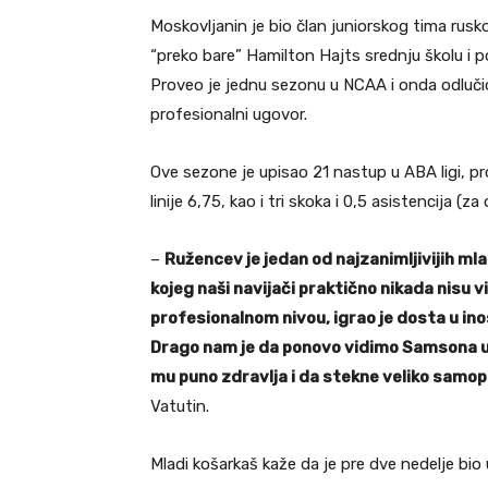
Moskovljanin je bio član juniorskog tima rusk
“preko bare” Hamilton Hajts srednju školu i 
Proveo je jednu sezonu u NCAA i onda odlučio
profesionalni ugovor.
Ove sezone je upisao 21 nastup u ABA ligi, p
linije 6,75, kao i tri skoka i 0,5 asistencija (
–
Ružencev je jedan od najzanimljivijih mlad
kojeg naši navijači praktično nikada nisu v
profesionalnom nivou, igrao je dosta u ino
Drago nam je da ponovo vidimo Samsona u 
mu puno zdravlja i da stekne veliko samo
Vatutin.
Mladi košarkaš kaže da je pre dve nedelje bio