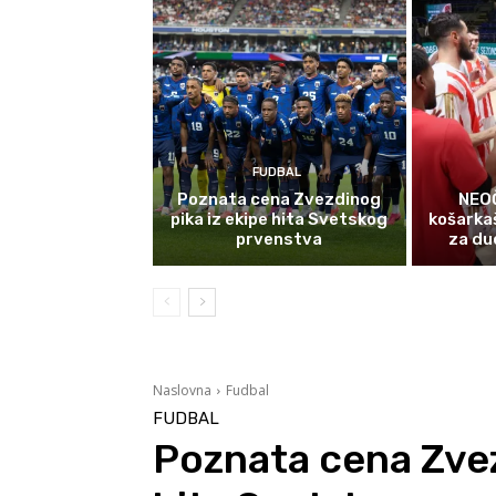
FUDBAL
Poznata cena Zvezdinog
NEOČ
pika iz ekipe hita Svetskog
košarka
prvenstva
za due