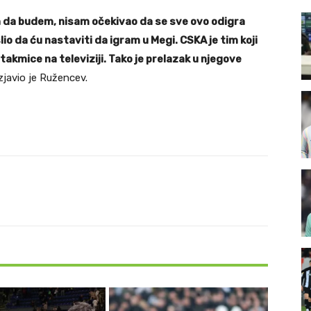
n da budem, nisam očekivao da se sve ovo odigra
o da ću nastaviti da igram u Megi. CSKA je tim koji
akmice na televiziji. Tako je prelazak u njegove
izjavio je Ružencev.