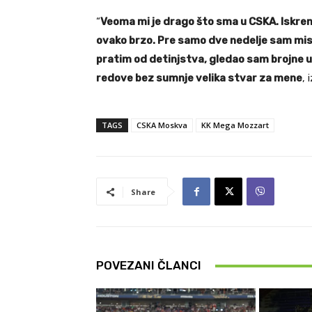
“
Veoma mi je drago što sma u CSKA. Iskre
ovako brzo. Pre samo dve nedelje sam misli
pratim od detinjstva, gledao sam brojne ut
redove bez sumnje velika stvar za mene
, 
TAGS
CSKA Moskva
KK Mega Mozzart
Share
POVEZANI ČLANCI