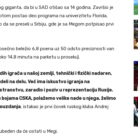
og giganta, da bi u SAD otišao sa 14 godina. Završio je
potom postao deo programa na univerzitetu Florida.
 da se preseli u Srbiju, gde je sa Megom potpisao prvi
rosečno beležio 6,8 poena uz 50 odsto preciznosti van
za oko 14,8 minuta na parketu u proseku).
ih igrača u našoj zemlji, tehnički i fizički nadaren,
ideli na delu. Već ima iskustvo igranja na
stranstvu, zaradio i poziv u reprezentaciju Rusije.
bojama CSKA, polažemo velike nade u njega, želimo
pouzdanja
, istakao je prvi čovek ruskog kluba Andrej
 ubeđen da će ostati u Megi.