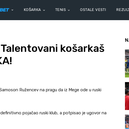
KOŠARKA
TENIS
OSTALE VESTI
REZULT
N
: Talentovani košarkaš
KA!
š Samoson Ružencev na pragu da iz Mege ode u ruski
 definitivno pojačao ruski klub, a potpisao je ugovor na