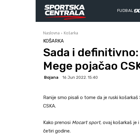
FUDBAL
Naslovna
Košarka
KOŠARKA
Sada i definitivno
Mege pojačao CS
Bojana
16 Jun 2022. 15:40
Ranije smo pisali o tome da je ruski košarka
CSKA.
Kako prenosi
Mocart sport,
ovaj košarkaš je i
četiri godine.