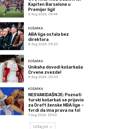
Kapiten Barselone u
Premijer ligi!
8 Aug 2026. 09:44
KOŠARKA
ABA liga ostala bez
direktora
8 Aug 2026. 09:20
KOŠARKA
Unikaha dovodi košarkaša
Crvene zvezde!
8 Aug 2026. 00:03
KOŠARKA
NESVAKIDAŠNJE: Poznati
turski košarkaš se prijavio
za Draft ženske NBA lige –
tvrdi da ima prava na to!
7 Aug 2026. 23:00
Učitaj još