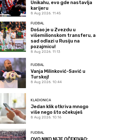
Unikahu, evo gde nastavlja
karijeru
8 Aug 2026. 11:45
FUDBAL
Došao je u Zvezdu u
višemilionskom transferu, a
sad odlazi u Rusiju na
pozajmicu!
8 Aug 2026. 11:13
FUDBAL
Vanja Milinković-Savić u
Turskoj!
8 Aug 2026. 10:44
KLADIONICA
Jedan klik otkriva mnogo
više nego što očekuješ
8 Aug 2026. 10:16
FUDBAL
OVO NIKO NIJE OČEKIVAO: