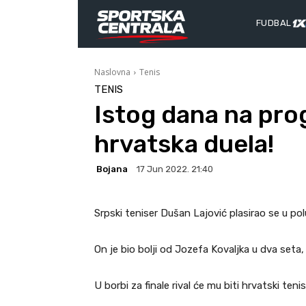
FUDBAL
Naslovna
Tenis
TENIS
Istog dana na pr
hrvatska duela!
Bojana
17 Jun 2022. 21:40
Srpski teniser Dušan Lajović plasirao se u pol
On je bio bolji od Jozefa Kovaljka u dva seta, 
U borbi za finale rival će mu biti hrvatski teni