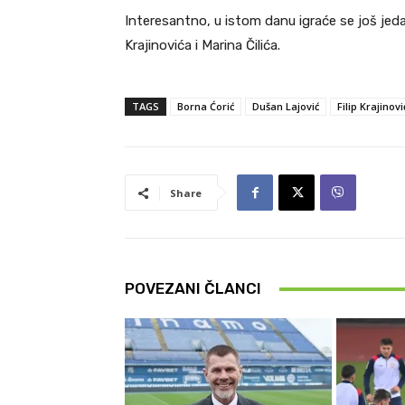
Interesantno, u istom danu igraće se još jeda
Krajinovića i Marina Čilića.
TAGS
Borna Ćorić
Dušan Lajović
Filip Krajinovi
Share
POVEZANI ČLANCI