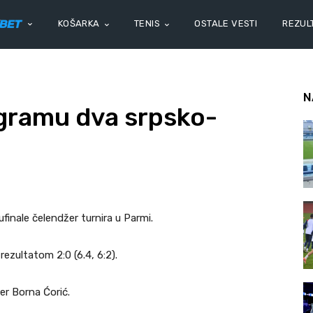
KOŠARKA
TENIS
OSTALE VESTI
REZULT
N
ogramu dva srpsko-
ufinale čelendžer turnira u Parmi.
rezultatom 2:0 (6.4, 6:2).
ser Borna Ćorić.