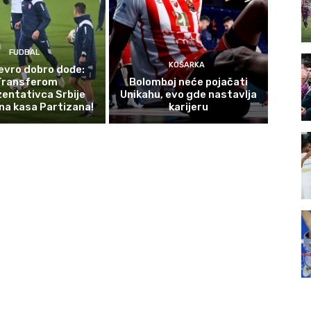
FUDBAL
KOŠARKA
evro dobro dođe:
Transferom
Bolomboj neće pojačati
entativca Srbije
Unikahu, evo gde nastavlja
na kasa Partizana!
karijeru