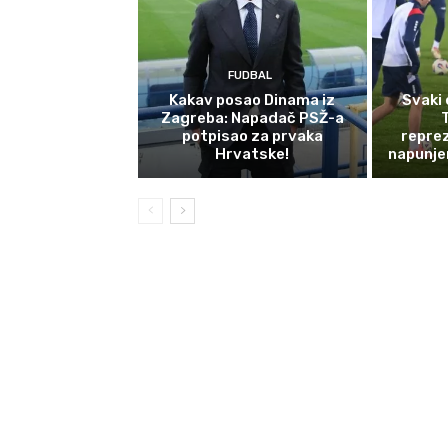
FUDBAL
Kakav posao Dinama iz
Svaki 
Zagreba: Napadač PSŽ-a
potpisao za prvaka
reprez
Hrvatske!
napunje