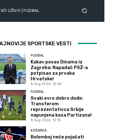
ATI UŽIVO | FUDBAL
AJNOVIJE SPORTSKE VESTI
FUDBAL
Kakav posao Dinama iz
Zagreba: Napadač PSŽ-a
potpisao za prvaka
Hrvatske!
8 Aug 2026. 12:44
FUDBAL
Svaki evro dobro dođe:
Transferom
reprezentativca Srbije
napunjena kasa Partizana!
8 Aug 2026. 12:15
KOŠARKA
Bolomboj neće pojačati