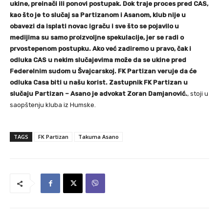
ukine, preinači ili ponovi postupak. Dok traje proces pred CAS,
kao što je to slučaj sa Partizanom i Asanom, klub nije u
obavezi da isplati novac igraču i sve što se pojavilo u
medijima su samo proizvoljne spekulacije, jer se radi o
prvostepenom postupku. Ako već zadiremo u pravo, čak i
odluka CAS u nekim slučajevima može da se ukine pred
Federelnim sudom u Švajcarskoj. FK Partizan veruje da će
odluka Casa biti u našu korist. Zastupnik FK Partizan u
slučaju Partizan – Asano je advokat Zoran Damjanović.
, stoji u
saopštenju kluba iz Humske.
TAGS
FK Partizan
Takuma Asano