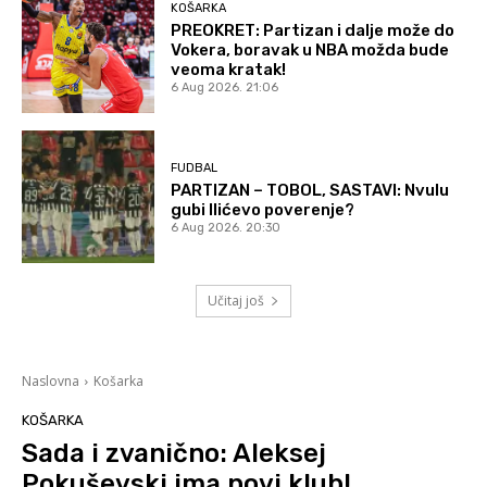
KOŠARKA
PREOKRET: Partizan i dalje može do
Vokera, boravak u NBA možda bude
veoma kratak!
6 Aug 2026. 21:06
FUDBAL
PARTIZAN – TOBOL, SASTAVI: Nvulu
gubi Ilićevo poverenje?
6 Aug 2026. 20:30
Učitaj još