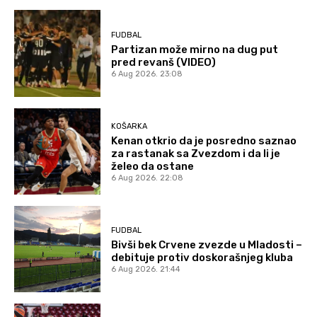
FUDBAL
Partizan može mirno na dug put
pred revanš (VIDEO)
6 Aug 2026. 23:08
KOŠARKA
Kenan otkrio da je posredno saznao
za rastanak sa Zvezdom i da li je
želeo da ostane
6 Aug 2026. 22:08
FUDBAL
Bivši bek Crvene zvezde u Mladosti –
debituje protiv doskorašnjeg kluba
6 Aug 2026. 21:44