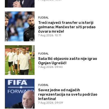
FUDBAL
Treći najveći transfer u istoriji
golmana: Mančester siti prodao
čuvara mreže!
7 Aug 2026. 10:11
FUDBAL
Saša Ilić objasnio zašto nije igrao
Ognjen Ugrešić!
7 Aug 2026. 09:40
FUDBAL
Savez jedne od najjačih
reprezentacija na svetu podržao
Infantina!
7 Aug 2026. 09:09