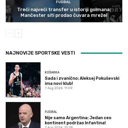
FUDBAL
Treći najveći transfer u istoriji golmana:
Mančester siti prodao čuvara mreže!
NAJNOVIJE SPORTSKE VESTI
KOŠARKA
Sada i zvanično: Aleksej Pokuševski
ima novi klub!
7 Aug 2026. 11:09
FUDBAL
Nije samo Argentina: Jedan ceo
kontinent podržao Infantina!
7 Aug 2026. 10:39