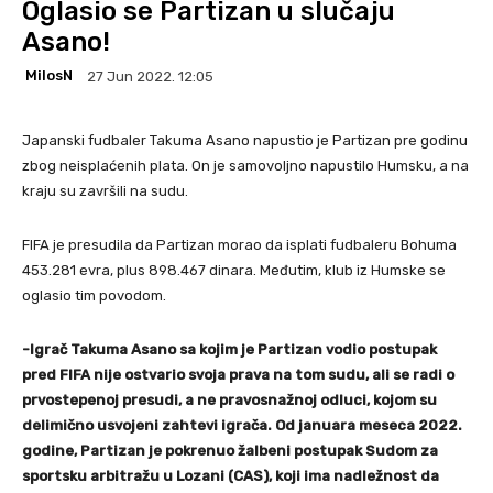
Oglasio se Partizan u slučaju
Asano!
MilosN
27 Jun 2022. 12:05
Japanski fudbaler Takuma Asano napustio je Partizan pre godinu
zbog neisplaćenih plata. On je samovoljno napustilo Humsku, a na
kraju su završili na sudu.
FIFA je presudila da Partizan morao da isplati fudbaleru Bohuma
453.281 evra, plus 898.467 dinara. Međutim, klub iz Humske se
oglasio tim povodom.
-Igrač Takuma Asano sa kojim je Partizan vodio postupak
pred FIFA nije ostvario svoja prava na tom sudu, ali se radi o
prvostepenoj presudi, a ne pravosnažnoj odluci, kojom su
delimično usvojeni zahtevi igrača. Od januara meseca 2022.
godine, Partizan je pokrenuo žalbeni postupak Sudom za
sportsku arbitražu u Lozani (CAS), koji ima nadležnost da