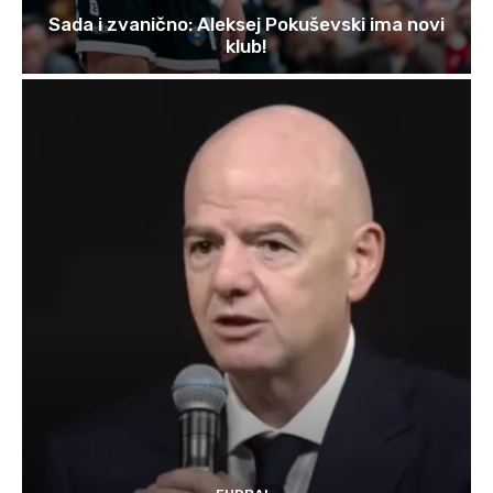
Sada i zvanično: Aleksej Pokuševski ima novi
klub!