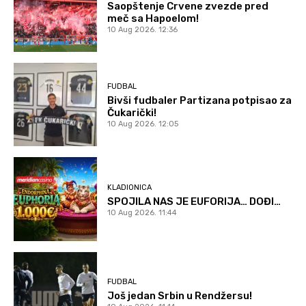
Saopštenje Crvene zvezde pred
meč sa Hapoelom!
10 Aug 2026. 12:36
FUDBAL
Bivši fudbaler Partizana potpisao za
Čukarički!
10 Aug 2026. 12:05
KLADIONICA
SPOJILA NAS JE EUFORIJA… DOĐI…
10 Aug 2026. 11:44
FUDBAL
Još jedan Srbin u Rendžersu!