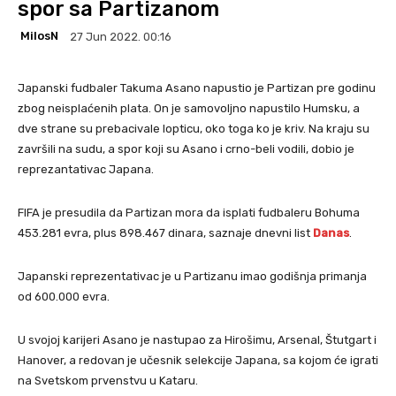
spor sa Partizanom
MilosN
27 Jun 2022. 00:16
Japanski fudbaler Takuma Asano napustio je Partizan pre godinu
zbog neisplaćenih plata. On je samovoljno napustilo Humsku, a
dve strane su prebacivale lopticu, oko toga ko je kriv. Na kraju su
završili na sudu, a spor koji su Asano i crno-beli vodili, dobio je
reprezantativac Japana.
FIFA je presudila da Partizan mora da isplati fudbaleru Bohuma
453.281 evra, plus 898.467 dinara, saznaje dnevni list
Danas
.
Japanski reprezentativac je u Partizanu imao godišnja primanja
od 600.000 evra.
U svojoj karijeri Asano je nastupao za Hirošimu, Arsenal, Štutgart i
Hanover, a redovan je učesnik selekcije Japana, sa kojom će igrati
na Svetskom prvenstvu u Kataru.