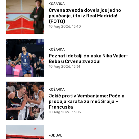
KOŠARKA
Crvena zvezda dovela jos jedno
pojačanje, i to iz Real Madrida!
(FOTO)
10 Aug 2026. 13:40
KOŠARKA
Poznati detalji dolaska Nika Vajler-
Beba u Crvenu zvezdu!
10 Aug 2026. 13:34
KOŠARKA
Jokić protiv Vembanjame: Počela
prodaja karata za meč Srbija –
Francuska
10 Aug 2026. 13:05
FUDBAL