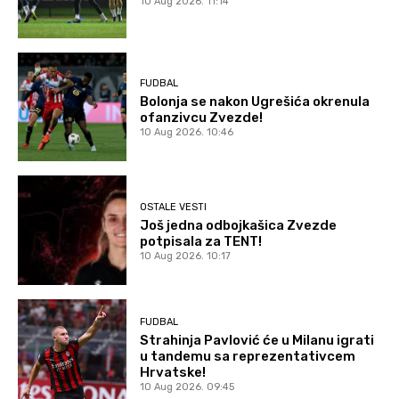
10 Aug 2026. 11:14
FUDBAL
Bolonja se nakon Ugrešića okrenula
ofanzivcu Zvezde!
10 Aug 2026. 10:46
OSTALE VESTI
Još jedna odbojkašica Zvezde
potpisala za TENT!
10 Aug 2026. 10:17
FUDBAL
Strahinja Pavlović će u Milanu igrati
u tandemu sa reprezentativcem
Hrvatske!
10 Aug 2026. 09:45