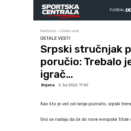
FUDBAL
Naslovna
Ostale vesti
OSTALE VESTI
Srpski stručnjak 
poručio: Trebalo 
igrač…
Bojana
5 Jul 2022. 17:50
Kao što je već od ranije poznato, srpski trene
Grci se nadaju da će do nove evropske titule 