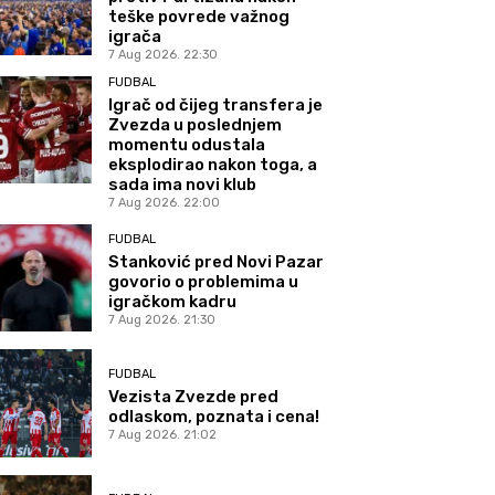
teške povrede važnog
igrača
7 Aug 2026. 22:30
FUDBAL
Igrač od čijeg transfera je
Zvezda u poslednjem
momentu odustala
eksplodirao nakon toga, a
sada ima novi klub
7 Aug 2026. 22:00
FUDBAL
Stanković pred Novi Pazar
govorio o problemima u
igračkom kadru
7 Aug 2026. 21:30
FUDBAL
Vezista Zvezde pred
odlaskom, poznata i cena!
7 Aug 2026. 21:02