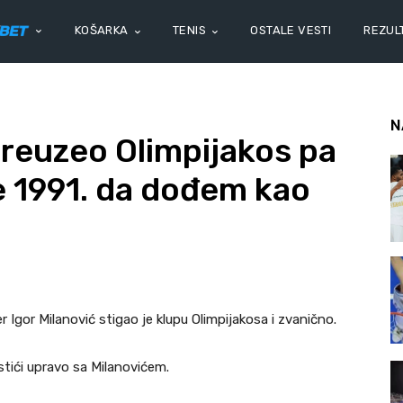
KOŠARKA
TENIS
OSTALE VESTI
REZULT
N
preuzeo Olimpijakos pa
je 1991. da dođem kao
r Igor Milanović stigao je klupu Olimpijakosa i zvanično.
stići upravo sa Milanovićem.