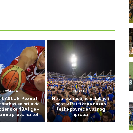
KOŠARKA
FUDBAL
IDAŠNJE: Poznati
Hetafe značajno oslabljen
ošarkaš se prijavio
protiv Partizana nakon
t ženske NBA lige –
teške povrede važnog
a ima prava na to!
igrača