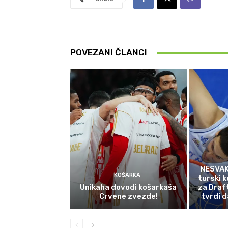
POVEZANI ČLANCI
NESVAK
KOŠARKA
turski k
Unikaha dovodi košarkaša
za Draf
Crvene zvezde!
tvrdi d