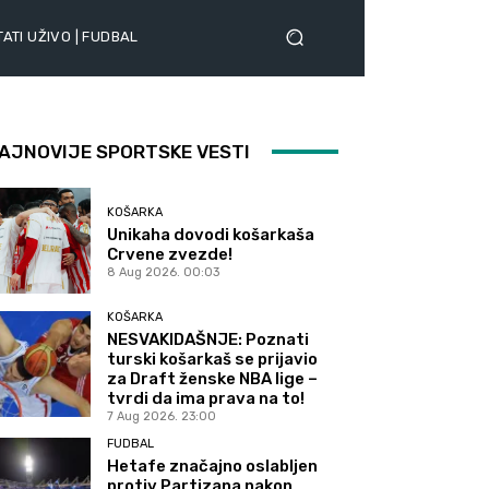
ATI UŽIVO | FUDBAL
AJNOVIJE SPORTSKE VESTI
KOŠARKA
Unikaha dovodi košarkaša
Crvene zvezde!
8 Aug 2026. 00:03
KOŠARKA
NESVAKIDAŠNJE: Poznati
turski košarkaš se prijavio
za Draft ženske NBA lige –
tvrdi da ima prava na to!
7 Aug 2026. 23:00
FUDBAL
Hetafe značajno oslabljen
protiv Partizana nakon