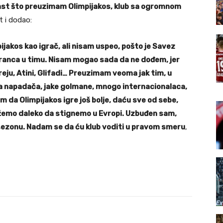
čast što preuzimam Olimpijakos, klub sa ogromnom
t i dodao:
ijakos kao igrač, ali nisam uspeo, pošto je Savez
tranca u timu. Nisam mogao sada da ne dođem, jer
eju, Atini, Glifadi… Preuzimam veoma jak tim, u
čna napadača, jake golmane, mnogo internacionalaca,
da Olimpijakos igre još bolje, daću sve od sebe,
ožemo daleko da stignemo u Evropi. Uzbuđen sam,
ezonu. Nadam se da ću klub voditi u pravom smeru
,