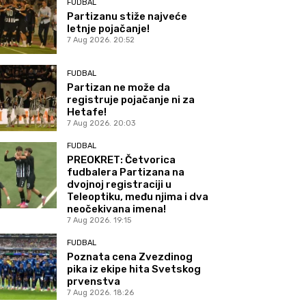
FUDBAL
Partizanu stiže najveće
letnje pojačanje!
7 Aug 2026. 20:52
FUDBAL
Partizan ne može da
registruje pojačanje ni za
Hetafe!
7 Aug 2026. 20:03
FUDBAL
PREOKRET: Četvorica
fudbalera Partizana na
dvojnoj registraciji u
Teleoptiku, među njima i dva
neočekivana imena!
7 Aug 2026. 19:15
FUDBAL
Poznata cena Zvezdinog
pika iz ekipe hita Svetskog
prvenstva
7 Aug 2026. 18:26