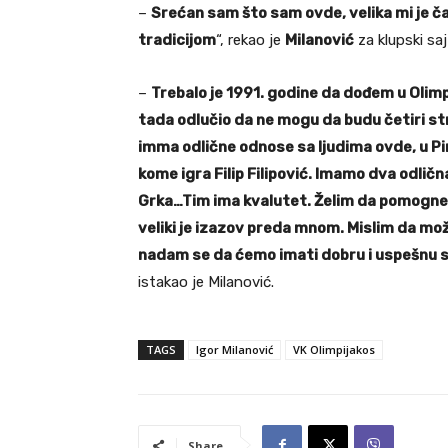
–
Srećan sam što sam ovde, velika mi je 
tradicijom
“, rekao je
Milanović
za klupski saj
–
Trebalo je 1991. godine da dođem u Olimp
tada odlučio da ne mogu da budu četiri s
imma odlične odnose sa ljudima ovde, u Pir
kome igra Filip Filipović. Imamo dva odli
Grka…Tim ima kvalutet. Želim da pomognem 
veliki je izazov preda mnom. Mislim da m
nadam se da ćemo imati dobru i uspešnu s
istakao je Milanović.
TAGS
Igor Milanović
VK Olimpijakos
Share