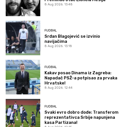
8 Aug 2026. 13:48
FUDBAL
Srđan Blagojević se izvinio
navijačima
8 Aug 2026. 13:18
FUDBAL
Kakav posao Dinama iz Zagreba:
Napadač PSŽ-a potpisao za prvaka
Hrvatske!
8 Aug 2026. 12:44
FUDBAL
Svaki evro dobro dođe: Transferom
reprezentativca Srbije napunjena
kasa Partizana!