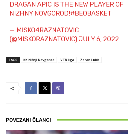
DRAGAN APIC IS THE NEW PLAYER OF
NIZHNY NOVGOROD!
#BEOBASKET
— MISKO4RAZNATOVIC
(@MISKORAZNATOVIC)
JULY 6, 2022
TAGS
KK Nižnji Novgorod
VTB liga
Zoran Lukić
POVEZANI ČLANCI