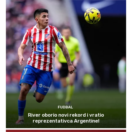
FUDBAL
River oborio novi rekord i vratio
reprezentativca Argentine!