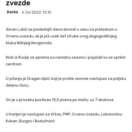
zvezde
Darko
6 Jul 2022. 13:10
Zoran Lukić se poslednjih dana dovodi u vezu sa prelaskom u
Crvenu zvezdu, ali je još uvek šef struke svog dugogodišnjeg
kluba Nižnjeg Novgoroda.
Klub iz Rusije se sprema za narednu sezonu i pojačali su se sprkim
centrom.
U pitanju je Dragan Apić, koji je prošle sezone nastupao za poljsku
Zelenu Goru.
On je u proseku postizao 13,5 poena po meču, uz 7 skokova.
U karijeri je nastupao za Vršac, FMP, Crvenu zvezdu, Lokomotivu
Kuban, Burgos i Budućnost.