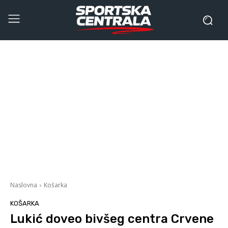
Naslovna
Košarka
KOŠARKA
Lukić doveo bivšeg centra Crvene