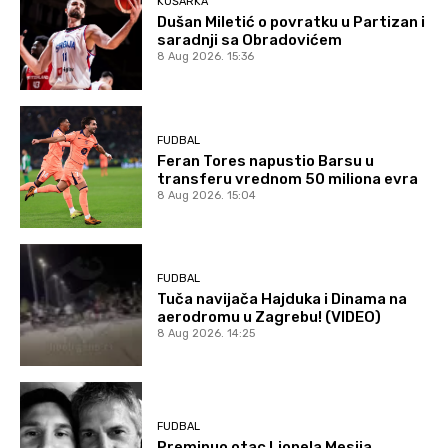
KOŠARKA
Dušan Miletić o povratku u Partizan i
saradnji sa Obradovićem
8 Aug 2026. 15:36
FUDBAL
Feran Tores napustio Barsu u
transferu vrednom 50 miliona evra
8 Aug 2026. 15:04
FUDBAL
Tuča navijača Hajduka i Dinama na
aerodromu u Zagrebu! (VIDEO)
8 Aug 2026. 14:25
FUDBAL
Preminuo otac Lionela Mesija