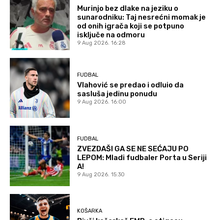
Murinjo bez dlake na jeziku o
sunarodniku: Taj nesrećni momak je
od onih igrača koji se potpuno
isključe na odmoru
9 Aug 2026. 16:28
FUDBAL
Vlahović se predao i odluio da
sasluša jedinu ponudu
9 Aug 2026. 16:00
FUDBAL
ZVEZDAŠI GA SE NE SEĆAJU PO
LEPOM: Mladi fudbaler Porta u Seriji
A!
9 Aug 2026. 15:30
KOŠARKA