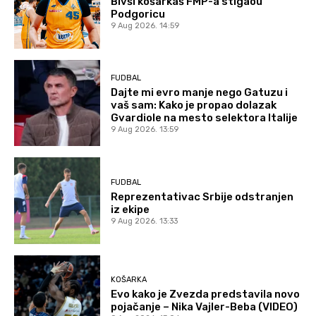
Bivši košarkaš FMP-a stigaou
Podgoricu
9 Aug 2026. 14:59
FUDBAL
Dajte mi evro manje nego Gatuzu i
vaš sam: Kako je propao dolazak
Gvardiole na mesto selektora Italije
9 Aug 2026. 13:59
FUDBAL
Reprezentativac Srbije odstranjen
iz ekipe
9 Aug 2026. 13:33
KOŠARKA
Evo kako je Zvezda predstavila novo
pojačanje – Nika Vajler-Beba (VIDEO)