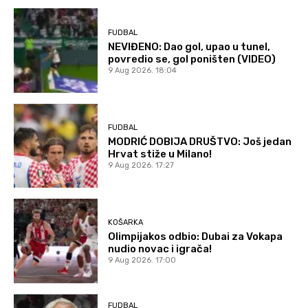
FUDBAL
NEVIĐENO: Dao gol, upao u tunel,
povredio se, gol poništen (VIDEO)
9 Aug 2026. 18:04
FUDBAL
MODRIĆ DOBIJA DRUŠTVO: Još jedan
Hrvat stiže u Milano!
9 Aug 2026. 17:27
KOŠARKA
Olimpijakos odbio: Dubai za Vokapa
nudio novac i igrača!
9 Aug 2026. 17:00
FUDBAL