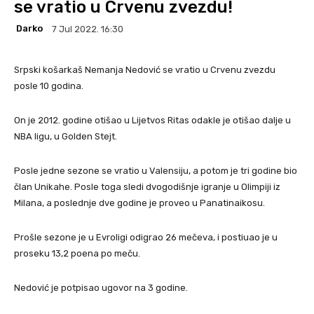
se vratio u Crvenu zvezdu!
Darko
7 Jul 2022. 16:30
Srpski košarkaš Nemanja Nedović se vratio u Crvenu zvezdu
posle 10 godina.
On je 2012. godine otišao u Lijetvos Ritas odakle je otišao dalje u
NBA ligu, u Golden Stejt.
Posle jedne sezone se vratio u Valensiju, a potom je tri godine bio
član Unikahe. Posle toga sledi dvogodišnje igranje u Olimpiji iz
Milana, a poslednje dve godine je proveo u Panatinaikosu.
Prošle sezone je u Evroligi odigrao 26 mečeva, i postiuao je u
proseku 13,2 poena po meču.
Nedović je potpisao ugovor na 3 godine.