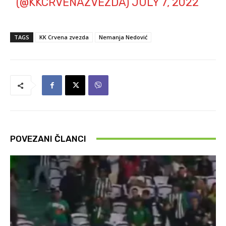
(@KKCRVENAZVEZDA)
JULY 7, 2022
TAGS
KK Crvena zvezda
Nemanja Nedović
POVEZANI ČLANCI