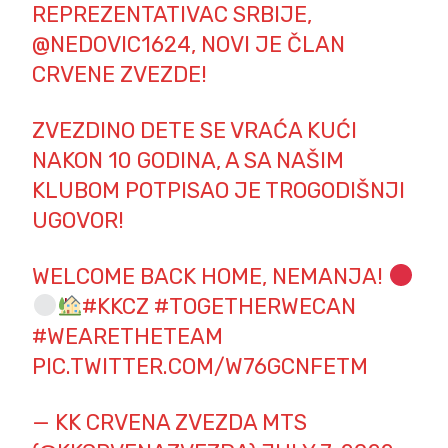
REPREZENTATIVAC SRBIJE,
@NEDOVIC1624
, NOVI JE ČLAN
CRVENE ZVEZDE!
ZVEZDINO DETE SE VRAĆA KUĆI
NAKON 10 GODINA, A SA NAŠIM
KLUBOM POTPISAO JE TROGODIŠNJI
UGOVOR!
WELCOME BACK HOME, NEMANJA!
#KKCZ
#TOGETHERWECAN
#WEARETHETEAM
PIC.TWITTER.COM/W76GCNFETM
— KK CRVENA ZVEZDA MTS