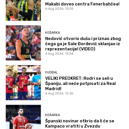
Makabi doveo centra Fenerbahčea!
6 Aug 2026. 13:05
KOŠARKA
Nedović otvorio dušu i priznao zbog
čega ga je Sale Đorđević sklanjao iz
reprezentacije! (VIDEO)
6 Aug 2026. 13:04
FUDBAL
VELIKI PREOKRET: Rodri se seli u
Španiju, ali neće potpisati za Real
Madrid!
6 Aug 2026. 12:36
KOŠARKA
Španski novinar otkrio da li će se
Kampaco vratiti u Zvezdu