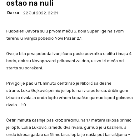
ostao na nuli
Darko
22 Jul 2022. 22:21
Fudbaleri Javora su u prvom meču 3. kola Super lige na svom
terenu u Ivanjici pobedio Novi Pazar 2:1.
Ovo je bila prva pobeda Ivanjičana posle povratka u elitu i imaju 4
boda, dok su Novopazarci prikovani za dno, u sva tri meča od
starta su poraženi.
Prvi gol je pao u 11. minutu centrirao je Nikolić sa desne
strane, Luka Gojković primio je loptu na ivici peterca, driblingom
izbacio rivala, a onda loptu vrhom kopačke gurnuo ispod golmana
rivala – 1:0.
Četiri minuta kasnije pas kroz sredinu, na 17 metara iskosa primio
je loptu Luka Luković, između dva rivala, gurnuo je u kazneni, a
onda iskosa gađao sa 15 metara, lopta je našla put ka rašljama –