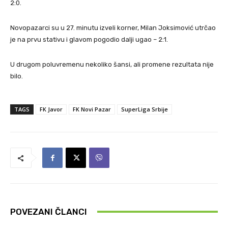
2:0.
Novopazarci su u 27. minutu izveli korner, Milan Joksimović utrčao
je na prvu stativu i glavom pogodio dalji ugao – 2:1.
U drugom poluvremenu nekoliko šansi, ali promene rezultata nije
bilo.
TAGS
FK Javor
FK Novi Pazar
SuperLiga Srbije
POVEZANI ČLANCI