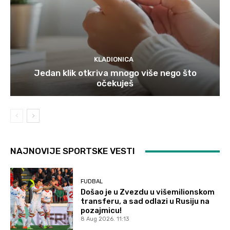
KLADIONICA
Jedan klik otkriva mnogo više nego što
očekuješ
NAJNOVIJE SPORTSKE VESTI
FUDBAL
Došao je u Zvezdu u višemilionskom
transferu, a sad odlazi u Rusiju na
pozajmicu!
8 Aug 2026. 11:13