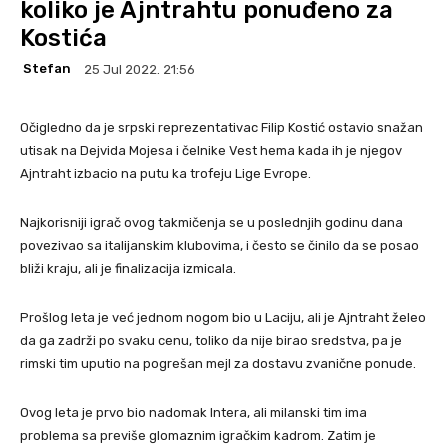
koliko je Ajntrahtu ponuđeno za
Kostića
Stefan
25 Jul 2022. 21:56
Očigledno da je srpski reprezentativac Filip Kostić ostavio snažan
utisak na Dejvida Mojesa i čelnike Vest hema kada ih je njegov
Ajntraht izbacio na putu ka trofeju Lige Evrope.
Najkorisniji igrač ovog takmičenja se u poslednjih godinu dana
povezivao sa italijanskim klubovima, i često se činilo da se posao
bliži kraju, ali je finalizacija izmicala.
Prošlog leta je već jednom nogom bio u Laciju, ali je Ajntraht želeo
da ga zadrži po svaku cenu, toliko da nije birao sredstva, pa je
rimski tim uputio na pogrešan mejl za dostavu zvanične ponude.
Ovog leta je prvo bio nadomak Intera, ali milanski tim ima
problema sa previše glomaznim igračkim kadrom. Zatim je