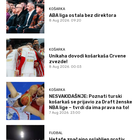
KOŠARKA
ABA liga ostala bez direktora
8 Aug 2026. 09:20
KOŠARKA
Unikaha dovodi košarkaša Crvene
zvezde!
8 Aug 2026. 00:03
KOŠARKA
NESVAKIDAŠNJE: Poznati turski
košarkaš se prijavio za Draft ženske
NBA lige – tvrdi da ima prava na to!
7 Aug 2026. 23:00
FUDBAL
Hetafe značajno oslabljen protiv