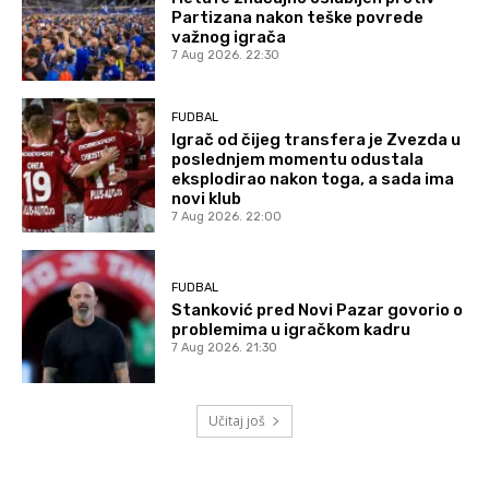
Partizana nakon teške povrede
važnog igrača
7 Aug 2026. 22:30
FUDBAL
Igrač od čijeg transfera je Zvezda u
poslednjem momentu odustala
eksplodirao nakon toga, a sada ima
novi klub
7 Aug 2026. 22:00
FUDBAL
Stanković pred Novi Pazar govorio o
problemima u igračkom kadru
7 Aug 2026. 21:30
Učitaj još