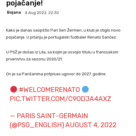
pojačanje!
Bojana
4 Aug 2022. 22:30
Kako je danas saopštio Pari Sen Žermen, u klub je stiglo novo
pojačanje. U pitanju je portugalski fudbaler Renato Sančez.
U PSŽ je došao iz Lila, sa kojim je osvojio titulu u francuskom
prvenstvu za sezonu 2020/21.
On je sa Parižanima potpisao ugovor do 2027. godine.
#WELCOMERENATO
PIC.TWITTER.COM/C9ODJA4AXZ
— PARIS SAINT-GERMAIN
(@PSG_ENGLISH)
AUGUST 4, 2022