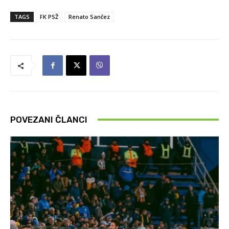
TAGS
FK PSŽ
Renato Sančez
POVEZANI ČLANCI