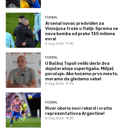
FUDBAL
Arsenal novac predviđen za
Vinisijusa troše u Italiji: Sprema se
nova bomba od preko 130 miliona
evra!
8 Aug 2026. 17:30
FUDBAL
U Bačkoj Topoli veliki derbi dva
dojučerašnja superligaša, Milijaš
poručuje: Ako hoćemo prvo mesto,
moramo da gledamo sebe!
8 Aug 2026. 17:00
FUDBAL
River oborio novi rekord i vratio
reprezentativca Argentine!
8 Aug 2026. 16:30