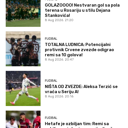
GOLAZOOOO! Nestvaran gol sa pola
terena u Rosariju u stilu Dejana
Stankovića!
8 Aug 2026. 21:20
FUDBAL
TOTALNA LUDNICA: Potencijalni
protivnik Crvene zvezde odigrao
remi sa 10 golova!
8 Aug 2026. 20:47
FUDBAL
NIŠTA OD ZVEZDE: Aleksa Terzić se
vraća u Seriju A!
8 Aug 2026. 20:16
FUDBAL
Hetafe je ozbiljan tim: Remi sa