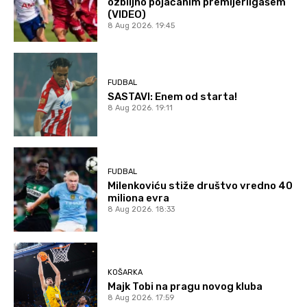
ozbiljno pojačanim premijerligašem
(VIDEO)
8 Aug 2026. 19:45
FUDBAL
SASTAVI: Enem od starta!
8 Aug 2026. 19:11
FUDBAL
Milenkoviću stiže društvo vredno 40
miliona evra
8 Aug 2026. 18:33
KOŠARKA
Majk Tobi na pragu novog kluba
8 Aug 2026. 17:59