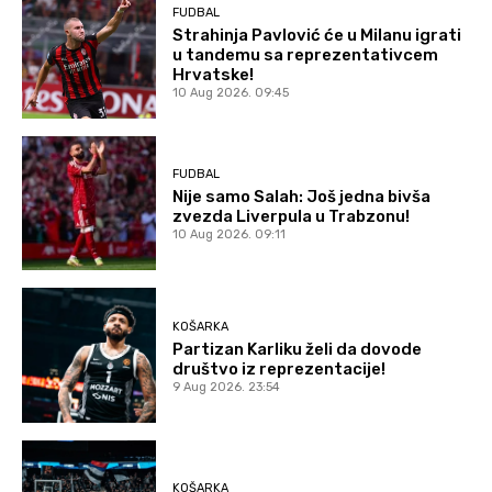
FUDBAL
Strahinja Pavlović će u Milanu igrati
u tandemu sa reprezentativcem
Hrvatske!
10 Aug 2026. 09:45
FUDBAL
Nije samo Salah: Još jedna bivša
zvezda Liverpula u Trabzonu!
10 Aug 2026. 09:11
KOŠARKA
Partizan Karliku želi da dovode
društvo iz reprezentacije!
9 Aug 2026. 23:54
KOŠARKA