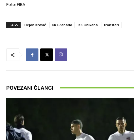
Foto: FIBA
TAGS
Dejan Kravić
KK Granada
KK Unikaha
transferi
POVEZANI ČLANCI