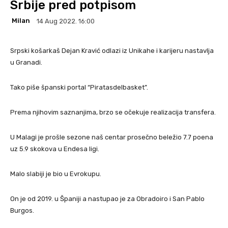
Srbije pred potpisom
Milan
14 Aug 2022. 16:00
Srpski košarkaš Dejan Kravić odlazi iz Unikahe i karijeru nastavlja
u Granadi.
Tako piše španski portal “Piratasdelbasket”.
Prema njihovim saznanjima, brzo se očekuje realizacija transfera.
U Malagi je prošle sezone naš centar prosečno beležio 7.7 poena
uz 5.9 skokova u Endesa ligi.
Malo slabiji je bio u Evrokupu.
On je od 2019. u Španiji a nastupao je za Obradoiro i San Pablo
Burgos.