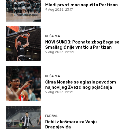
Mladi prvotimac napušta Partizan
9 Aug 2026. 23:17
KOŠARKA
NOVI SUKOB: Poznato zbog čega se
Smailagić nije vratio u Partizan
9 Aug 2026. 22:49
KOŠARKA
Čima Moneke se oglasio povodom
najnovijeg Zvezdinog pojačanja
9 Aug 2026. 22:21
FUDBAL
Debi iz košmara za Vanju
Dragojevića