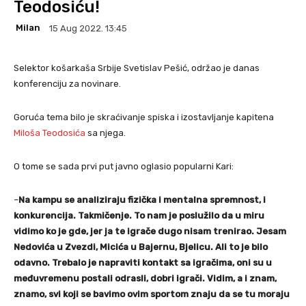
Teodosiću!
Milan
15 Aug 2022. 13:45
Selektor košarkaša Srbije Svetislav Pešić, održao je danas
konferenciju za novinare.
Goruća tema bilo je skraćivanje spiska i izostavljanje kapitena
Miloša Teodosića
sa njega.
O tome se sada prvi put javno oglasio popularni Kari:
–
Na kampu se analiziraju fizička i mentalna spremnost, i
konkurencija. Takmičenje. To nam je poslužilo da u miru
vidimo ko je gde, jer ja te igrače dugo nisam trenirao. Jesam
Nedovića u Zvezdi, Micića u Bajernu, Bjelicu. Ali to je bilo
odavno. Trebalo je napraviti kontakt sa igračima, oni su u
međuvremenu postali odrasli, dobri igrači. Vidim, a i znam,
znamo, svi koji se bavimo ovim sportom znaju da se tu moraju