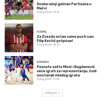
Doskorašnji golman Partizana u
Mačvi
6 Aug 2026. 19:13
FUDBAL
Za Zvezdu ostao samo pusti san:
Filip Kostić potpisao!
6 Aug 2026. 18:27
KOŠARKA
Poznato zašto Micić i Bogdanović
neće igrati za reprezentaciju, čudi
izostanak mladog igrača
6 Aug 2026. 17:39
Učitaj još