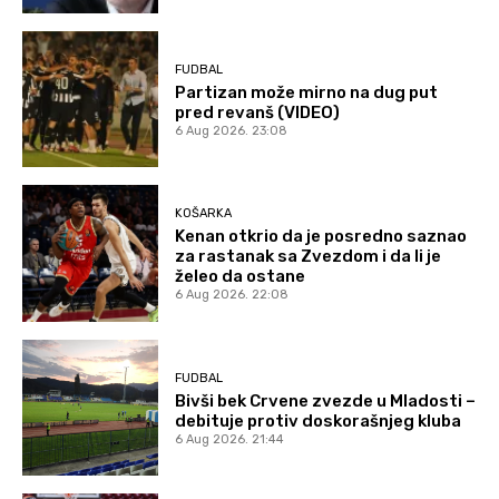
FUDBAL
Partizan može mirno na dug put
pred revanš (VIDEO)
6 Aug 2026. 23:08
KOŠARKA
Kenan otkrio da je posredno saznao
za rastanak sa Zvezdom i da li je
želeo da ostane
6 Aug 2026. 22:08
FUDBAL
Bivši bek Crvene zvezde u Mladosti –
debituje protiv doskorašnjeg kluba
6 Aug 2026. 21:44