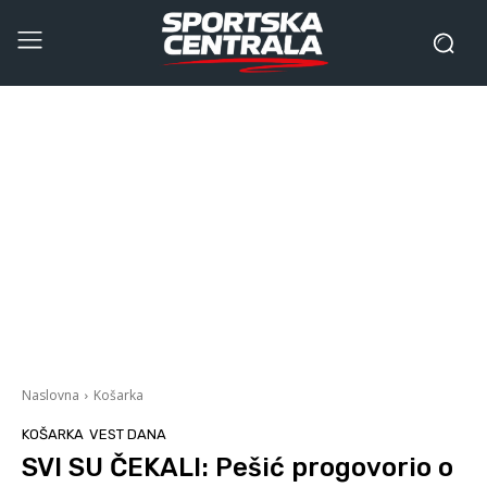
Naslovna
Košarka
KOŠARKA
VEST DANA
SVI SU ČEKALI: Pešić progovorio o