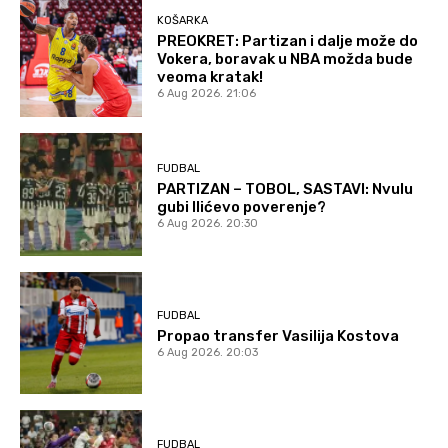
KOŠARKA
PREOKRET: Partizan i dalje može do
Vokera, boravak u NBA možda bude
veoma kratak!
6 Aug 2026. 21:06
FUDBAL
PARTIZAN – TOBOL, SASTAVI: Nvulu
gubi Ilićevo poverenje?
6 Aug 2026. 20:30
FUDBAL
Propao transfer Vasilija Kostova
6 Aug 2026. 20:03
FUDBAL