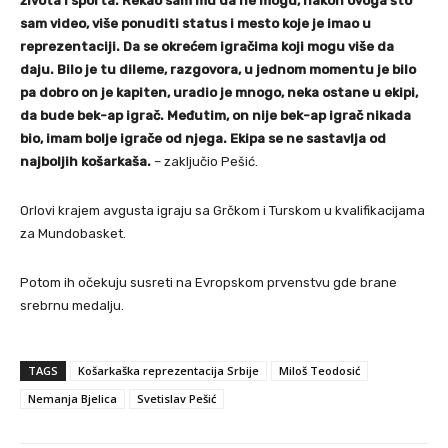
života i sporta. Rekao sam mu da ne mogu, nakon ovoga što
sam video, više ponuditi status i mesto koje je imao u
reprezentaciji. Da se okrećem igračima koji mogu više da
daju. Bilo je tu dileme, razgovora, u jednom momentu je bilo
pa dobro on je kapiten, uradio je mnogo, neka ostane u ekipi,
da bude bek-ap igrač. Međutim, on nije bek-ap igrač nikada
bio, imam bolje igrače od njega. Ekipa se ne sastavlja od
najboljih košarkaša.
– zaključio Pešić.
Orlovi krajem avgusta igraju sa Grčkom i Turskom u kvalifikacijama
za Mundobasket.
Potom ih očekuju susreti na Evropskom prvenstvu gde brane
srebrnu medalju.
TAGS
Košarkaška reprezentacija Srbije
Miloš Teodosić
Nemanja Bjelica
Svetislav Pešić