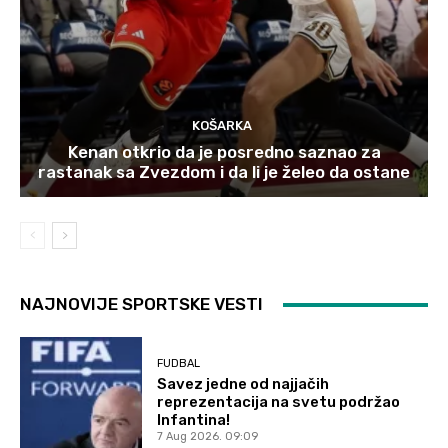
KOŠARKA
Kenan otkrio da je posredno saznao za
rastanak sa Zvezdom i da li je želeo da ostane
NAJNOVIJE SPORTSKE VESTI
FUDBAL
Savez jedne od najjačih
reprezentacija na svetu podržao
Infantina!
7 Aug 2026. 09:09