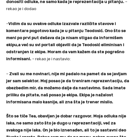
donositi odluke, ne samo kada je reprezentacija u pitanju.
–
rekao je i dodao
–
Vidim da su ovakve odluke izazvale različite stavove i
komentare pogotovo kada je u pitanju Teodosić. Ono što se
meni po prvi put dešava da ja nisam stigao da informišem
ekipu,a već su svi portali objavili da je Teodosić eliminisan i
odstranjen iz ekipe. Moram da vam kažem da ste pogrešno
informisani.
– rekao je i nastavio:
–
Zvali su me novinari, nije mi padalo na pamet da se javljam
jer sam selektor. Moj posao je da treniram reprezentaciju, da
obezbedim mir, da možemo dalje da nastavimo. Sada imate
priliku da pitate, naš posao je ekipa. Ekipa je nažalost
informisana malo kasnije, ali zna šta je trener mislio.
Što se tiče Tea, obavljen je dobar razgovor. Moja odluka nije
laka, ne samo zato što je dugo u reprezentaciji, već za
svakoga nije laka. On je bio iznenađen, ali to je sastavni deo