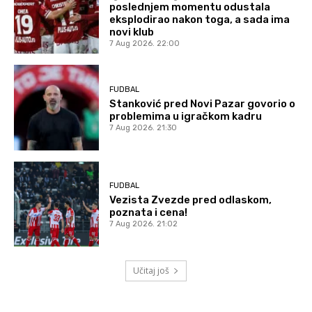
poslednjem momentu odustala
eksplodirao nakon toga, a sada ima
novi klub
7 Aug 2026. 22:00
FUDBAL
Stanković pred Novi Pazar govorio o
problemima u igračkom kadru
7 Aug 2026. 21:30
FUDBAL
Vezista Zvezde pred odlaskom,
poznata i cena!
7 Aug 2026. 21:02
Učitaj još