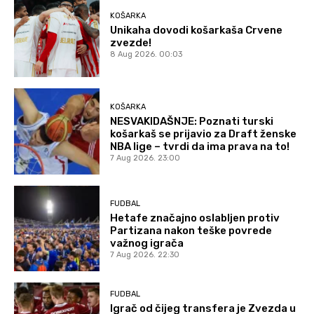
KOŠARKA
Unikaha dovodi košarkaša Crvene
zvezde!
8 Aug 2026. 00:03
KOŠARKA
NESVAKIDAŠNJE: Poznati turski
košarkaš se prijavio za Draft ženske
NBA lige – tvrdi da ima prava na to!
7 Aug 2026. 23:00
FUDBAL
Hetafe značajno oslabljen protiv
Partizana nakon teške povrede
važnog igrača
7 Aug 2026. 22:30
FUDBAL
Igrač od čijeg transfera je Zvezda u