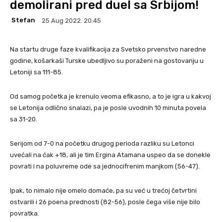
demolirani pred duel sa Srbijom!
Stefan
25 Aug 2022. 20:45
Na startu druge faze kvalifikacija za Svetsko prvenstvo naredne
godine, košarkaši Turske ubedljivo su poraženi na gostovanju u
Letoniji sa 111-85.
Od samog početka je krenulo veoma efikasno, a to je igra u kakvoj
se Letonija odlično snalazi, pa je posle uvodnih 10 minuta povela
sa 31-20.
Serijom od 7-0 na početku drugog perioda razliku su Letonci
uvećali na ćak +18, ali je tim Ergina Atamana uspeo da se donekle
povrati i na poluvreme ode sa jednocifrenim manjkom (56-47).
Ipak, to nimalo nije omelo domaće, pa su već u trećoj četvrtini
ostvarili i 26 poena prednosti (82-56), posle čega više nije bilo
povratka.