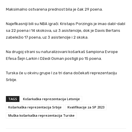
Maksimalno ostvarena prednost bila je čak 29 poena.
Najefikasniji bili su NBA igrači. Kristaps Porzingis je imao dabl-dabl
sa 22 poena i 14 skokova, uz 3 asistencije, dok je Davis Bertans
zabeležio 17 poena, uz 3 asistencije i 2 skoka.
Na drugoj strani su naturalizovani košarkaš šampiona Evrope
Efesa Šejn Larkin i Džedi Osman postigli po 15 poena.
Turska će u okviru grupe I za tri dana dočekati reprezentaciju
Srbije.
TAGS
Košarkaška reprezentacija Letonije
Košarkaška reprezentacija Srbije
Kvalifikacije za SP 2023
Muška košarkaška reprezentacija Turske