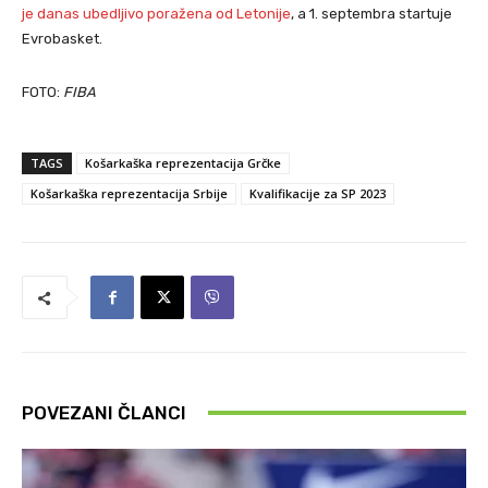
je danas ubedljivo poražena od Letonije
, a 1. septembra startuje
Evrobasket.
FOTO:
FIBA
TAGS
Košarkaška reprezentacija Grčke
Košarkaška reprezentacija Srbije
Kvalifikacije za SP 2023
POVEZANI ČLANCI