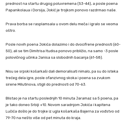
prednost na startu drugog poluvremena (53-44), a posle poena
Papanikolaua i Dorsija, Jokić je trojkom ponovo razdrmao naše.
Prava borba se rasplamsala u ovom delu meča i igralo se veoma
oštro.
Posle novih poena Jokića dolazimo i do dvocifrene prednosti (60-
50), ali se tim Dimitrisa Itudisa ponovo približio, na samo -3 posle
polovičnog učinka Janisa sa slobodnih bacanja (61-58).
Nisu se srpski košarkaši dali demoralisati nimalo, pa su do isteka
trećeg dela igre, posle ofanzivnog skoka i poena sa zvukom
sirene Milutinova, stigli do prednosti od 70-63.
Blistao je na startu poslednjih 10 minuta Jaramaz sa 5 poena, pa
je tako doneo Srbiji +10. Novom saradnjom Jokića i kapitena
Lučića došlo je do trojke iz ugla košarkaša Bajerna za vođstvo od
79-70 na nešto više od pet minuta do kraja.