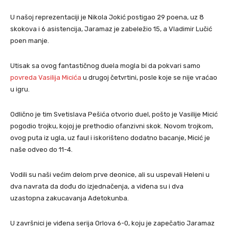
U našoj reprezentaciji je Nikola Jokić postigao 29 poena, uz 8
skokova i 6 asistencija, Jaramaz je zabeležio 15, a Vladimir Lučić
poen manje.
Utisak sa ovog fantastičnog duela mogla bi da pokvari samo
povreda Vasilija Micića
u drugoj četvrtini, posle koje se nije vraćao
u igru.
Odlično je tim Svetislava Pešića otvorio duel, pošto je Vasilije Micić
pogodio trojku, kojoj je prethodio ofanzivni skok. Novom trojkom,
ovog puta iz ugla, uz faul i iskorišteno dodatno bacanje, Micić je
naše odveo do 11-4.
Vodili su naši većim delom prve deonice, ali su uspevali Heleni u
dva navrata da dođu do izjednačenja, a viđena su i dva
uzastopna zakucavanja Adetokunba.
U završnici je viđena serija Orlova 6-0, koju je zapečatio Jaramaz