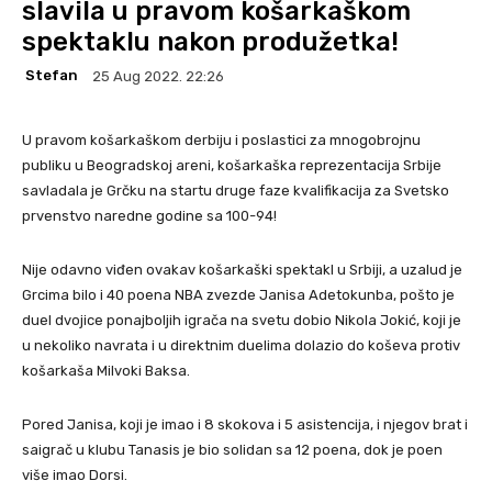
slavila u pravom košarkaškom
spektaklu nakon produžetka!
Stefan
25 Aug 2022. 22:26
U pravom košarkaškom derbiju i poslastici za mnogobrojnu
publiku u Beogradskoj areni, košarkaška reprezentacija Srbije
savladala je Grčku na startu druge faze kvalifikacija za Svetsko
prvenstvo naredne godine sa 100-94!
Nije odavno viđen ovakav košarkaški spektakl u Srbiji, a uzalud je
Grcima bilo i 40 poena NBA zvezde Janisa Adetokunba, pošto je
duel dvojice ponajboljih igrača na svetu dobio Nikola Jokić, koji je
u nekoliko navrata i u direktnim duelima dolazio do koševa protiv
košarkaša Milvoki Baksa.
Pored Janisa, koji je imao i 8 skokova i 5 asistencija, i njegov brat i
saigrač u klubu Tanasis je bio solidan sa 12 poena, dok je poen
više imao Dorsi.