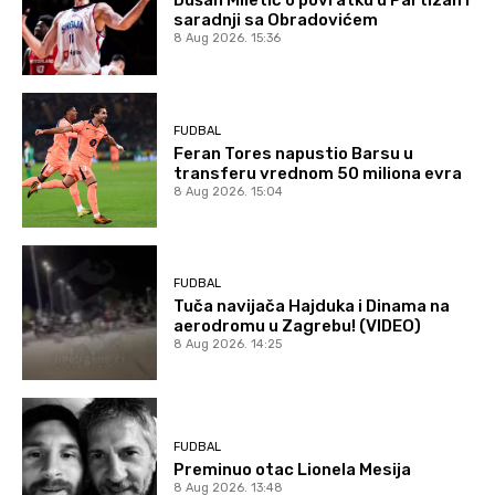
Dušan Miletić o povratku u Partizan i
saradnji sa Obradovićem
8 Aug 2026. 15:36
FUDBAL
Feran Tores napustio Barsu u
transferu vrednom 50 miliona evra
8 Aug 2026. 15:04
FUDBAL
Tuča navijača Hajduka i Dinama na
aerodromu u Zagrebu! (VIDEO)
8 Aug 2026. 14:25
FUDBAL
Preminuo otac Lionela Mesija
8 Aug 2026. 13:48