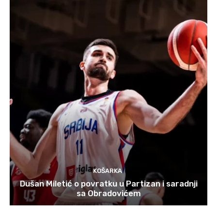
KOŠARKA
Dušan Miletić o povratku u Partizan i saradnji
sa Obradovićem