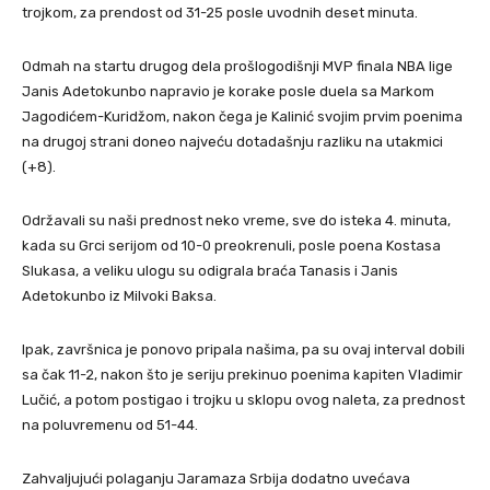
trojkom, za prendost od 31-25 posle uvodnih deset minuta.
Odmah na startu drugog dela prošlogodišnji MVP finala NBA lige
Janis Adetokunbo napravio je korake posle duela sa Markom
Jagodićem-Kuridžom, nakon čega je Kalinić svojim prvim poenima
na drugoj strani doneo najveću dotadašnju razliku na utakmici
(+8).
Održavali su naši prednost neko vreme, sve do isteka 4. minuta,
kada su Grci serijom od 10-0 preokrenuli, posle poena Kostasa
Slukasa, a veliku ulogu su odigrala braća Tanasis i Janis
Adetokunbo iz Milvoki Baksa.
Ipak, završnica je ponovo pripala našima, pa su ovaj interval dobili
sa čak 11-2, nakon što je seriju prekinuo poenima kapiten Vladimir
Lučić, a potom postigao i trojku u sklopu ovog naleta, za prednost
na poluvremenu od 51-44.
Zahvaljujući polaganju Jaramaza Srbija dodatno uvećava