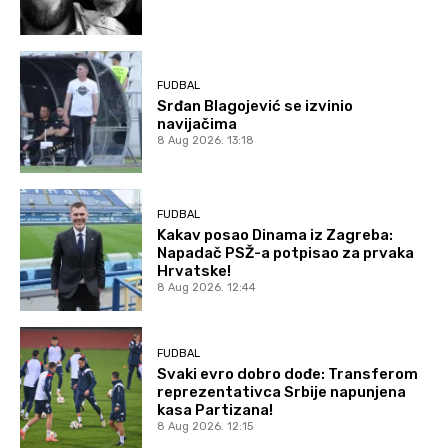
FUDBAL
Srđan Blagojević se izvinio
navijačima
8 Aug 2026. 13:18
FUDBAL
Kakav posao Dinama iz Zagreba:
Napadač PSŽ-a potpisao za prvaka
Hrvatske!
8 Aug 2026. 12:44
FUDBAL
Svaki evro dobro dođe: Transferom
reprezentativca Srbije napunjena
kasa Partizana!
8 Aug 2026. 12:15