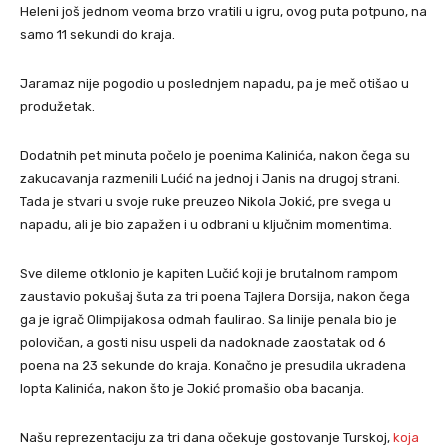
Heleni još jednom veoma brzo vratili u igru, ovog puta potpuno, na
samo 11 sekundi do kraja.
Jaramaz nije pogodio u poslednjem napadu, pa je meč otišao u
produžetak.
Dodatnih pet minuta počelo je poenima Kalinića, nakon čega su
zakucavanja razmenili Lućić na jednoj i Janis na drugoj strani.
Tada je stvari u svoje ruke preuzeo Nikola Jokić, pre svega u
napadu, ali je bio zapažen i u odbrani u ključnim momentima.
Sve dileme otklonio je kapiten Lučić koji je brutalnom rampom
zaustavio pokušaj šuta za tri poena Tajlera Dorsija, nakon čega
ga je igrač Olimpijakosa odmah faulirao. Sa linije penala bio je
polovičan, a gosti nisu uspeli da nadoknade zaostatak od 6
poena na 23 sekunde do kraja. Konačno je presudila ukradena
lopta Kalinića, nakon što je Jokić promašio oba bacanja.
Našu reprezentaciju za tri dana očekuje gostovanje Turskoj,
koja