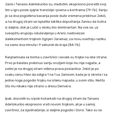
Janis i Tanasis Adetokunbo su, međutim, ekspresno povratili svoj
tim u igru posle sjajne tranzicije i poena u kontrama (79-76). Seriju
je sa dva pogođena bacanja posle duže vremena prekinuo Jokić,
a na drugoj strani se isplatila taktika dopuštanja Janisu da šutira
iz daljine, dok je Lučić u skoku bio dominantan. Na sve se, uz
sveopštu erupciju oduševljenja u Areni, nadovezao
dalekometnom trojkom Ognjen Jaramaz, za novu osetniju razliku
na samo dva minuta i 9 sekundi do kraja (84-76).
Rasplamsala se borba u završnici i sevale su trojke na obe strane.
Prvo je Kalates prekinuo seriju oružjem koje mu nije najjače, a
zatim je na drugoj strani viđena prava poslastica: Jokić je po
svaku cenu hteo da odigra 1 na 1 sa Janisom, kada je iz okreta i sa
jedne noge pogodio trojku na isteku napada, u svom stilu. Nešto
što mu nikako nije strano u dresu Denvera.
Ipak, dozvolili su srpski košarkaši na drugoj strani da Tanasis
Adetokunbo ekspresno vrati novom trojkom, ali je u samoj
završnici, za izjednačenje, iz daljine pogodio i Dorsi. Tako su se