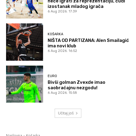
neće igrati za reprezentaciju, čudi
izostanak mladog igrača
6 Aug 2026. 17:39
KOŠARKA
NIŠTA OD PARTIZANA: Alen Smailagić
ima novi klub
6 Aug 2026. 16:52
EURO
Bivši golman Zvexde imao
saobraćajnu nezgodu!
6 Aug 2026. 15:58
Učitaj još