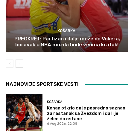
KOŠARKA
PREOKRET: Partizan i dalje može do Vokera,
boravak u NBA možda bude veoma kratak!
NAJNOVIJE SPORTSKE VESTI
KOŠARKA
Kenan otkrio da je posredno saznao
za rastanak sa Zvezdom i da li je
želeo da ostane
6 Aug 2026. 22:08