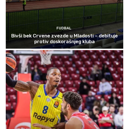
FUDBAL
Bivši bek Crvene zvezde u Mladosti – debituje
protiv doskorašnjeg kluba