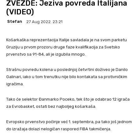
ZVEZDE: Jeziva povreda Italijana
(VIDEO)
Stefan
27 Aug 2022. 23:21
Košarkaška reprezentacija Italije savladala je na svom parketu
Gruziju u prvom prozoru druge faze kvalifikacija za Svetsko
prvenstvo sa 91-84, ali je izgubila mnogo.
Strašnu povredu kolena u poslednjoj četvrtini doživeo je Danilo
Galinari, iako u tom trenutku nije bilo kontakata sa protivničkim
igračima.
Tako će selektor Đanmarko Poceko, tek što je odabrao 12 igrača
za Evrobasket, ostati bez najboljeg košarkaša.
Evropsko prvenstvo počinje već 1. septembra, pa tako još jednom
do izražaja dolazi nelogičan raspored FIBA takmičenja.