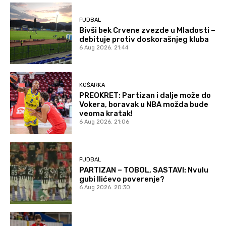
FUDBAL
Bivši bek Crvene zvezde u Mladosti –
debituje protiv doskorašnjeg kluba
6 Aug 2026. 21:44
KOŠARKA
PREOKRET: Partizan i dalje može do
Vokera, boravak u NBA možda bude
veoma kratak!
6 Aug 2026. 21:06
FUDBAL
PARTIZAN – TOBOL, SASTAVI: Nvulu
gubi Ilićevo poverenje?
6 Aug 2026. 20:30