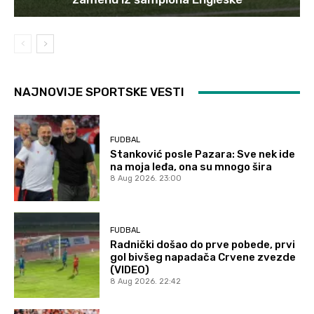
NAJNOVIJE SPORTSKE VESTI
FUDBAL
Stanković posle Pazara: Sve nek ide
na moja leđa, ona su mnogo šira
8 Aug 2026. 23:00
FUDBAL
Radnički došao do prve pobede, prvi
gol bivšeg napadača Crvene zvezde
(VIDEO)
8 Aug 2026. 22:42