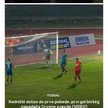
FUDBAL
Radnički došao do prve pobede, prvi gol bivšeg
napadača Crvene zvezde (VIDEO)