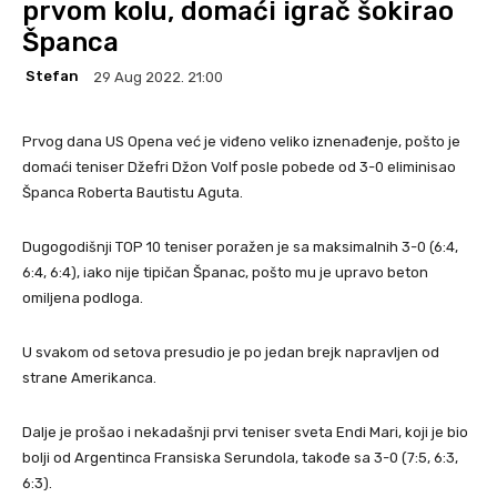
prvom kolu, domaći igrač šokirao
Španca
Stefan
29 Aug 2022. 21:00
Prvog dana US Opena već je viđeno veliko iznenađenje, pošto je
domaći teniser Džefri Džon Volf posle pobede od 3-0 eliminisao
Španca Roberta Bautistu Aguta.
Dugogodišnji TOP 10 teniser poražen je sa maksimalnih 3-0 (6:4,
6:4, 6:4), iako nije tipičan Španac, pošto mu je upravo beton
omiljena podloga.
U svakom od setova presudio je po jedan brejk napravljen od
strane Amerikanca.
Dalje je prošao i nekadašnji prvi teniser sveta Endi Mari, koji je bio
bolji od Argentinca Fransiska Serundola, takođe sa 3-0 (7:5, 6:3,
6:3).