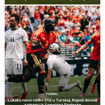
FUDBAL
Lukaku novo veliko ime u Turskoj, Napoli dovodi
zamenu iz šampiona Engleske