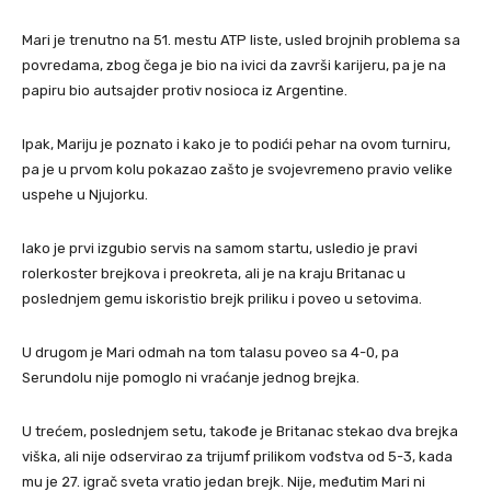
Mari je trenutno na 51. mestu ATP liste, usled brojnih problema sa
povredama, zbog čega je bio na ivici da završi karijeru, pa je na
papiru bio autsajder protiv nosioca iz Argentine.
Ipak, Mariju je poznato i kako je to podići pehar na ovom turniru,
pa je u prvom kolu pokazao zašto je svojevremeno pravio velike
uspehe u Njujorku.
Iako je prvi izgubio servis na samom startu, usledio je pravi
rolerkoster brejkova i preokreta, ali je na kraju Britanac u
poslednjem gemu iskoristio brejk priliku i poveo u setovima.
U drugom je Mari odmah na tom talasu poveo sa 4-0, pa
Serundolu nije pomoglo ni vraćanje jednog brejka.
U trećem, poslednjem setu, takođe je Britanac stekao dva brejka
viška, ali nije odservirao za trijumf prilikom vođstva od 5-3, kada
mu je 27. igrač sveta vratio jedan brejk. Nije, međutim Mari ni