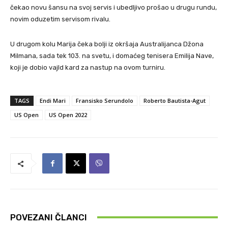
čekao novu šansu na svoj servis i ubedljivo prošao u drugu rundu,
novim oduzetim servisom rivalu.
U drugom kolu Marija čeka bolji iz okršaja Australijanca Džona
Milmana, sada tek 103. na svetu, i domaćeg tenisera Emilija Nave,
koji je dobio vajld kard za nastup na ovom turniru.
TAGS
Endi Mari
Fransisko Serundolo
Roberto Bautista-Agut
US Open
US Open 2022
POVEZANI ČLANCI