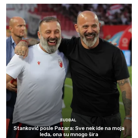
FUDBAL
Stanković posle Pazara: Sve nek ide na moja
leđa, ona su mnogo šira