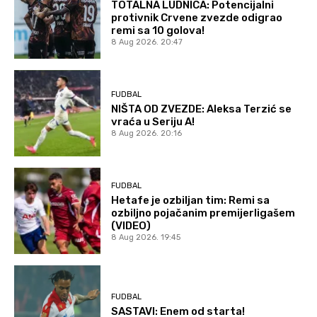
TOTALNA LUDNICA: Potencijalni
protivnik Crvene zvezde odigrao
remi sa 10 golova!
8 Aug 2026. 20:47
FUDBAL
NIŠTA OD ZVEZDE: Aleksa Terzić se
vraća u Seriju A!
8 Aug 2026. 20:16
FUDBAL
Hetafe je ozbiljan tim: Remi sa
ozbiljno pojačanim premijerligašem
(VIDEO)
8 Aug 2026. 19:45
FUDBAL
SASTAVI: Enem od starta!