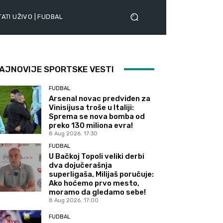
ATI UŽIVO | FUDBAL
AJNOVIJE SPORTSKE VESTI
FUDBAL
Arsenal novac predviđen za
Vinisijusa troše u Italiji:
Sprema se nova bomba od
preko 130 miliona evra!
8 Aug 2026. 17:30
FUDBAL
U Bačkoj Topoli veliki derbi
dva dojučerašnja
superligaša, Milijaš poručuje:
Ako hoćemo prvo mesto,
moramo da gledamo sebe!
8 Aug 2026. 17:00
FUDBAL