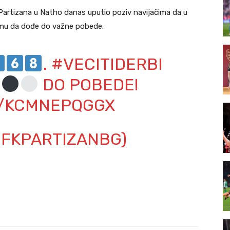
er Partizana u Natho danas uputio poziv navijačima da u
timu da dođe do važne pobede.
.
#VECITIDERBI
DO POBEDE!
M/KCMNEPQGGX
@FKPARTIZANBG)