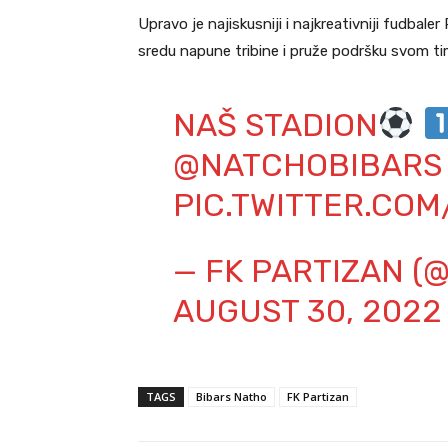
Upravo je najiskusniji i najkreativniji fudbal
sredu napune tribine i pruže podršku svom 
NAŠ STADION
@NATCHOBIBARS
PIC.TWITTER.CO
— FK PARTIZAN (
AUGUST 30, 2022
TAGS
Bibars Natho
FK Partizan