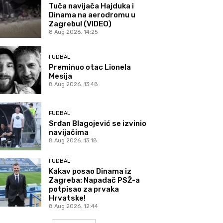
Tuča navijača Hajduka i
Dinama na aerodromu u
Zagrebu! (VIDEO)
8 Aug 2026. 14:25
FUDBAL
Preminuo otac Lionela
Mesija
8 Aug 2026. 13:48
FUDBAL
Srđan Blagojević se izvinio
navijačima
8 Aug 2026. 13:18
FUDBAL
Kakav posao Dinama iz
Zagreba: Napadač PSŽ-a
potpisao za prvaka
Hrvatske!
8 Aug 2026. 12:44