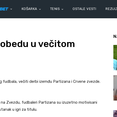
KOŠARKA
TENIS
OSTALE VESTI
REZULT
N
pobedu u večitom
 fudbala, večiti derbi izemđu Partizana i Crvene zvezde.
a Zvezdu, fudbaleri Partizana su izuzetno motivisani
anak u igri za titulu.