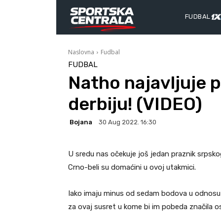
FUDBAL
Naslovna
Fudbal
FUDBAL
Natho najavljuje 
derbiju! (VIDEO)
Bojana
30 Aug 2022. 16:30
U sredu nas očekuje još jedan praznik srpskog
Crno-beli su domaćini u ovoj utakmici.
Iako imaju minus od sedam bodova u odnosu n
za ovaj susret u kome bi im pobeda značila ost