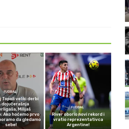
FUDBAL
 Topoli veliki derbi
 dojučerašnja
FUDBAL
rligaša, Milijaš
e: Ako hoćemo prvo
River oborio novi rekord i
moramo da gledamo
vratio reprezentativca
sebe!
Argentine!