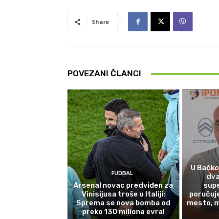
Share
POVEZANI ČLANCI
U Bačkoj
FUDBAL
dva
Arsenal novac predviđen za
supe
Vinisijusa troše u Italiji:
poručuj
Sprema se nova bomba od
mesto, 
preko 130 miliona evra!