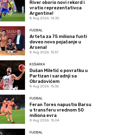
River oborio novi rekord i
vratio reprezentativca
Argentine!
8 Aug 2026. 16:30
FUDBAL
Arteta za 75 miliona funti
doveo novo pojačanje u
Arsenal
8 Aug 2026. 15:57
KOŠARKA
Dušan Miletić o povratku u
Partizan i saradnji sa
Obradovićem
8 Aug 2026. 15:36
FUDBAL
Feran Tores napustio Barsu
u transferu vrednom 50
miliona evra
8 Aug 2026. 15:04
FUDBAL