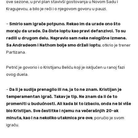
ove sezone, u prvi plan stavivši gostovanja u Novom Sadu i
Kragujevcu, a bilo je reči i o njegovom govoru u pauzi.
–
Smirio sam igrače potpuno. Rekao im da urade ono što
moraju da urade. Da čiste loptu kao pravi defanzivci. To su
radili u drugom delu. Napravio sam neke nelogične izmene.
Sa Andradeom i Nathom bolje smo držali loptu
, otkrio je trener
Partizana.
Petrić je govorio i o Kristijanu Beliću koji je isključen u ranoj fazi
ovog duela.
–
Da li je sudija prenaglio ili ne, ja to ne znam. Kristijan je
temperamentan igrač. Takav je tip. Ne znam da li će to
promeniti u budućnosti. Ali kada bi to izbacio, onda ne bi više
bio Kristijan. Sve čestitke i njemu na večerašnjih 20-ak
minuta, kao i na nekoliko utakmica pre ove
, poručio je svom
igraču.