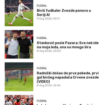
FUDBAL
Bivši fudbaler Zvezde ponovo u
Seriji A!
9 Aug 2026. 09:11
FUDBAL
Stanković posle Pazara: Sve nek ide
na moja leđa, ona su mnogo šira
8 Aug 2026. 23:00
FUDBAL
Radnički došao do prve pobede, prvi
gol bivšeg napadača Crvene zvezde
(VIDEO)
8 Aug 2026. 22:42
FUDBAL