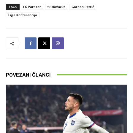
TAGS
FK Partizan
fk slovacko
Gordan Petrić
Liga Konferencija
POVEZANI ČLANCI