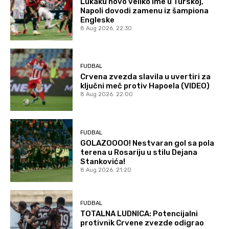
Lukaku novo veliko ime u Turskoj,
Napoli dovodi zamenu iz šampiona
Engleske
8 Aug 2026. 22:30
FUDBAL
Crvena zvezda slavila u uvertiri za
ključni meč protiv Hapoela (VIDEO)
8 Aug 2026. 22:00
FUDBAL
GOLAZOOOO! Nestvaran gol sa pola
terena u Rosariju u stilu Dejana
Stankovića!
8 Aug 2026. 21:20
FUDBAL
TOTALNA LUDNICA: Potencijalni
protivnik Crvene zvezde odigrao