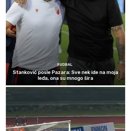
FUDBAL
Stanković posle Pazara: Sve nek ide na moja
leđa, ona su mnogo šira