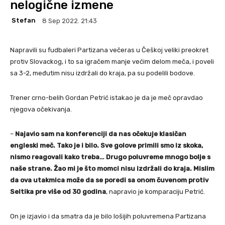
nelogične izmene
Stefan
8 Sep 2022. 21:43
Napravili su fudbaleri Partizana večeras u Češkoj veliki preokret
protiv Slovackog, i to sa igračem manje većim delom meča, i poveli
sa 3-2, međutim nisu izdržali do kraja, pa su podelili bodove.
Trener crno-belih Gordan Petrić istakao je da je meč opravdao
njegova očekivanja.
–
Najavio sam na konferenciji da nas očekuje klasičan
engleski meč. Tako je i bilo. Sve golove primili smo iz skoka,
nismo reagovali kako treba… Drugo poluvreme mnogo bolje s
naše strane. Žao mi je što momci nisu izdržali do kraja. Mislim
da ova utakmica može da se poredi sa onom čuvenom protiv
Seltika pre više od 30 godina
, napravio je komparaciju Petrić.
On je izjavio i da smatra da je bilo lošijih poluvremena Partizana