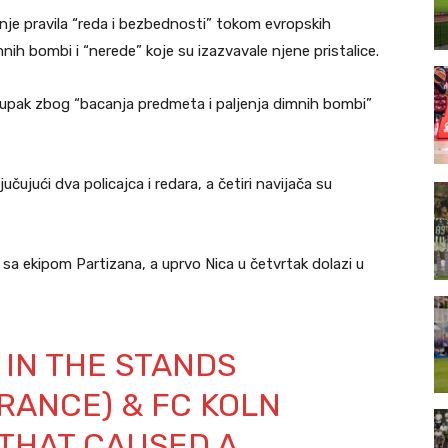
je pravila “reda i bezbednosti” tokom evropskih
mnih bombi i “nerede” koje su izazvavale njene pristalice.
stupak zbog “bacanja predmeta i paljenja dimnih bombi”
čujući dva policajca i redara, a četiri navijača su
sa ekipom Partizana, a uprvo Nica u četvrtak dolazi u
 IN THE STANDS
RANCE) & FC KOLN
THAT CAUSED A