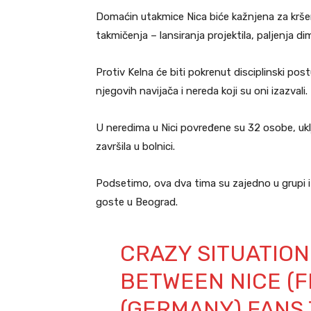
Domaćin utakmice Nica biće kažnjena za kršen
takmičenja – lansiranja projektila, paljenja di
Protiv Kelna će biti pokrenut disciplinski po
njegovih navijača i nereda koji su oni izazvali.
U neredima u Nici povređene su 32 osobe, uklju
završila u bolnici.
Podsetimo, ova dva tima su zajedno u grupi i 
goste u Beograd.
CRAZY SITUATION
BETWEEN NICE (F
(GERMANY) FANS 