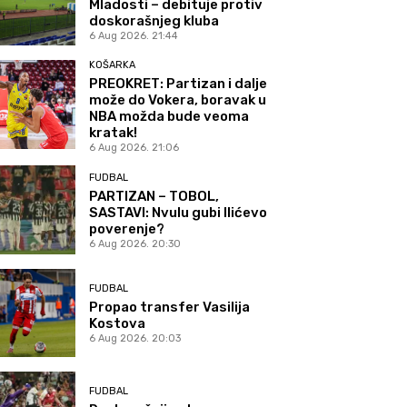
Mladosti – debituje protiv
doskorašnjeg kluba
6 Aug 2026. 21:44
KOŠARKA
PREOKRET: Partizan i dalje
može do Vokera, boravak u
NBA možda bude veoma
kratak!
6 Aug 2026. 21:06
FUDBAL
PARTIZAN – TOBOL,
SASTAVI: Nvulu gubi Ilićevo
poverenje?
6 Aug 2026. 20:30
FUDBAL
Propao transfer Vasilija
Kostova
6 Aug 2026. 20:03
FUDBAL