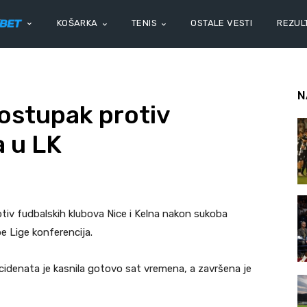
KOŠARKA
TENIS
OSTALE VESTI
REZULT
N
ostupak protiv
a u LK
otiv fudbalskih klubova Nice i Kelna nakon sukoba
e Lige konferencija.
ncidenata je kasnila gotovo sat vremena, a završena je