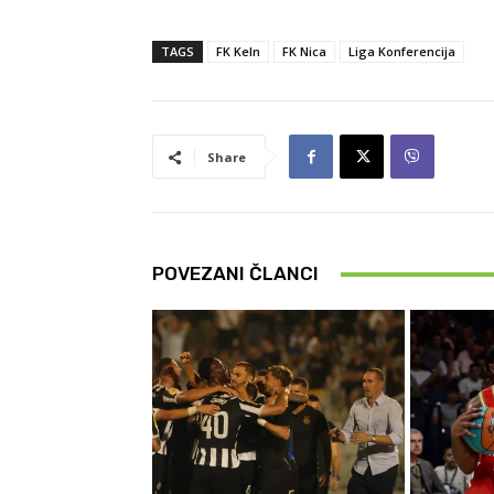
TAGS
FK Keln
FK Nica
Liga Konferencija
Share
POVEZANI ČLANCI