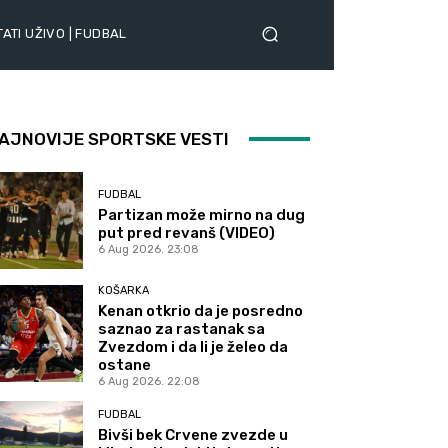
ATI UŽIVO | FUDBAL
AJNOVIJE SPORTSKE VESTI
FUDBAL
Partizan može mirno na dug
put pred revanš (VIDEO)
6 Aug 2026. 23:08
KOŠARKA
Kenan otkrio da je posredno
saznao za rastanak sa
Zvezdom i da li je želeo da
ostane
6 Aug 2026. 22:08
FUDBAL
Bivši bek Crvene zvezde u