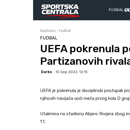
FUDBAL
Naslovna
Fudbal
FUDBAL
UEFA pokrenula p
Partizanovih rival
Darko
10 Sep 2022. 12:15
UEFA je pokrenula je disciplinski postupak pr
njihovih navijača uoči meča prvog kola D grup
Utakmica na stadionu Alijanc Rivijera zbog i
1:1.