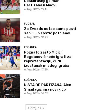
Doskorašnji golman
Partizana u Mačvi
6 Aug 2026. 19:13
FUDBAL
Za Zvezdu ostao samo pusti
san: Filip Kostić potpisao!
6 Aug 2026. 18:27
KOŠARKA
Poznato zašto Micić i
Bogdanović neće igrati za
reprezentaciju, čudi
izostanak mladog igrača
6 Aug 2026. 17:39
KOŠARKA
NIŠTA OD PARTIZANA: Alen
Smailagić ima novi klub
6 Aug 2026. 16:52
Učitaj još