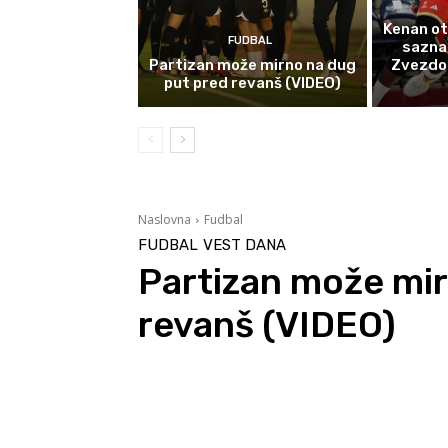
Kenan ot
FUDBAL
sazna
Partizan može mirno na dug
Zvezdom 
put pred revanš (VIDEO)