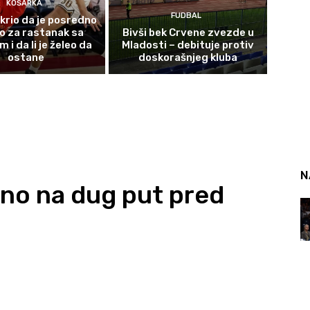
KOŠARKA
FUDBAL
krio da je posredno
o za rastanak sa
Bivši bek Crvene zvezde u
i da li je želeo da
Mladosti – debituje protiv
ostane
doskorašnjeg kluba