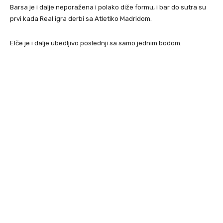
Barsa je i dalje neporažena i polako diže formu, i bar do sutra su
prvi kada Real igra derbi sa Atletiko Madridom.
Elče je i dalje ubedljivo poslednji sa samo jednim bodom.