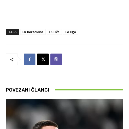
TAGS
FK Barselona
FK Elče
La liga
POVEZANI ČLANCI