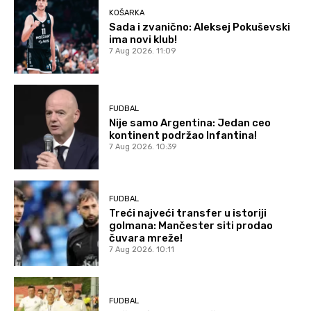
KOŠARKA
Sada i zvanično: Aleksej Pokuševski
ima novi klub!
7 Aug 2026. 11:09
FUDBAL
Nije samo Argentina: Jedan ceo
kontinent podržao Infantina!
7 Aug 2026. 10:39
FUDBAL
Treći najveći transfer u istoriji
golmana: Mančester siti prodao
čuvara mreže!
7 Aug 2026. 10:11
FUDBAL