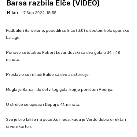
Barsa razbila Elče (VIDEO)
Milan
17 Sep 2022. 18:55
Fudbaleri Barselone, pobedili su Elče (3:0) u šestom kolu španske
La Lige.
Ponovo se istakao Robert Levandovski sa dva gola u 34. i 48.
minutu.
Proslavio se i mladi Balde sa dve asistencije.
Mogla je Barsa i do četvrtog gola, koji je poništen Pedriju.
U strelce se upisao i Depaj u 41. minutu.
Sve je bilo lakše na početku meča, kada je Verdu dobio direktan
crveni karton.