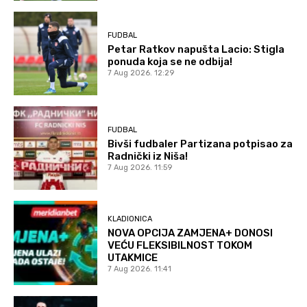
FUDBAL
Petar Ratkov napušta Lacio: Stigla
ponuda koja se ne odbija!
7 Aug 2026. 12:29
FUDBAL
Bivši fudbaler Partizana potpisao za
Radnički iz Niša!
7 Aug 2026. 11:59
KLADIONICA
NOVA OPCIJA ZAMJENA+ DONOSI
VEĆU FLEKSIBILNOST TOKOM
UTAKMICE
7 Aug 2026. 11:41