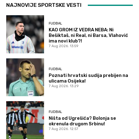
NAJNOVIJE SPORTSKE VESTI
FUDBAL
KAO GROM IZ VEDRA NEBA: Ni
Bešiktaš, ni Real, ni Barsa, Vlahović
ima novi klub?!
7 Aug 2026. 13:59
FUDBAL
Poznati hrvatski sudija prebijen na
ulicama Osijeka!
7 Aug 2026. 13:29
FUDBAL
Ništa od Ugrešića? Bolonja se
okrenula drugom Srbinu!
7 Aug 2026. 12:57