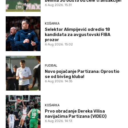
belima 30 odsto od cele transakcije!
6 Aug 2026. 15:31
KOŠARKA
Selektor Alimpijević odredio 18
kandidata za avgustovski FIBA
prozor
6 Aug 2026. 15:02
FUDBAL
Novo pojačanje Partizana: Oprostio
se od bivšeg kluba!
6 Aug 2026. 14:35
KOŠARKA
Prvo obraćanje Dereka Vilisa
navijačima Partizana (VIDEO)
6 Aug 2026. 14:13