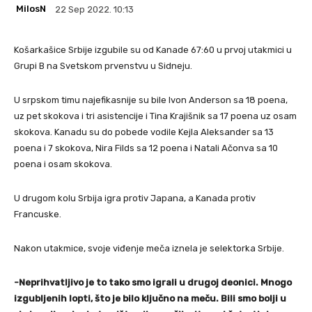
MilosN
22 Sep 2022. 10:13
Košarkašice Srbije izgubile su od Kanade 67:60 u prvoj utakmici u
Grupi B na Svetskom prvenstvu u Sidneju.
U srpskom timu najefikasnije su bile Ivon Anderson sa 18 poena,
uz pet skokova i tri asistencije i Tina Krajišnik sa 17 poena uz osam
skokova. Kanadu su do pobede vodile Kejla Aleksander sa 13
poena i 7 skokova, Nira Filds sa 12 poena i Natali Ačonva sa 10
poena i osam skokova.
U drugom kolu Srbija igra protiv Japana, a Kanada protiv
Francuske.
Nakon utakmice, svoje viđenje meča iznela je selektorka Srbije.
-Neprihvatljivo je to tako smo igrali u drugoj deonici. Mnogo
izgubljenih lopti, što je bilo ključno na meču. Bili smo bolji u