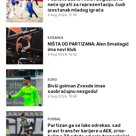
neće igrati za reprezentaciju, čudi
izostanak mladog igrača
6 Aug 2026. 17:39
KOŠARKA
NIŠTA OD PARTIZANA: Alen Smailagić
ima novi klub
6 Aug 2026. 16:52
EURO
Bivši golman Zvexde imao
saobraćajnu nezgodu!
6 Aug 2026. 15:58
FUDBAL
Partizan ga se lako odrekao, sad
pravi transfer karijere u AEK, crno-