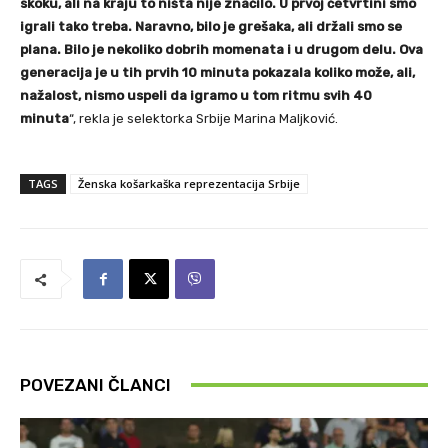
skoku, ali na kraju to ništa nije značilo. U prvoj četvrtini smo
igrali tako treba. Naravno, bilo je grešaka, ali držali smo se
plana. Bilo je nekoliko dobrih momenata i u drugom delu. Ova
generacija je u tih prvih 10 minuta pokazala koliko može, ali,
nažalost, nismo uspeli da igramo u tom ritmu svih 40
minuta
“, rekla je selektorka Srbije Marina Maljković.
TAGS
Ženska košarkaška reprezentacija Srbije
POVEZANI ČLANCI