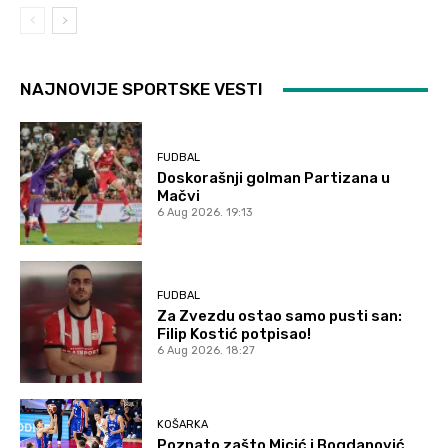
NAJNOVIJE SPORTSKE VESTI
FUDBAL
Doskorašnji golman Partizana u
Mačvi
6 Aug 2026. 19:13
FUDBAL
Za Zvezdu ostao samo pusti san:
Filip Kostić potpisao!
6 Aug 2026. 18:27
KOŠARKA
Poznato zašto Micić i Bogdanović