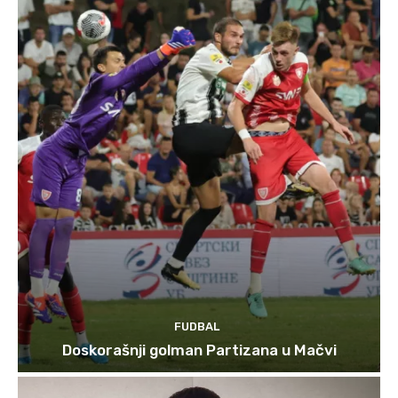
FUDBAL
Doskorašnji golman Partizana u Mačvi