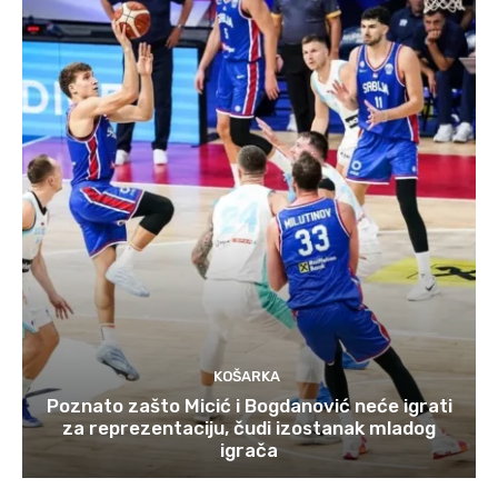
KOŠARKA
Poznato zašto Micić i Bogdanović neće igrati
za reprezentaciju, čudi izostanak mladog
igrača