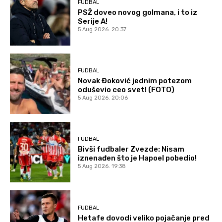
FUDBAL
PSŽ doveo novog golmana, i to iz
Serije A!
5 Aug 2026. 20:37
FUDBAL
Novak Đoković jednim potezom
oduševio ceo svet! (FOTO)
5 Aug 2026. 20:06
FUDBAL
Bivši fudbaler Zvezde: Nisam
iznenađen što je Hapoel pobedio!
5 Aug 2026. 19:38
FUDBAL
Hetafe dovodi veliko pojačanje pred