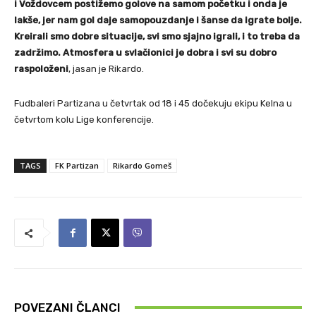
i Voždovcem postižemo golove na samom početku i onda je
lakše, jer nam gol daje samopouzdanje i šanse da igrate bolje.
Kreirali smo dobre situacije, svi smo sjajno igrali, i to treba da
zadržimo. Atmosfera u svlačionici je dobra i svi su dobro
raspoloženi
, jasan je Rikardo.
Fudbaleri Partizana u četvrtak od 18 i 45 dočekuju ekipu Kelna u
četvrtom kolu Lige konferencije.
TAGS
FK Partizan
Rikardo Gomeš
POVEZANI ČLANCI