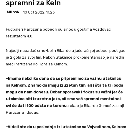
spremni za Keln
MilosN
10 Oct 2022. 11:23
Fudbaleri Partizana pobedili su sinoć u gostima Voždovac
rezultatom 4:0.
Najbolji napadač crno-belih Rikardo u jučerašnjoj pobedi postigao
je 2 gola za svoj tim. Nakon utakmice prokomentarisao je naredni
meč Partizana koji igra sa Kelnom.
–
Imamo nekoliko dana da se pripremimo za važnu utakmicu
sa Kelnom. Znamo da imaju izuzetan tim, ali i šta ta tri boda
mogu da nam donesu. Dobar oporavak i fokus su važni jer će
utakmica biti izuzetno jaka, ali smo već spremni mentalno i
svi će dati 100 odsto na terenu
, rekao je Rikardo Gomeš za sajt
Partizana i dodao:
-Videli ste da u poslednje tri utakmice sa Vojvodinom, Kelnom