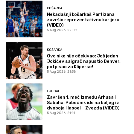
KOŠARKA
Nekadašnji košarkaš Partizana
završio reprezentativnu karijeru
(VIDEO)
5 Aug 2026. 22:09
KOŠARKA
Ovo niko nije očekivao: Još jedan
Jokićev saigrač napustio Denver,
potpisao za Kliperse!
5 Aug 2026. 21:38
FUDBAL
Završen 1. meč između Arhusa i
Sabaha: Pobednik ide na boljeg iz
dvoboja Hapoel – Zvezda (VIDEO)
5 Aug 2026. 21:14