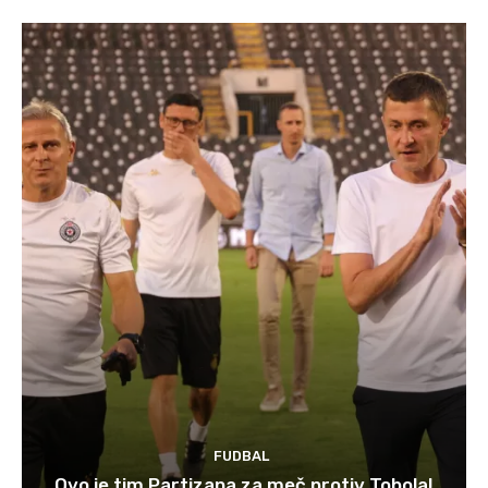
FUDBAL
Ovo je tim Partizana za meč protiv Tobola!