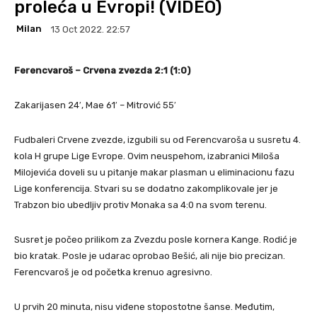
proleća u Evropi! (VIDEO)
Milan
13 Oct 2022. 22:57
Ferencvaroš – Crvena zvezda 2:1 (1:0)
Zakarijasen 24′, Mae 61′ – Mitrović 55′
Fudbaleri Crvene zvezde, izgubili su od Ferencvaroša u susretu 4.
kola H grupe Lige Evrope. Ovim neuspehom, izabranici Miloša
Milojevića doveli su u pitanje makar plasman u eliminacionu fazu
Lige konferencija. Stvari su se dodatno zakomplikovale jer je
Trabzon bio ubedljiv protiv Monaka sa 4:0 na svom terenu.
Susret je počeo prilikom za Zvezdu posle kornera Kange. Rodić je
bio kratak. Posle je udarac oprobao Bešić, ali nije bio precizan.
Ferencvaroš je od početka krenuo agresivno.
U prvih 20 minuta, nisu viđene stopostotne šanse. Međutim,