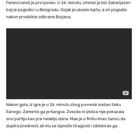
Ferencvaroš je prvi poveo. U 24. minutu, strelac je bio Zakarijasen
koji je pogodio i u Beogradu. Gojak je ubacio loptu, a on pogodio
nakon prvobitne odbrane Borjana.
Nakon gola, iz igre je u 26. minutu zbog povrede izašao Seku
Sanogo. Zamenio ga je Kangva. Zvezda ni izbliza nije pokazala
onu partiju kao pre nedelju dana. Mae je u finišu imao šansu da
duplira prednost, ali mu se isprečio Dragović i izblokirao ga.