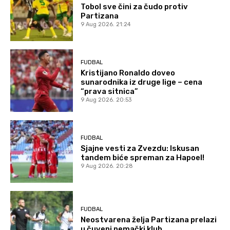
Tobol sve čini za čudo protiv
Partizana
9 Aug 2026. 21:24
FUDBAL
Kristijano Ronaldo doveo
sunarodnika iz druge lige – cena
“prava sitnica”
9 Aug 2026. 20:53
FUDBAL
Sjajne vesti za Zvezdu: Iskusan
tandem biće spreman za Hapoel!
9 Aug 2026. 20:28
FUDBAL
Neostvarena želja Partizana prelazi
u čuveni nemački klub