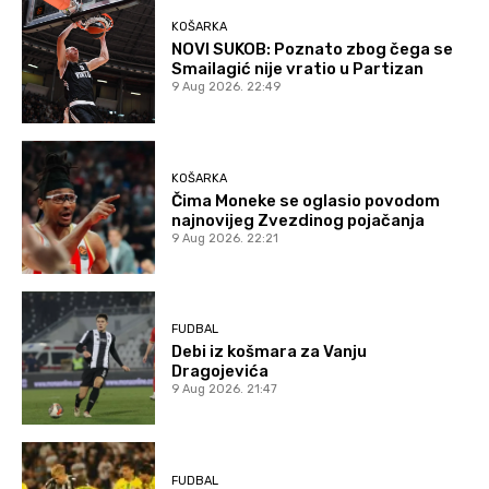
KOŠARKA
NOVI SUKOB: Poznato zbog čega se
Smailagić nije vratio u Partizan
9 Aug 2026. 22:49
KOŠARKA
Čima Moneke se oglasio povodom
najnovijeg Zvezdinog pojačanja
9 Aug 2026. 22:21
FUDBAL
Debi iz košmara za Vanju
Dragojevića
9 Aug 2026. 21:47
FUDBAL