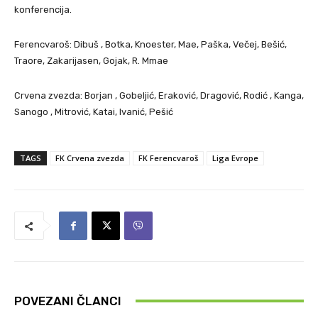
konferencija.
Ferencvaroš: Dibuš , Botka, Knoester, Mae, Paška, Večej, Bešić,
Traore, Zakarijasen, Gojak, R. Mmae
Crvena zvezda: Borjan , Gobeljić, Eraković, Dragović, Rodić , Kanga,
Sanogo , Mitrović, Katai, Ivanić, Pešić
TAGS
FK Crvena zvezda
FK Ferencvaroš
Liga Evrope
POVEZANI ČLANCI