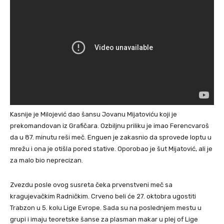
Kasnije je Milojević dao šansu Jovanu Mijatoviću koji je
prekomandovan iz Grafičara. Ozbiljnu priliku je imao Ferencvaroš
da u 87. minutu reši meč. Enguen je zakasnio da sprovede loptu u
mrežu i ona je otišla pored stative. Oporobao je šut Mijatović, ali je
za malo bio neprecizan.
Zvezdu posle ovog susreta čeka prvenstveni meč sa
kragujevačkim Radničkim. Crveno beli će 27. oktobra ugostiti
Trabzon u 5. kolu Lige Evrope. Sada su na poslednjem mestu u
grupi i imaju teoretske šanse za plasman makar u plej of Lige