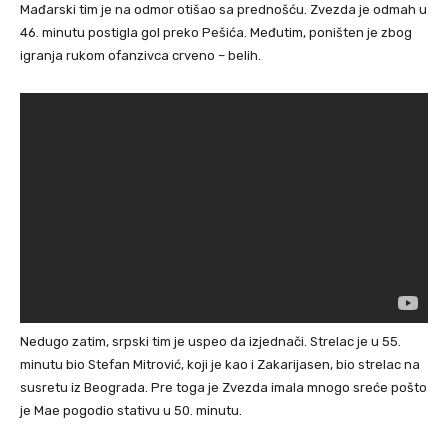
Mađarski tim je na odmor otišao sa prednošću. Zvezda je odmah u
46. minutu postigla gol preko Pešića. Međutim, poništen je zbog
igranja rukom ofanzivca crveno – belih.
Nedugo zatim, srpski tim je uspeo da izjednači. Strelac je u 55.
minutu bio Stefan Mitrović, koji je kao i Zakarijasen, bio strelac na
susretu iz Beograda. Pre toga je Zvezda imala mnogo sreće pošto
je Mae pogodio stativu u 50. minutu.