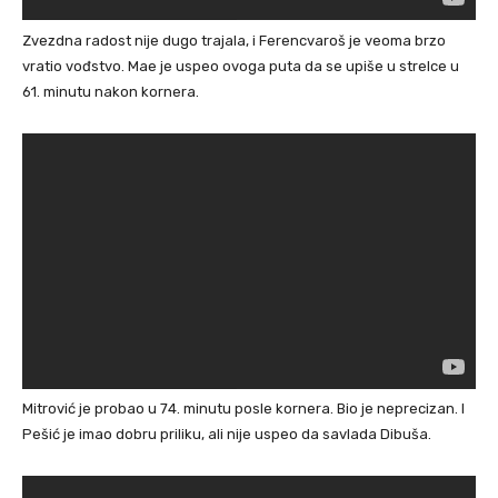
Zvezdna radost nije dugo trajala, i Ferencvaroš je veoma brzo
vratio vođstvo. Mae je uspeo ovoga puta da se upiše u strelce u
61. minutu nakon kornera.
Mitrović je probao u 74. minutu posle kornera. Bio je neprecizan. I
Pešić je imao dobru priliku, ali nije uspeo da savlada Dibuša.