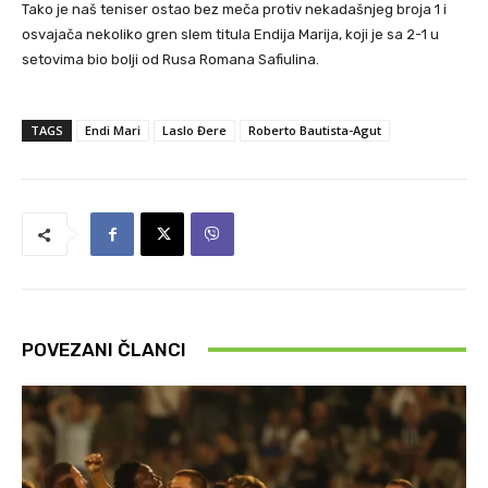
Tako je naš teniser ostao bez meča protiv nekadašnjeg broja 1 i
osvajača nekoliko gren slem titula Endija Marija, koji je sa 2-1 u
setovima bio bolji od Rusa Romana Safiulina.
TAGS
Endi Mari
Laslo Đere
Roberto Bautista-Agut
POVEZANI ČLANCI