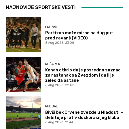
NAJNOVIJE SPORTSKE VESTI
FUDBAL
Partizan može mirno na dug put
pred revanš (VIDEO)
6 Aug 2026. 23:08
KOŠARKA
Kenan otkrio da je posredno saznao
za rastanak sa Zvezdom i da li je
želeo da ostane
6 Aug 2026. 22:08
FUDBAL
Bivši bek Crvene zvezde u Mladosti –
debituje protiv doskorašnjeg kluba
6 Aug 2026. 21:44