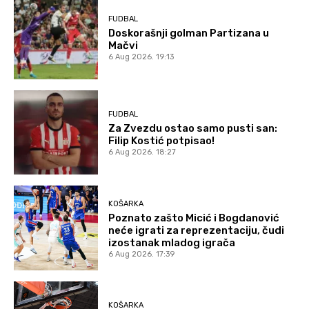
FUDBAL
Doskorašnji golman Partizana u
Mačvi
6 Aug 2026. 19:13
FUDBAL
Za Zvezdu ostao samo pusti san:
Filip Kostić potpisao!
6 Aug 2026. 18:27
KOŠARKA
Poznato zašto Micić i Bogdanović
neće igrati za reprezentaciju, čudi
izostanak mladog igrača
6 Aug 2026. 17:39
KOŠARKA