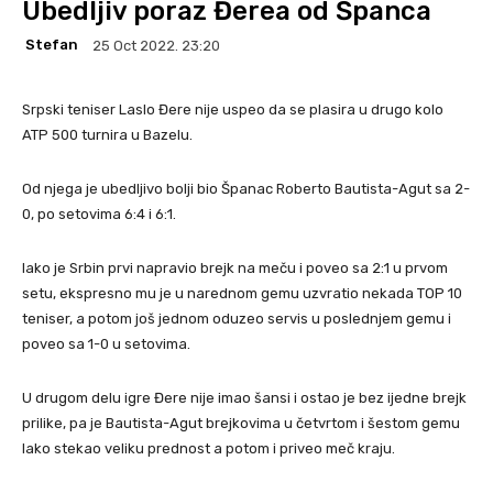
Ubedljiv poraz Đerea od Španca
Stefan
25 Oct 2022. 23:20
Srpski teniser Laslo Đere nije uspeo da se plasira u drugo kolo
ATP 500 turnira u Bazelu.
Od njega je ubedljivo bolji bio Španac Roberto Bautista-Agut sa 2-
0, po setovima 6:4 i 6:1.
Iako je Srbin prvi napravio brejk na meču i poveo sa 2:1 u prvom
setu, ekspresno mu je u narednom gemu uzvratio nekada TOP 10
teniser, a potom još jednom oduzeo servis u poslednjem gemu i
poveo sa 1-0 u setovima.
U drugom delu igre Đere nije imao šansi i ostao je bez ijedne brejk
prilike, pa je Bautista-Agut brejkovima u četvrtom i šestom gemu
lako stekao veliku prednost a potom i priveo meč kraju.