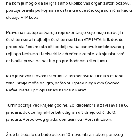
na kom je moglo da se igra samo ukoliko vas organizatori pozovu,
postoje pravila po kojima se ostvaruje učešće, koja su slična kao u
slučaju ATP kupa.
Pravo na nastup ostvaruju reprezentacije koje imaju najboljih
šest tenisera i najboljih šest teniserki na ATP i WTA listi, dok će
preostala šest mesta biti podeljena na osnovu kombinovanog
rejtinga tenisera i teniserki iz određene zemlje, a koje nisu već
ostvarile pravo na nastup po prethodnom kriterijumu.
Iako je Novak u ovom trenutku 7. teniser sveta, ukoliko ostane
tako, Srbija može da igra, pošto su ispred njega dva Španca,
Rafael Nadal i prvoplasirani Karlos Alkaraz.
Turnir počinje već krajem godine, 28. decembra a završava se 8.
januara, dok će fajnal-for biti odigran u Sidneju od 6. do 8.
januara. Pored ovog grada, domaćini su i Pert i Brizbejn.
Žreb bi trebalo da bude održan 10. novembra, nakon pariskog