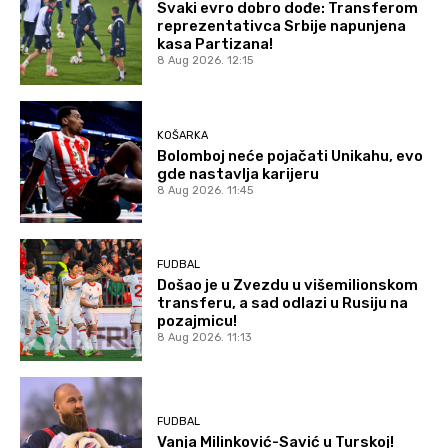
Svaki evro dobro dođe: Transferom
reprezentativca Srbije napunjena
kasa Partizana!
8 Aug 2026. 12:15
KOŠARKA
Bolomboj neće pojačati Unikahu, evo
gde nastavlja karijeru
8 Aug 2026. 11:45
FUDBAL
Došao je u Zvezdu u višemilionskom
transferu, a sad odlazi u Rusiju na
pozajmicu!
8 Aug 2026. 11:13
FUDBAL
Vanja Milinković-Savić u Turskoj!