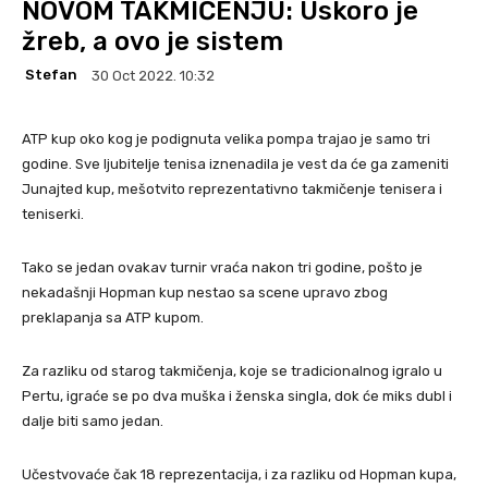
NOVOM TAKMIČENJU: Uskoro je
žreb, a ovo je sistem
Stefan
30 Oct 2022. 10:32
ATP kup oko kog je podignuta velika pompa trajao je samo tri
godine. Sve ljubitelje tenisa iznenadila je vest da će ga zameniti
Junajted kup, mešotvito reprezentativno takmičenje tenisera i
teniserki.
Tako se jedan ovakav turnir vraća nakon tri godine, pošto je
nekadašnji Hopman kup nestao sa scene upravo zbog
preklapanja sa ATP kupom.
Za razliku od starog takmičenja, koje se tradicionalnog igralo u
Pertu, igraće se po dva muška i ženska singla, dok će miks dubl i
dalje biti samo jedan.
Učestvovaće čak 18 reprezentacija, i za razliku od Hopman kupa,