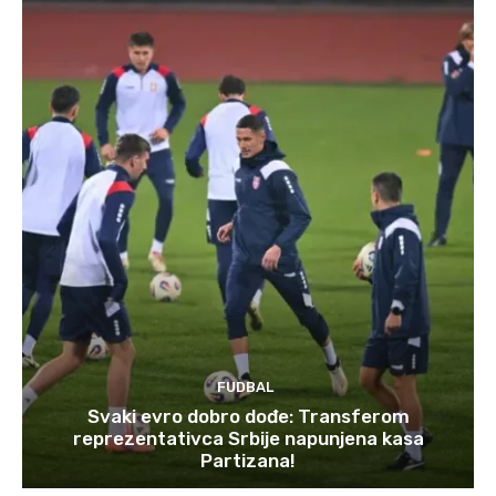
FUDBAL
Svaki evro dobro dođe: Transferom
reprezentativca Srbije napunjena kasa
Partizana!