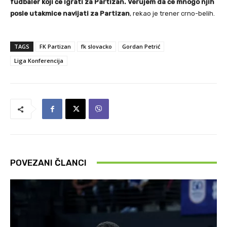
fudbaler koji će igrati za Partizan. Verujem da će mnogo njih
posle utakmice navijati za Partizan
, rekao je trener crno-belih.
TAGS
FK Partizan
fk slovacko
Gordan Petrić
Liga Konferencija
POVEZANI ČLANCI