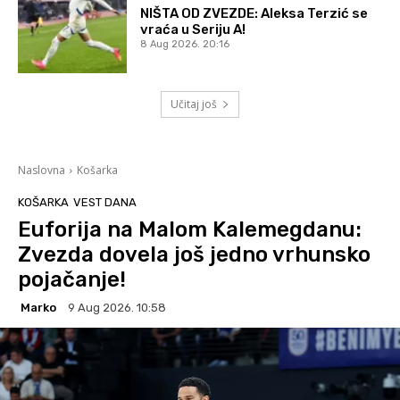
NIŠTA OD ZVEZDE: Aleksa Terzić se
vraća u Seriju A!
8 Aug 2026. 20:16
Učitaj još