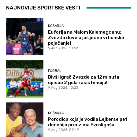
NAJNOVIJE SPORTSKE VESTI
KOŠARKA
Euforija na Malom Kalemegdanu:
Zvezda dovela još jedno vrhunsko
pojačanje!
9 Aug 2026. 10:58
FUDBAL
Bivši igrač Zvezde za 12 minuta
upisao 2 gola i asistenciju!
9 Aug 2026. 10:23
KOŠARKA
Porodica koja je vodila Lejkerse pet
decenija preuzima Evroligaša!
9 Aug 2026. 09:49