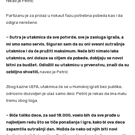
rekao je Petrić.
Partizanu je za prolaz u nokaut fazu potrebna pobeda kao i da
odigra nerešeno.
– Sutra je utakmica da sve potvrde, sve je zasluga igrača, a
mi smo samo servis. Siguran sam da su oni svesni sutrašnje
utakmice i da će pružiti maksimum. Neće biti nimalo laka
utakmica, oni dolaze sa ciljem da pobede, dobijaju se novci
bitni za budžet. Odložili su utakmicu u prvenstvu, znači da su
ozbiljno shvatili,
naveo je Petrić.
Zbog kazne UEFA, utakmica će se u Humskoj igrati bez publike,
odnosno dozvoljen je ulaz samo deci. Petrić je rekao da ima malu
tremu zbog toga.
– Biće toliko dece, za sad 18.000, voelo bih da sve prođe u
najboljem redu što se tiče ponašanja i igre, kako bi ova deca
zapamtila sutrašnji dan. Možda će neko od njih biti novi