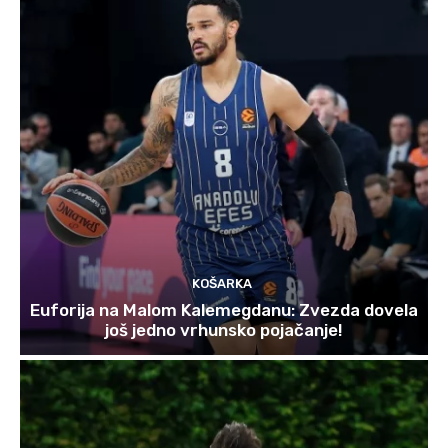
KOŠARKA
Euforija na Malom Kalemegdanu: Zvezda dovela
još jedno vrhunsko pojačanje!