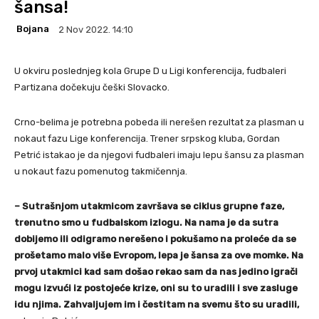
šansa!
Bojana
2 Nov 2022. 14:10
U okviru poslednjeg kola Grupe D u Ligi konferencija, fudbaleri
Partizana dočekuju češki Slovacko.
Crno-belima je potrebna pobeda ili nerešen rezultat za plasman u
nokaut fazu Lige konferencija. Trener srpskog kluba, Gordan
Petrić istakao je da njegovi fudbaleri imaju lepu šansu za plasman
u nokaut fazu pomenutog takmičennja.
– Sutrašnjom utakmicom završava se ciklus grupne faze,
trenutno smo u fudbalskom izlogu. Na nama je da sutra
dobijemo ili odigramo nerešeno i pokušamo na proleće da se
prošetamo malo više Evropom, lepa je šansa za ove momke. Na
prvoj utakmici kad sam došao rekao sam da nas jedino igrači
mogu izvući iz postojeće krize, oni su to uradili i sve zasluge
idu njima. Zahvaljujem im i čestitam na svemu što su uradili,