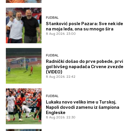
FUDBAL
Stanković posle Pazara: Sve nek ide
na moja leđa, ona su mnogo šira
8 Aug 2026. 23:00
FUDBAL
Radnički došao do prve pobede, prvi
gol bivšeg napadača Crvene zvezde
(VIDEO)
8 Aug 2026. 22:42
FUDBAL
Lukaku novo veliko ime u Turskoj,
Napoli dovodi zamenu iz šampiona
Engleske
8 Aug 2026. 22:30