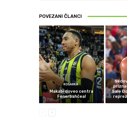
POVEZANI ČLANCI
Nedov
KOŠARKA
prizna
Makabi doveo centra
Sale Đo
Fenerbahčea!
reprez