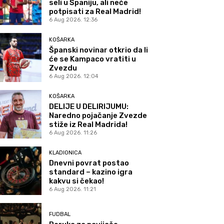
seli u Španiju, ali neće
potpisati za Real Madrid!
6 Aug 2026. 12:36
KOŠARKA
Španski novinar otkrio da li
će se Kampaco vratiti u
Zvezdu
6 Aug 2026. 12:04
KOŠARKA
DELIJE U DELIRIJUMU:
Naredno pojačanje Zvezde
stiže iz Real Madrida!
6 Aug 2026. 11:26
KLADIONICA
Dnevni povrat postao
standard – kazino igra
kakvu si čekao!
6 Aug 2026. 11:21
FUDBAL