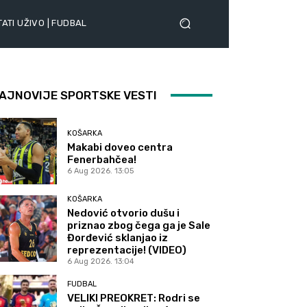
ATI UŽIVO | FUDBAL
AJNOVIJE SPORTSKE VESTI
KOŠARKA
Makabi doveo centra
Fenerbahčea!
6 Aug 2026. 13:05
KOŠARKA
Nedović otvorio dušu i
priznao zbog čega ga je Sale
Đorđević sklanjao iz
reprezentacije! (VIDEO)
6 Aug 2026. 13:04
FUDBAL
VELIKI PREOKRET: Rodri se