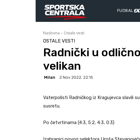
FUDBAL
Naslovna
Ostale vesti
OSTALE VESTI
Radnički u odličn
velikan
Milan
2 Nov 2022. 22:15
Vaterpolisti Radničkog iz Kragujevca slavili 
susretu.
Po četvrtinama (4:3, 5:2, 4:3, 0:3)
Izabranici novog selektora Uroša Stevanovića b