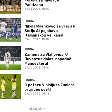
Poruka za navijače
Partizana
6 Aug 2026. 10:50
FUDBAL
Nikola Milenković se vraća u
Seriju A i pojačava
italijanskog velikana!
6 Aug 2026. 10:18
FUDBAL
Zamena za Vlahovića: U
Juventus dolazi napadač
Mančestera!
6 Aug 2026. 09:44
FUDBAL
O potezu Vinisijusa Žuniora
bruji ceo svet!
6 Aug 2026. 09:12
Učitaj još