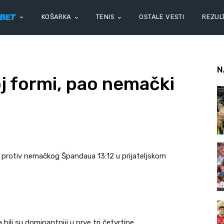
KOŠARKA
TENIS
OSTALE VESTI
REZULT
N
oj formi, pao nemački
su protiv nemačkog Špandaua 13:12 u prijateljskom
ili su dominantniji u prve tri četvrtine.