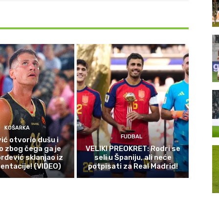
KOŠARKA
FUDBAL
ić otvorio dušu i
o zbog čega ga je
VELIKI PREOKRET: Rodri se
rđević sklanjao iz
seli u Španiju, ali neće
entacije! (VIDEO)
potpisati za Real Madrid!