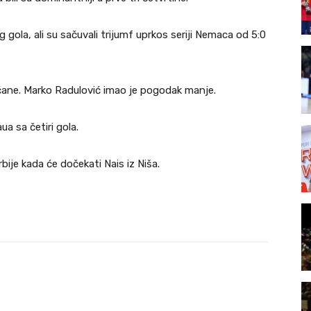
ola, ali su sačuvali trijumf uprkos seriji Nemaca od 5:0
včane. Marko Radulović imao je pogodak manje.
ua sa četiri gola.
bije kada će dočekati Nais iz Niša.