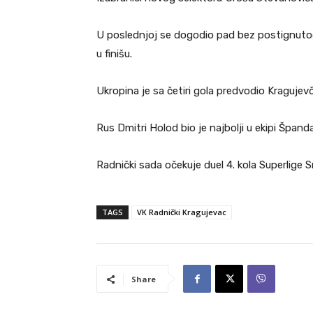
U poslednjoj se dogodio pad bez postignutog g
u finišu.
Ukropina je sa četiri gola predvodio Kraguje
Rus Dmitri Holod bio je najbolji u ekipi Španda
Radnički sada očekuje duel 4. kola Superlige Sr
TAGS
VK Radnički Kragujevac
Share