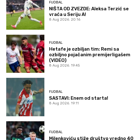
FUDBAL
NIŠTA OD ZVEZDE: Aleksa Terzić se
vraća u Seriju A!
8 Aug 2026. 20:16
FUDBAL
Hetafe je ozbiljan tim: Remi sa
ozbiljno pojačanim premijerligašem
(VIDEO)
8 Aug 2026. 19:45
FUDBAL
SASTAVI: Enem od starta!
8 Aug 2026. 19:11
FUDBAL
Milenkoviću stiže društvo vredno 40