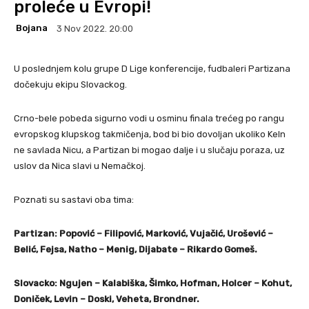
proleće u Evropi!
Bojana
3 Nov 2022. 20:00
U poslednjem kolu grupe D Lige konferencije, fudbaleri Partizana
dočekuju ekipu Slovackog.
Crno-bele pobeda sigurno vodi u osminu finala trećeg po rangu
evropskog klupskog takmičenja, bod bi bio dovoljan ukoliko Keln
ne savlada Nicu, a Partizan bi mogao dalje i u slučaju poraza, uz
uslov da Nica slavi u Nemačkoj.
Poznati su sastavi oba tima:
Partizan: Popović – Filipović, Marković, Vujačić, Urošević –
Belić, Fejsa, Natho – Menig, Dijabate – Rikardo Gomeš.
Slovacko: Ngujen – Kalabiška, Šimko, Hofman, Holcer – Kohut,
Doniček, Levin – Doski, Veheta, Brondner.