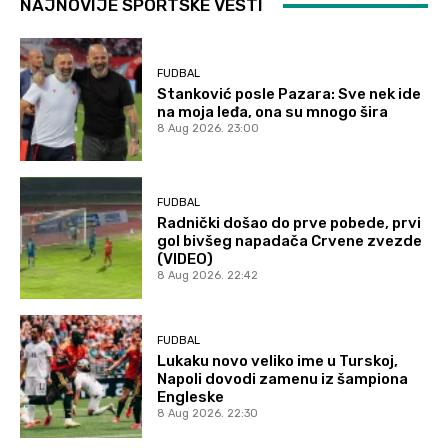
NAJNOVIJE SPORTSKE VESTI
FUDBAL
Stanković posle Pazara: Sve nek ide
na moja leđa, ona su mnogo šira
8 Aug 2026. 23:00
FUDBAL
Radnički došao do prve pobede, prvi
gol bivšeg napadača Crvene zvezde
(VIDEO)
8 Aug 2026. 22:42
FUDBAL
Lukaku novo veliko ime u Turskoj,
Napoli dovodi zamenu iz šampiona
Engleske
8 Aug 2026. 22:30