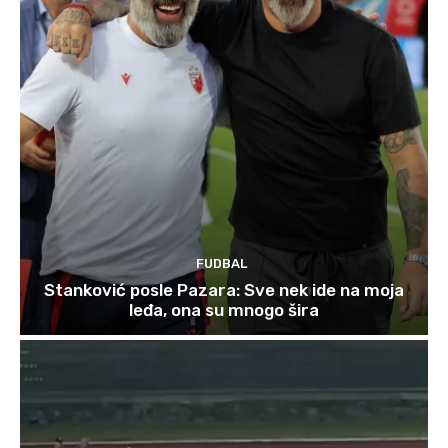
FUDBAL
Stanković posle Pazara: Sve nek ide na moja
leđa, ona su mnogo šira