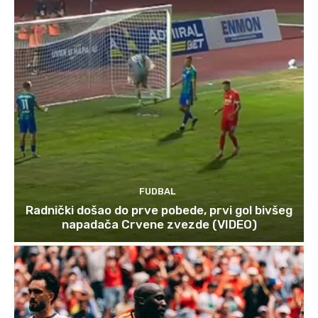
FUDBAL
Radnički došao do prve pobede, prvi gol bivšeg
napadača Crvene zvezde (VIDEO)