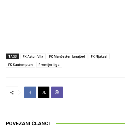
TAGS
FK Aston Vila
FK Mančester Junajted
FK Njukasl
FK Sautempton
Premijer liga
POVEZANI ČLANCI