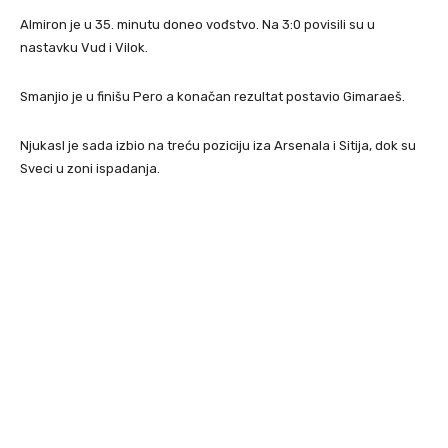
Almiron je u 35. minutu doneo vođstvo. Na 3:0 povisili su u
nastavku Vud i Vilok.
Smanjio je u finišu Pero a konačan rezultat postavio Gimaraeš.
Njukasl je sada izbio na treću poziciju iza Arsenala i Sitija, dok su
Sveci u zoni ispadanja.