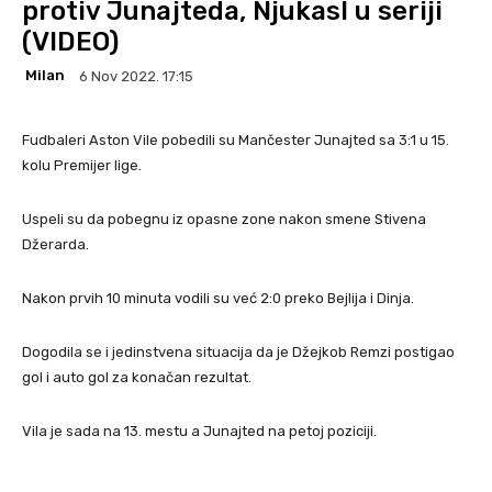
protiv Junajteda, Njukasl u seriji
(VIDEO)
Milan
6 Nov 2022. 17:15
Fudbaleri Aston Vile pobedili su Mančester Junajted sa 3:1 u 15.
kolu Premijer lige.
Uspeli su da pobegnu iz opasne zone nakon smene Stivena
Džerarda.
Nakon prvih 10 minuta vodili su već 2:0 preko Bejlija i Dinja.
Dogodila se i jedinstvena situacija da je Džejkob Remzi postigao
gol i auto gol za konačan rezultat.
Vila je sada na 13. mestu a Junajted na petoj poziciji.