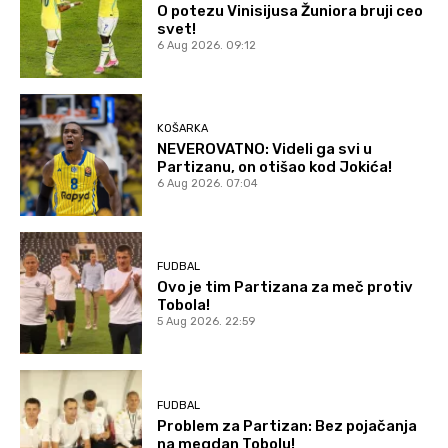
O potezu Vinisijusa Žuniora bruji ceo
svet!
6 Aug 2026. 09:12
KOŠARKA
NEVEROVATNO: Videli ga svi u
Partizanu, on otišao kod Jokića!
6 Aug 2026. 07:04
FUDBAL
Ovo je tim Partizana za meč protiv
Tobola!
5 Aug 2026. 22:59
FUDBAL
Problem za Partizan: Bez pojačanja
na megdan Tobolu!