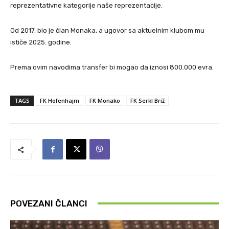
reprezentativne kategorije naše reprezentacije.
Od 2017. bio je član Monaka, a ugovor sa aktuelnim klubom mu
ističe 2025. godine.
Prema ovim navodima transfer bi mogao da iznosi 800.000 evra.
TAGS
FK Hofenhajm
FK Monako
FK Serkl Briž
POVEZANI ČLANCI