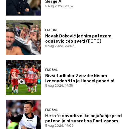
Serije A!
5 Aug 2026. 20:37
FUDBAL
Novak Đoković jednim potezom
oduševio ceo svet! (FOTO)
5 Aug 2026. 20:06
FUDBAL
Bivši fudbaler Zvezde: Nisam
iznenađen što je Hapoel pobedio!
5 Aug 2026. 19:38
FUDBAL
Hetafe dovodi veliko pojačanje pred
potencijalni susret sa Partizanom
5 Aug 2026. 19:09