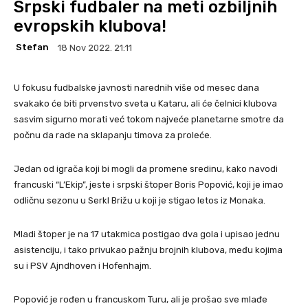
Srpski fudbaler na meti ozbiljnih
evropskih klubova!
Stefan
18 Nov 2022. 21:11
U fokusu fudbalske javnosti narednih više od mesec dana
svakako će biti prvenstvo sveta u Kataru, ali će čelnici klubova
sasvim sigurno morati već tokom najveće planetarne smotre da
počnu da rade na sklapanju timova za proleće.
Jedan od igrača koji bi mogli da promene sredinu, kako navodi
francuski “L’Ekip”, jeste i srpski štoper Boris Popović, koji je imao
odličnu sezonu u Serkl Brižu u koji je stigao letos iz Monaka.
Mladi štoper je na 17 utakmica postigao dva gola i upisao jednu
asistenciju, i tako privukao pažnju brojnih klubova, među kojima
su i PSV Ajndhoven i Hofenhajm.
Popović je rođen u francuskom Turu, ali je prošao sve mlađe