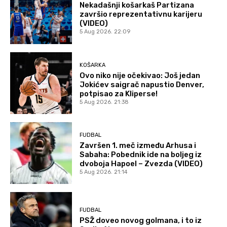
Nekadašnji košarkaš Partizana
završio reprezentativnu karijeru
(VIDEO)
5 Aug 2026. 22:09
KOŠARKA
Ovo niko nije očekivao: Još jedan
Jokićev saigrač napustio Denver,
potpisao za Kliperse!
5 Aug 2026. 21:38
FUDBAL
Završen 1. meč između Arhusa i
Sabaha: Pobednik ide na boljeg iz
dvoboja Hapoel – Zvezda (VIDEO)
5 Aug 2026. 21:14
FUDBAL
PSŽ doveo novog golmana, i to iz