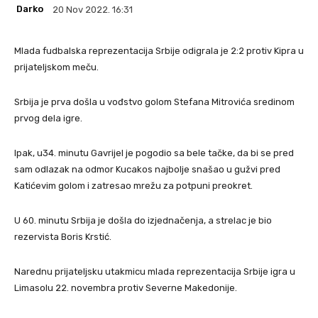
Darko
20 Nov 2022. 16:31
Mlada fudbalska reprezentacija Srbije odigrala je 2:2 protiv Kipra u
prijateljskom meču.
Srbija je prva došla u vođstvo golom Stefana Mitrovića sredinom
prvog dela igre.
Ipak, u34. minutu Gavrijel je pogodio sa bele tačke, da bi se pred
sam odlazak na odmor Kucakos najbolje snašao u gužvi pred
Katićevim golom i zatresao mrežu za potpuni preokret.
U 60. minutu Srbija je došla do izjednačenja, a strelac je bio
rezervista Boris Krstić.
Narednu prijateljsku utakmicu mlada reprezentacija Srbije igra u
Limasolu 22. novembra protiv Severne Makedonije.