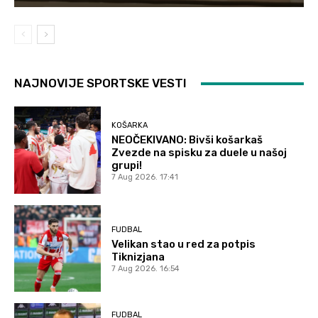
NAJNOVIJE SPORTSKE VESTI
KOŠARKA
NEOČEKIVANO: Bivši košarkaš
Zvezde na spisku za duele u našoj
grupi!
7 Aug 2026. 17:41
FUDBAL
Velikan stao u red za potpis
Tiknizjana
7 Aug 2026. 16:54
FUDBAL