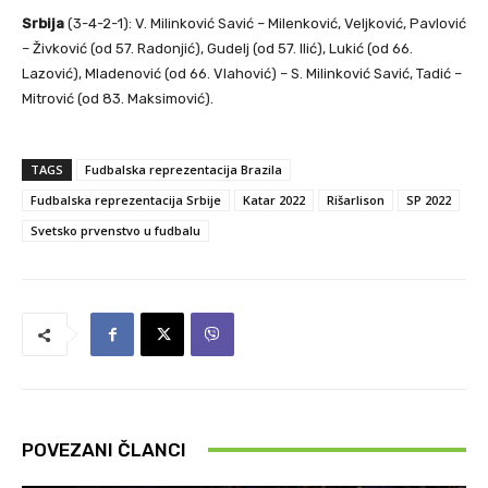
Srbija
(3-4-2-1): V. Milinković Savić – Milenković, Veljković, Pavlović
– Živković (od 57. Radonjić), Gudelj (od 57. Ilić), Lukić (od 66.
Lazović), Mladenović (od 66. Vlahović) – S. Milinković Savić, Tadić –
Mitrović (od 83. Maksimović).
TAGS
Fudbalska reprezentacija Brazila
Fudbalska reprezentacija Srbije
Katar 2022
Rišarlison
SP 2022
Svetsko prvenstvo u fudbalu
POVEZANI ČLANCI