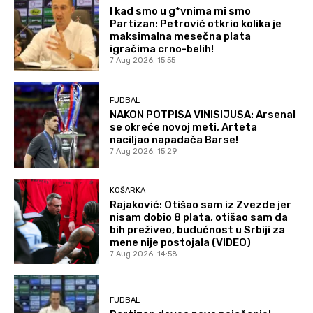
I kad smo u g*vnima mi smo
Partizan: Petrović otkrio kolika je
maksimalna mesečna plata
igračima crno-belih!
7 Aug 2026. 15:55
FUDBAL
NAKON POTPISA VINISIJUSA: Arsenal
se okreće novoj meti, Arteta
naciljao napadača Barse!
7 Aug 2026. 15:29
KOŠARKA
Rajaković: Otišao sam iz Zvezde jer
nisam dobio 8 plata, otišao sam da
bih preživeo, budućnost u Srbiji za
mene nije postojala (VIDEO)
7 Aug 2026. 14:58
FUDBAL