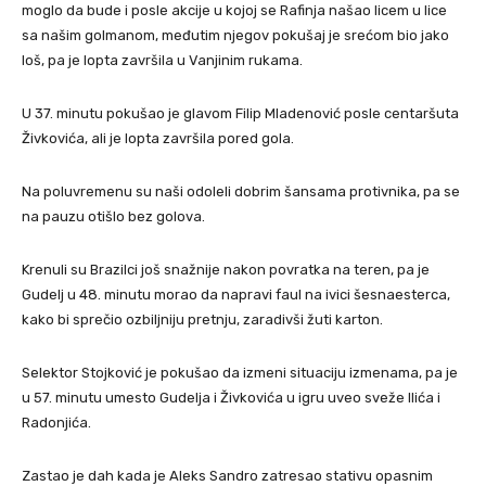
moglo da bude i posle akcije u kojoj se Rafinja našao licem u lice
sa našim golmanom, međutim njegov pokušaj je srećom bio jako
loš, pa je lopta završila u Vanjinim rukama.
U 37. minutu pokušao je glavom Filip Mladenović posle centaršuta
Živkovića, ali je lopta završila pored gola.
Na poluvremenu su naši odoleli dobrim šansama protivnika, pa se
na pauzu otišlo bez golova.
Krenuli su Brazilci još snažnije nakon povratka na teren, pa je
Gudelj u 48. minutu morao da napravi faul na ivici šesnaesterca,
kako bi sprečio ozbiljniju pretnju, zaradivši žuti karton.
Selektor Stojković je pokušao da izmeni situaciju izmenama, pa je
u 57. minutu umesto Gudelja i Živkovića u igru uveo sveže Ilića i
Radonjića.
Zastao je dah kada je Aleks Sandro zatresao stativu opasnim