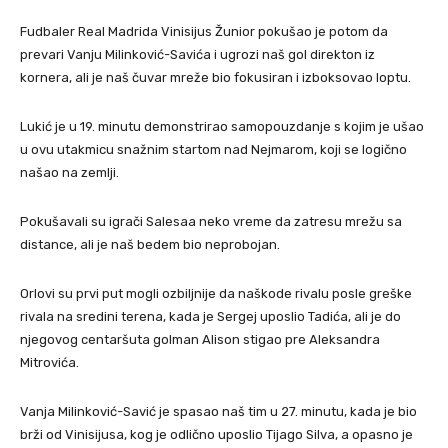
Fudbaler Real Madrida Vinisijus Žunior pokušao je potom da
prevari Vanju Milinković-Savića i ugrozi naš gol direkton iz
kornera, ali je naš čuvar mreže bio fokusiran i izboksovao loptu.
Lukić je u 19. minutu demonstrirao samopouzdanje s kojim je ušao
u ovu utakmicu snažnim startom nad Nejmarom, koji se logično
našao na zemlji.
Pokušavali su igrači Salesaa neko vreme da zatresu mrežu sa
distance, ali je naš bedem bio neprobojan.
Orlovi su prvi put mogli ozbiljnije da naškode rivalu posle greške
rivala na sredini terena, kada je Sergej uposlio Tadića, ali je do
njegovog centaršuta golman Alison stigao pre Aleksandra
Mitrovića.
Vanja Milinković-Savić je spasao naš tim u 27. minutu, kada je bio
brži od Vinisijusa, kog je odlično uposlio Tijago Silva, a opasno je