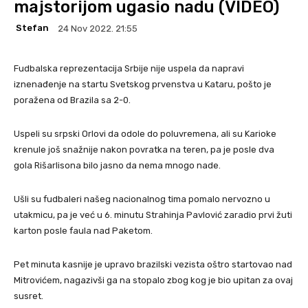
majstorijom ugasio nadu (VIDEO)
Stefan
24 Nov 2022. 21:55
Fudbalska reprezentacija Srbije nije uspela da napravi
iznenađenje na startu Svetskog prvenstva u Kataru, pošto je
poražena od Brazila sa 2-0.
Uspeli su srpski Orlovi da odole do poluvremena, ali su Karioke
krenule još snažnije nakon povratka na teren, pa je posle dva
gola Rišarlisona bilo jasno da nema mnogo nade.
Ušli su fudbaleri našeg nacionalnog tima pomalo nervozno u
utakmicu, pa je već u 6. minutu Strahinja Pavlović zaradio prvi žuti
karton posle faula nad Paketom.
Pet minuta kasnije je upravo brazilski vezista oštro startovao nad
Mitrovićem, nagazivši ga na stopalo zbog kog je bio upitan za ovaj
susret.