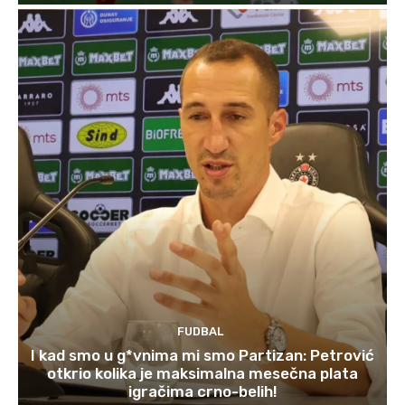
FUDBAL
I kad smo u g*vnima mi smo Partizan: Petrović
otkrio kolika je maksimalna mesečna plata
igračima crno-belih!