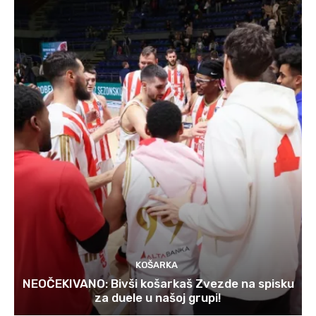
KOŠARKA
NEOČEKIVANO: Bivši košarkaš Zvezde na spisku
za duele u našoj grupi!