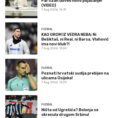
Partizan doveo novo pojačanje!
(VIDEO)
7 Aug 2026. 14:31
FUDBAL
KAO GROM IZ VEDRA NEBA: Ni
Bešiktaš, ni Real, ni Barsa, Vlahović
ima novi klub?!
7 Aug 2026. 13:59
FUDBAL
Poznati hrvatski sudija prebijen na
ulicama Osijeka!
7 Aug 2026. 13:29
FUDBAL
Ništa od Ugrešića? Bolonja se
okrenula drugom Srbinu!