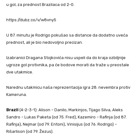
u gol, za prednost Brazilaca od 2-0.
https://dubz.co/v/w8vny5
U 87. minutu je Rodrigo pokušao sa distance da dodatno uveća
prednost, ali je bio nedovoljno precizan.
Izabranici Dragana Stojkovića nisu uspeli da do kraja ozbiljnije
ugroze gol protivnika, pa će bodove morati da traže u preostale
dve utakmice.
Narednu utakmicu naša reprezentacija igra 28. nevembra protiv
Kameruna.
Brazil
(4-2-3-1): Alison – Danilo, Markinjos, Tijago Silva, Aleks
Sandro – Lukas Paketa (od 75. Fred), Kazemiro – Rafinja (od 87.
Rafinja), Nejmar (od 79. Entoni), Vinisijus (od 76. Rodrigo) –
Rišarlison (od 79. Žezus).