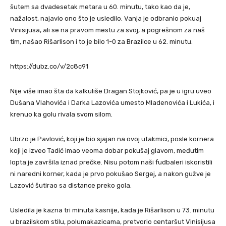
šutem sa dvadesetak metara u 60. minutu, tako kao da je,
nažalost, najavio ono što je usledilo. Vanja je odbranio pokuaj
Vinisijusa, ali se na pravom mestu za svoj, a pogrešnom za naš
tim, našao Rišarlison i to je bilo 1-0 za Brazilce u 62. minutu.
https://dubz.co/v/2c8c91
Nije više imao šta da kalkuliše Dragan Stojković, pa je u igru uveo
Dušana Vlahovića i Darka Lazovića umesto Mladenovića i Lukića, i
krenuo ka golu rivala svom silom.
Ubrzo je Pavlović, koji je bio sjajan na ovoj utakmici, posle kornera
koji je izveo Tadić imao veoma dobar pokušaj glavom, međutim
lopta je završila iznad prečke. Nisu potom naši fudbaleri iskoristili
ni naredni korner, kada je prvo pokušao Sergej, a nakon gužve je
Lazović šutirao sa distance preko gola.
Usledila je kazna tri minuta kasnije, kada je Rišarlison u 73. minutu
u brazilskom stilu, polumakazicama, pretvorio centaršut Vinisijusa