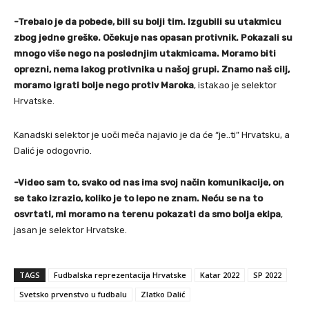
-Trebalo je da pobede, bili su bolji tim. Izgubili su utakmicu
zbog jedne greške. Očekuje nas opasan protivnik. Pokazali su
mnogo više nego na poslednjim utakmicama. Moramo biti
oprezni, nema lakog protivnika u našoj grupi. Znamo naš cilj,
moramo igrati bolje nego protiv Maroka
, istakao je selektor
Hrvatske.
Kanadski selektor je uoči meča najavio je da će “je..ti” Hrvatsku, a
Dalić je odogovrio.
-Video sam to, svako od nas ima svoj način komunikacije, on
se tako izrazio, koliko je to lepo ne znam. Neću se na to
osvrtati, mi moramo na terenu pokazati da smo bolja ekipa
,
jasan je selektor Hrvatske.
TAGS
Fudbalska reprezentacija Hrvatske
Katar 2022
SP 2022
Svetsko prvenstvo u fudbalu
Zlatko Dalić