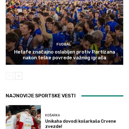
FUDBAL
Hetafe značajno oslabljen protiv Partizana
nakon teške povrede važnog igrača
NAJNOVIJE SPORTSKE VESTI
KOŠARKA
Unikaha dovodi košarkaša Crvene
zvezde!