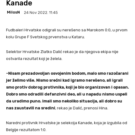
Kanade
MilosN
24 Nov 2022. 11:45
Fudbaleri Hrvatske odigrali su nerešeno sa Marokom 0:0, u prvom
kolu Grupe F Svetskog prvenstva u Kataru.
Selektor Hrvatske Zlatko Dalić rekao je da njegova ekipa nije
ostvarila rezultat koji je želela.
-Nisam prezadovoljan osvojenim bodom, malo smo razočarani
jer želimo više. Nismo srećni kad igramo nerešeno, ali igrali
smo protiv dobrog protivnika, koji je bio organizovan i opasan.
Dobro smo odradili defanzivni deo, ali u napadu nismo uspeli
da uradimo puno. Imali smo nekoliko situacija, ali dobro su
nas zaustavili na sredini
,
rekao je Dalić, prenosi Hina.
Naredni protivnik Hrvatske je selekcija Kanade, koja je izgubila od
Belgije rezultatom 1:0.