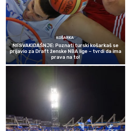
KOŠARKA
NESVAKIDAŠNJE: Poznati turski košarkaš se
prijavio za Draft ženske NBA lige – tvrdi da ima
prava na to!