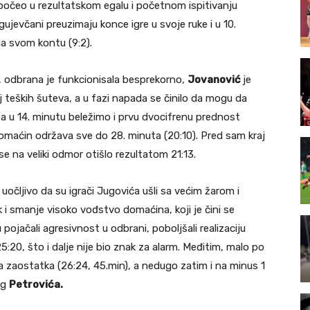
 počeo u rezultatskom egalu i početnom ispitivanju
ujevčani preuzimaju konce igre u svoje ruke i u 10.
 na svom kontu (9:2).
 odbrana je funkcionisala besprekorno,
Jovanović
je
teških šuteva, a u fazi napada se činilo da mogu da
 pa u 14. minutu beležimo i prvu dvocifrenu prednost
domaćin održava sve do 28. minuta (20:10). Pred sam kraj
se na veliki odmor otišlo rezultatom 21:13.
očljivo da su igrači Jugovića ušli sa većim žarom i
 i smanje visoko vođstvo domaćina, koji je čini se
pojačali agresivnost u odbrani, poboljšali realizaciju
:20, što i dalje nije bio znak za alarm. Međitim, malo po
a zaostatka (26:24, 45.min), a nedugo zatim i na minus 1
og
Petrovića.