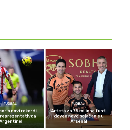
FUDBAL
FUDBAL
borio novi rekord i
Arteta za 75 miliona funti
 reprezentativca
doveo novo pojačanje u
Argentine!
Arsenal