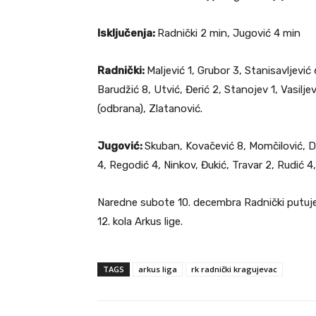
Isključenja:
Radnički 2 min, Jugović 4 min
Radnički:
Maljević 1, Grubor 3, Stanisavljević
Barudžić 8, Utvić, Đerić 2, Stanojev 1, Vasilj
(odbrana), Zlatanović.
Jugović:
Skuban, Kovačević 8, Momčilović, D
4, Regodić 4, Ninkov, Đukić, Travar 2, Rudić 4,
Naredne subote 10. decembra Radnički putuje
12. kola Arkus lige.
TAGS
arkus liga
rk radnički kragujevac