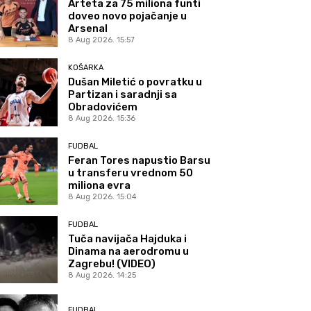
Arteta za 75 miliona funti
doveo novo pojačanje u
Arsenal
8 Aug 2026. 15:57
KOŠARKA
Dušan Miletić o povratku u
Partizan i saradnji sa
Obradovićem
8 Aug 2026. 15:36
FUDBAL
Feran Tores napustio Barsu
u transferu vrednom 50
miliona evra
8 Aug 2026. 15:04
FUDBAL
Tuča navijača Hajduka i
Dinama na aerodromu u
Zagrebu! (VIDEO)
8 Aug 2026. 14:25
FUDBAL