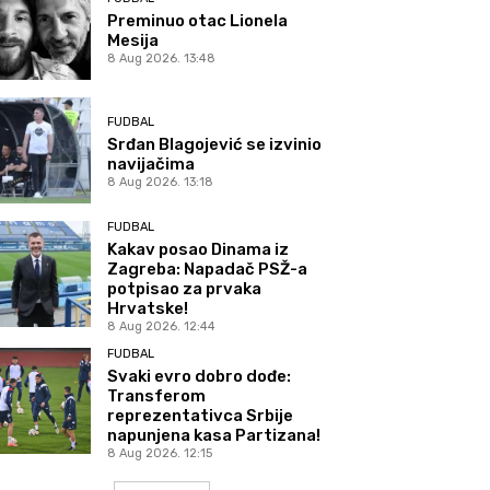
Preminuo otac Lionela
Mesija
8 Aug 2026. 13:48
FUDBAL
Srđan Blagojević se izvinio
navijačima
8 Aug 2026. 13:18
FUDBAL
Kakav posao Dinama iz
Zagreba: Napadač PSŽ-a
potpisao za prvaka
Hrvatske!
8 Aug 2026. 12:44
FUDBAL
Svaki evro dobro dođe:
Transferom
reprezentativca Srbije
napunjena kasa Partizana!
8 Aug 2026. 12:15