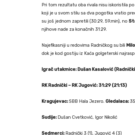
Pri tom rezultatu oba rivala nisu iskoristila 
koji je u svom stilu sa dva pogotka vratio pre
su još jednom zapretili (30:29, 59.min), no
St
njihove nade za konačnih 31:29.
Najefikasniji u redovima Radničkog su bili
Mil
dok je kod gostiju iz Kaća golgeterski najrasp
Igrač utakmice: Dušan Kasalović (Radnički
RK Radnički – RK Jugović: 31:29 (21:13)
Kragujevac:
SBB Hala Jezero.
Gledalaca:
3
Sudije:
Dušan Cvetković, Igor Nikolić
Sedmerci:
Radnički 3 (1), Jugović 4 (3)