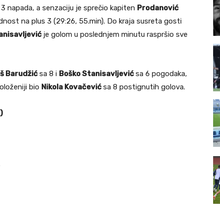
po 3 napada, a senzaciju je sprečio kapiten
Prodanović
dnost na plus 3 (29:26, 55.min). Do kraja susreta gosti
anisavljević
je golom u poslednjem minutu raspršio sve
oš Barudžić
sa 8 i
Boško Stanisavljević
sa 6 pogodaka,
oloženiji bio
Nikola Kovačević
sa 8 postignutih golova.
)
5