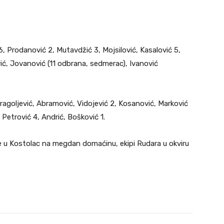
 6, Prodanović 2, Mutavdžić 3, Mojsilović, Kasalović 5,
ević, Jovanović (11 odbrana, sedmerac), Ivanović
ragoljević, Abramović, Vidojević 2, Kosanović, Marković
 Petrović 4, Andrić, Bošković 1.
 u Kostolac na megdan domaćinu, ekipi Rudara u okviru