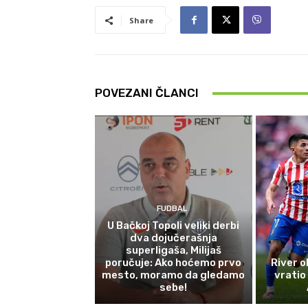
Share
POVEZANI ČLANCI
FUDBAL
U Bačkoj Topoli veliki derbi
dva dojučerašnja
superligaša, Milijaš
poručuje: Ako hoćemo prvo
River o
mesto, moramo da gledamo
vratio
sebe!