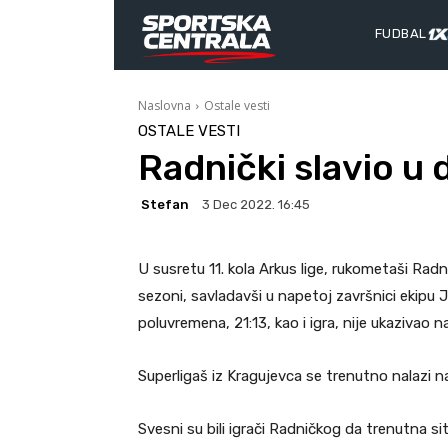
FUDBAL
Naslovna
Ostale vesti
OSTALE VESTI
Radnički slavio u 
Stefan
3 Dec 2022. 16:45
U susretu 11. kola Arkus lige, rukometaši Radn
sezoni, savladavši u napetoj završnici ekipu 
poluvremena, 21:13, kao i igra, nije ukazivao n
Superligaš iz Kragujevca se trenutno nalazi
Svesni su bili igrači Radničkog da trenutna s