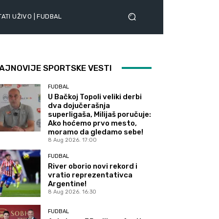
ATI UŽIVO | FUDBAL
AJNOVIJE SPORTSKE VESTI
FUDBAL
U Bačkoj Topoli veliki derbi
dva dojučerašnja
superligaša, Milijaš poručuje:
Ako hoćemo prvo mesto,
moramo da gledamo sebe!
8 Aug 2026. 17:00
FUDBAL
River oborio novi rekord i
vratio reprezentativca
Argentine!
8 Aug 2026. 16:30
FUDBAL