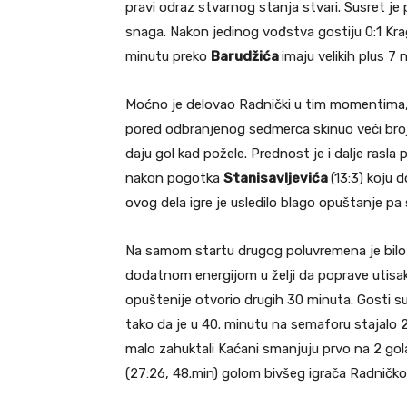
pravi odraz stvarnog stanja stvari. Susret je
snaga. Nakon jedinog vođstva gostiju 0:1 Krag
minutu preko
Barudžića
imaju velikih plus 7
Moćno je delovao Radnički u tim momentima,
pored odbranjenog sedmerca skinuo veći broj 
daju gol kad požele. Prednost je i dalje rasla
nakon pogotka
Stanisavljevića
(13:3) koju 
ovog dela igre je usledilo blago opuštanje pa 
Na samom startu drugog poluvremena je bilo u
dodatnom energijom u želji da poprave utisak
opuštenije otvorio drugih 30 minuta. Gosti su 
tako da je u 40. minutu na semaforu stajalo 25
malo zahuktali Kaćani smanjuju prvo na 2 gol
(27:26, 48.min) golom bivšeg igrača Radničk