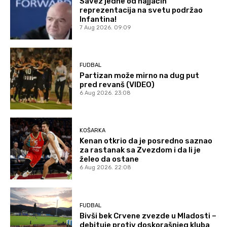
Savez jedne od najjačih
reprezentacija na svetu podržao
Infantina!
7 Aug 2026. 09:09
FUDBAL
Partizan može mirno na dug put
pred revanš (VIDEO)
6 Aug 2026. 23:08
KOŠARKA
Kenan otkrio da je posredno saznao
za rastanak sa Zvezdom i da li je
želeo da ostane
6 Aug 2026. 22:08
FUDBAL
Bivši bek Crvene zvezde u Mladosti –
debituje protiv doskorašnjeg kluba