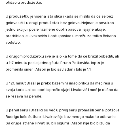
otišao u produžetke.
U produžetku je višena ista slika i kada se mislilo da će se bez
golova ući i u drugi produžetak bez golova, Nejmar je povukao
jednu akciju i posle razmene duplih pasova i sjajne akcije,
predriblao je Livakovića i loptu poslao u mrežu za toliko čekano
vođstvo.
U drugom produžetku sve je išlo ka tome da će brazil pobediti, ali
u 117. minutu posle jednog šuta Bruna Petkovića, lopta je
promenila smer i Alison je bio savladan i bilo je 1:1.
U 121. minut Brazil je preko kazemira imao priliku da meč reši u
svoju korist, ali se opet isprečio sjajni Livaković i meč je otišao da
se rešava na penale.
U penal seriji i Brazilci su već u prvoj seriji promašili penal potšo je
Rodrigo loše šutirao i Livaković je bez mnogo muke to odbranio.
Sa druge strane Hrvati su bili sigurni i Alison nije bio blizu da