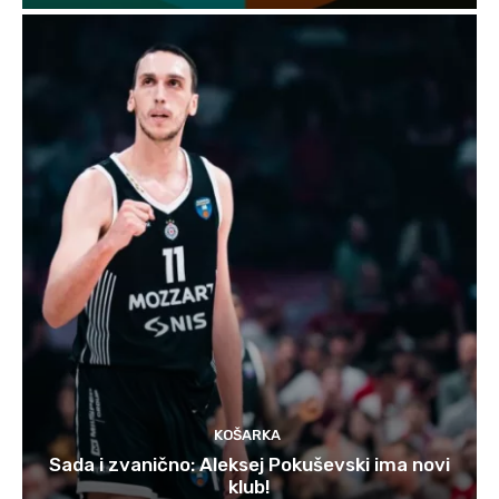
KOŠARKA
Sada i zvanično: Aleksej Pokuševski ima novi
klub!