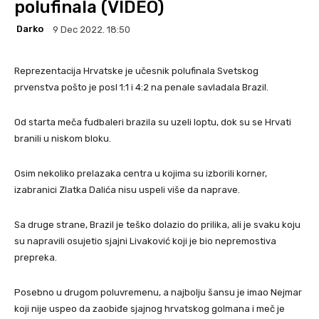
polufinala (VIDEO)
Darko
9 Dec 2022. 18:50
Reprezentacija Hrvatske je učesnik polufinala Svetskog
prvenstva pošto je posl 1:1 i 4:2 na penale savladala Brazil.
Od starta meča fudbaleri brazila su uzeli loptu, dok su se Hrvati
branili u niskom bloku.
Osim nekoliko prelazaka centra u kojima su izborili korner,
izabranici Zlatka Dalića nisu uspeli više da naprave.
Sa druge strane, Brazil je teško dolazio do prilika, ali je svaku koju
su napravili osujetio sjajni Livaković koji je bio nepremostiva
prepreka.
Posebno u drugom poluvremenu, a najbolju šansu je imao Nejmar
koji nije uspeo da zaobiđe sjajnog hrvatskog golmana i meč je