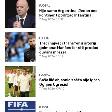
FUDBAL
Nije samo Argentina: Jedan ceo
kontinent podržao Infantina!
7 Aug 2026. 10:39
FUDBAL
Treći najveći transfer u istoriji
golmana: Mančester siti prodao
čuvara mreže!
7 Aug 2026. 10:11
FUDBAL
Saša Ilić objasnio zašto nije igrao
Ognjen Ugrešić!
7 Aug 2026. 09:40
FUDBAL