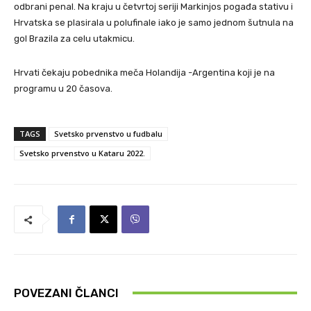
odbrani penal. Na kraju u četvrtoj seriji Markinjos pogađa stativu i
Hrvatska se plasirala u polufinale iako je samo jednom šutnula na
gol Brazila za celu utakmicu.
Hrvati čekaju pobednika meča Holandija -Argentina koji je na
programu u 20 časova.
TAGS
Svetsko prvenstvo u fudbalu
Svetsko prvenstvo u Kataru 2022.
POVEZANI ČLANCI