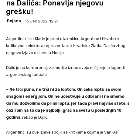
na Dalića: Ponavlja njegovu
grešku!
Bojana
13 Dec 2022. 12:21
Argentinski list Klarin je pred utakmkicu Argentine i Hrvatske
kritikovao selektora reprezentacije Hrvatske Zlatka Dalića zbog
njegove izjave o Lionelu Mesiju.
Dalić je na konferenciji za medije izneo svoje mišljenje o legendi
argentinskog fudbala.
– Ne trči puno, ne trči ni za loptom. On čeka loptu sa svom
snagom i energijom. On ne učestvuje u odbrani i ne smemo
da mu dozvolimo da primi loptu, jer tada pravi najviše štete, s
obzirom na to da je najbolji igrač na svetu u poslednjih 10
godina,
rekao je Dalić.
Argentinci su ove izjave spojili sa kritikama kojima je Van Gal