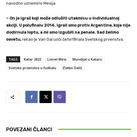
navodno uznemirio Mesija.
– On je igrač koji može odlučiti utakmicu u individualnoj
akciji. U polufinalu 2014. igrali smo protiv Argentine, koja nije
dodirnula loptu, a mi smo izgubili na penale. Sad želimo
osvetu,
rekao je Van Gal uoči četvrtfinala Svetskog prvenstva.
TAGS
Katar 2022
Lionel Mesi
Mundijal u Kataru
Svetsko prvenstvo u fudbalu
Zlatko Dalić
POVEZANI ČLANCI