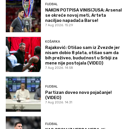
FUDBAL
NAKON POTPISA VINISIJUSA: Arsenal
se okreće novoj meti, Arteta
naciljao napadača Barse!
7 Aug 2026. 15:29
KOŠARKA
Rajaković: Otišao sam iz Zvezde jer
nisam dobio 8 plata, otišao sam da
bih preživeo, budućnost u Srbiji za
mene nije postojala (VIDEO)
7 Aug 2026. 14:58
FUDBAL
Partizan doveo novo pojačanje!
(VIDEO)
7 Aug 2026. 14:31
FUDBAL