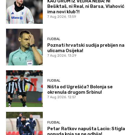
KAO GROM IZ VEDRA NEBA: Ni
Bešiktaš, ni Real, ni Barsa, Vlahović
ima novi klub?!
7 Aug 2026. 13:59
FUDBAL
Poznati hrvatski sudija prebijen na
ulicama Osijeka!
7 Aug 2026. 13:29
FUDBAL
Ništa od Ugrešića? Bolonja se
okrenula drugom Srbinu!
7 Aug 2026. 12:57
FUDBAL
Petar Ratkov napušta Lacio: Stigla
ponuda koja se ne odbija!