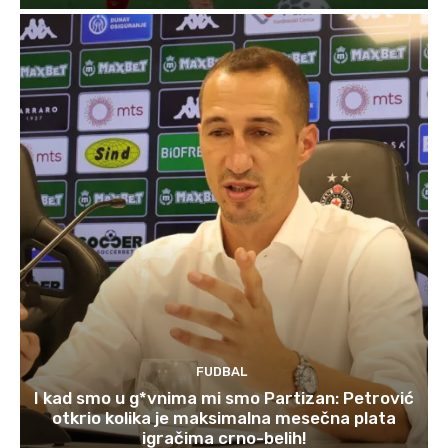
FUDBAL
I kad smo u g*vnima mi smo Partizan: Petrović
otkrio kolika je maksimalna mesečna plata
igračima crno-belih!