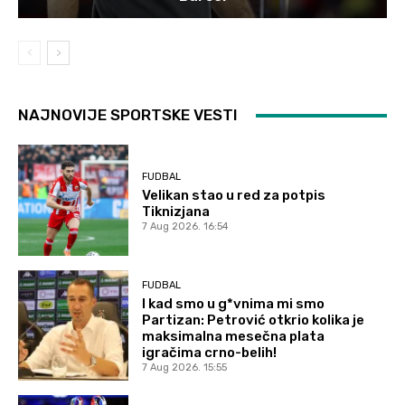
NAJNOVIJE SPORTSKE VESTI
FUDBAL
Velikan stao u red za potpis
Tiknizjana
7 Aug 2026. 16:54
FUDBAL
I kad smo u g*vnima mi smo
Partizan: Petrović otkrio kolika je
maksimalna mesečna plata
igračima crno-belih!
7 Aug 2026. 15:55