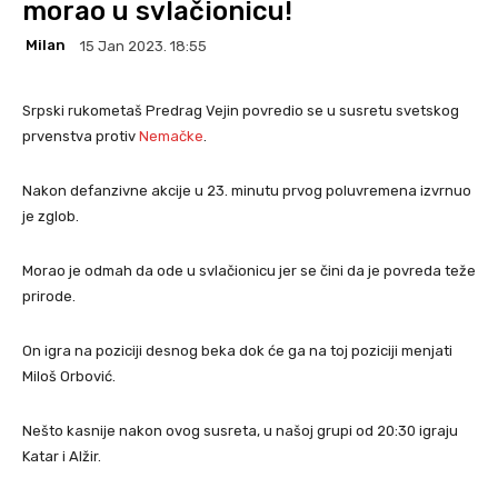
morao u svlačionicu!
Milan
15 Jan 2023. 18:55
Srpski rukometaš Predrag Vejin povredio se u susretu svetskog
prvenstva protiv
Nemačke
.
Nakon defanzivne akcije u 23. minutu prvog poluvremena izvrnuo
je zglob.
Morao je odmah da ode u svlačionicu jer se čini da je povreda teže
prirode.
On igra na poziciji desnog beka dok će ga na toj poziciji menjati
Miloš Orbović.
Nešto kasnije nakon ovog susreta, u našoj grupi od 20:30 igraju
Katar i Alžir.