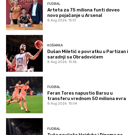
FUDBAL
Arteta za 75 miliona funti doveo
novo pojačanje u Arsenal
8 Aug 2026. 15:57
KOŠARKA
Dušan Miletić o povratku u Partizan i
saradnji sa Obradovićem
8 Aug 2026. 15:36
FUDBAL
Feran Tores napustio Barsu u
transferu vrednom 50 miliona evra
8 Aug 2026. 15:04
FUDBAL
Tuča navijača Hajduka i Dinama na