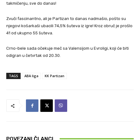
takmičenju, sve do danas!
Zvuči fascinantno, ali je Partizan to danas nadmašio, pošto su
njegovi košarkaši ubacili 74,5% šuteva iz igre! Kroz obruč je prošlo
41 od ukupno 55 šuteva.
Crno-bele sada očekuje meč sa Valensijom u Evroligi, koji će biti
odigran u četvrtak od 20.30.
TAGS
ABA liga
KK Partizan
POVEZANI ČLANCI