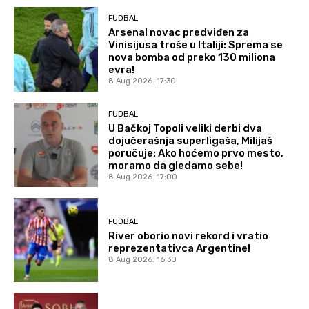
FUDBAL
Arsenal novac predviđen za
Vinisijusa troše u Italiji: Sprema se
nova bomba od preko 130 miliona
evra!
8 Aug 2026. 17:30
FUDBAL
U Bačkoj Topoli veliki derbi dva
dojučerašnja superligaša, Milijaš
poručuje: Ako hoćemo prvo mesto,
moramo da gledamo sebe!
8 Aug 2026. 17:00
FUDBAL
River oborio novi rekord i vratio
reprezentativca Argentine!
8 Aug 2026. 16:30