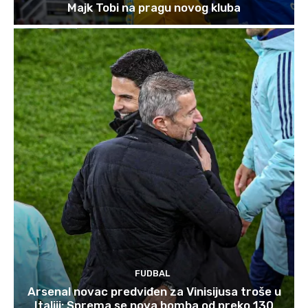
Majk Tobi na pragu novog kluba
FUDBAL
Arsenal novac predviđen za Vinisijusa troše u
Italiji: Sprema se nova bomba od preko 130