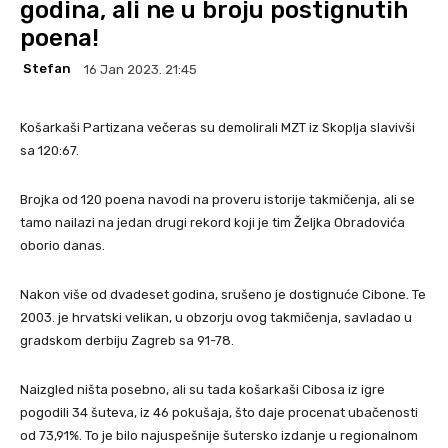
godina, ali ne u broju postignutih
poena!
Stefan
16 Jan 2023. 21:45
Košarkaši Partizana večeras su demolirali MZT iz Skoplja slavivši
sa 120:67.
Brojka od 120 poena navodi na proveru istorije takmičenja, ali se
tamo nailazi na jedan drugi rekord koji je tim Željka Obradovića
oborio danas.
Nakon više od dvadeset godina, srušeno je dostignuće Cibone. Te
2003. je hrvatski velikan, u obzorju ovog takmičenja, savladao u
gradskom derbiju Zagreb sa 91-78.
Naizgled ništa posebno, ali su tada košarkaši Cibosa iz igre
pogodili 34 šuteva, iz 46 pokušaja, što daje procenat ubačenosti
od 73,91%. To je bilo najuspešnije šutersko izdanje u regionalnom