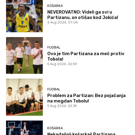
KOŠARKA
NEVEROVATNO: Videli ga svi u
Partizanu, on otišao kod Jokića!
6 Aug 2026. 07:04
FUDBAL
Ovo je tim Partizana za meč protiv
Tobola!
5 Aug 2026. 22:59
FUDBAL
Problem za Partizan: Bez pojačanja
na megdan Tobolu!
5 Aug 2026. 22:34
KOŠARKA
Nekadašnji košarkaš Partizana