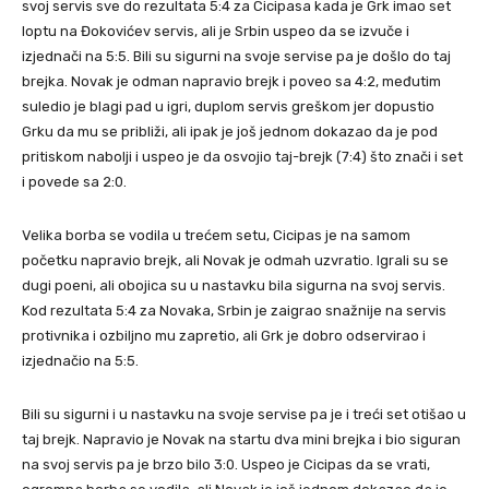
svoj servis sve do rezultata 5:4 za Cicipasa kada je Grk imao set
loptu na Đokovićev servis, ali je Srbin uspeo da se izvuče i
izjednači na 5:5. Bili su sigurni na svoje servise pa je došlo do taj
brejka. Novak je odman napravio brejk i poveo sa 4:2, međutim
suledio je blagi pad u igri, duplom servis greškom jer dopustio
Grku da mu se približi, ali ipak je još jednom dokazao da je pod
pritiskom nabolji i uspeo je da osvojio taj-brejk (7:4) što znači i set
i povede sa 2:0.
Velika borba se vodila u trećem setu, Cicipas je na samom
početku napravio brejk, ali Novak je odmah uzvratio. Igrali su se
dugi poeni, ali obojica su u nastavku bila sigurna na svoj servis.
Kod rezultata 5:4 za Novaka, Srbin je zaigrao snažnije na servis
protivnika i ozbiljno mu zapretio, ali Grk je dobro odservirao i
izjednačio na 5:5.
Bili su sigurni i u nastavku na svoje servise pa je i treći set otišao u
taj brejk. Napravio je Novak na startu dva mini brejka i bio siguran
na svoj servis pa je brzo bilo 3:0. Uspeo je Cicipas da se vrati,