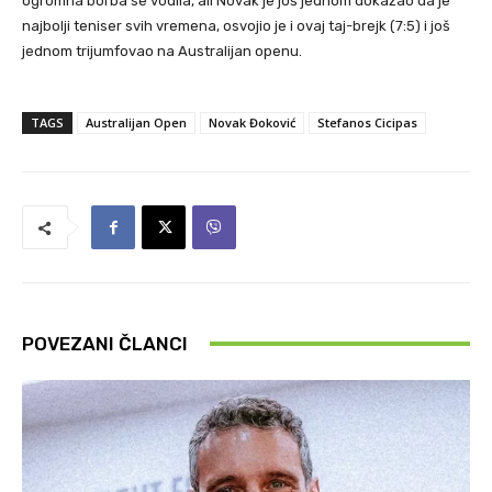
ogromna borba se vodila, ali Novak je još jednom dokazao da je
najbolji teniser svih vremena, osvojio je i ovaj taj-brejk (7:5) i još
jednom trijumfovao na Australijan openu.
TAGS
Australijan Open
Novak Đoković
Stefanos Cicipas
POVEZANI ČLANCI