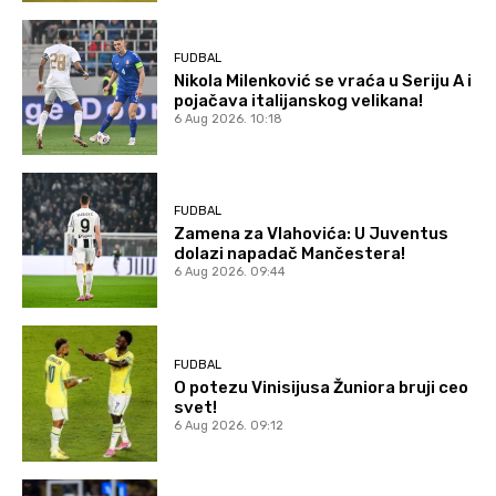
FUDBAL
Nikola Milenković se vraća u Seriju A i
pojačava italijanskog velikana!
6 Aug 2026. 10:18
FUDBAL
Zamena za Vlahovića: U Juventus
dolazi napadač Mančestera!
6 Aug 2026. 09:44
FUDBAL
O potezu Vinisijusa Žuniora bruji ceo
svet!
6 Aug 2026. 09:12