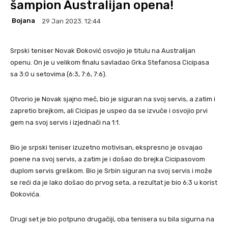
šampion Australijan opena!
Bojana
29 Jan 2023. 12:44
Srpski teniser Novak Đoković osvojio je titulu na Australijan
openu. On je u velikom finalu savladao Grka Stefanosa Cicipasa
sa 3:0 u setovima (6:3, 7:6, 7:6).
Otvorio je Novak sjajno meč, bio je siguran na svoj servis, a zatim i
zapretio brejkom, ali Cicipas je uspeo da se izvuče i osvojio prvi
gem na svoj servis i izjednači na 1:1.
Bio je srpski teniser izuzetno motivisan, ekspresno je osvajao
poene na svoj servis, a zatim je i došao do brejka Cicipasovom
duplom servis greškom. Bio je Srbin siguran na svoj servis i može
se reći da je lako došao do prvog seta, a rezultat je bio 6:3 u korist
Đokovića.
Drugi set je bio potpuno drugačiji, oba tenisera su bila sigurna na