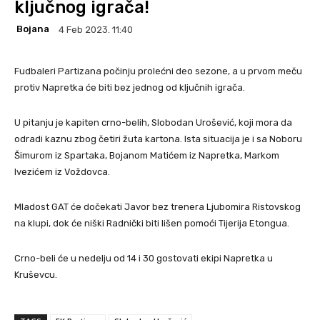
ključnog igrača!
Bojana
4 Feb 2023. 11:40
Fudbaleri Partizana počinju prolećni deo sezone, a u prvom meču
protiv Napretka će biti bez jednog od ključnih igrača.
U pitanju je kapiten crno-belih, Slobodan Urošević, koji mora da
odradi kaznu zbog četiri žuta kartona. Ista situacija je i sa Noboru
Šimurom iz Spartaka, Bojanom Matićem iz Napretka, Markom
Ivezićem iz Voždovca.
Mladost GAT će dočekati Javor bez trenera Ljubomira Ristovskog
na klupi, dok će niški Radnički biti lišen pomoći Tijerija Etongua.
Crno-beli će u nedelju od 14 i 30 gostovati ekipi Napretka u
Kruševcu.