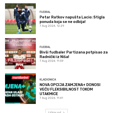
FUDBAL
Petar Ratkov napušta Lacio: Stigla
ponuda koja se ne odbija!
7 Aug 2026. 12:29
FUDBAL
Bivši fudbaler Partizana potpisao za
Radnički iz Niša!
7 Aug 2026. 11:59
KLADIONICA
NOVA OPCIJA ZAMJENA+ DONOSI
VEĆU FLEKSIBILNOST TOKOM
UTAKMICE
7 Aug 2026. 11:41
Učitaj još