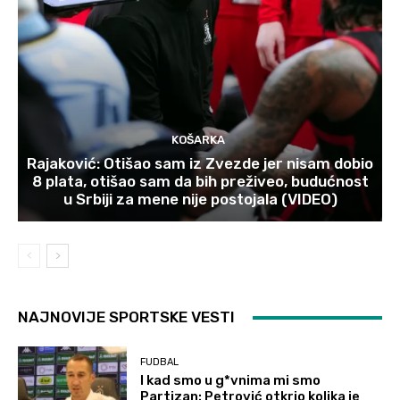
KOŠARKA
Rajaković: Otišao sam iz Zvezde jer nisam dobio
8 plata, otišao sam da bih preživeo, budućnost
u Srbiji za mene nije postojala (VIDEO)
NAJNOVIJE SPORTSKE VESTI
FUDBAL
I kad smo u g*vnima mi smo
Partizan: Petrović otkrio kolika je