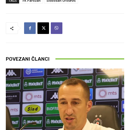
TAGS
FK Partizan
Slobodan Urošević
POVEZANI ČLANCI