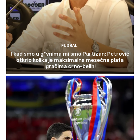
FUDBAL
I kad smo u g*vnima mi smo Partizan: Petrović
otkrio kolika je maksimalna mesečna plata
igračima crno-belih!