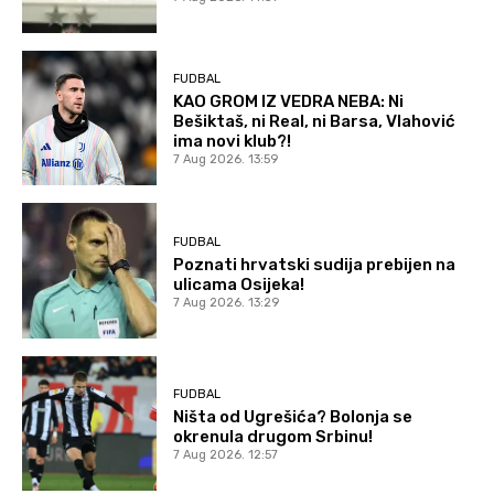
FUDBAL
KAO GROM IZ VEDRA NEBA: Ni
Bešiktaš, ni Real, ni Barsa, Vlahović
ima novi klub?!
7 Aug 2026. 13:59
FUDBAL
Poznati hrvatski sudija prebijen na
ulicama Osijeka!
7 Aug 2026. 13:29
FUDBAL
Ništa od Ugrešića? Bolonja se
okrenula drugom Srbinu!
7 Aug 2026. 12:57