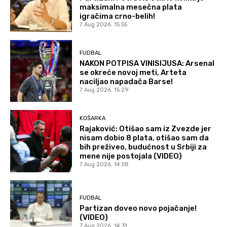
maksimalna mesečna plata
igračima crno-belih!
7 Aug 2026. 15:55
FUDBAL
NAKON POTPISA VINISIJUSA: Arsenal
se okreće novoj meti, Arteta
naciljao napadača Barse!
7 Aug 2026. 15:29
KOŠARKA
Rajaković: Otišao sam iz Zvezde jer
nisam dobio 8 plata, otišao sam da
bih preživeo, budućnost u Srbiji za
mene nije postojala (VIDEO)
7 Aug 2026. 14:58
FUDBAL
Partizan doveo novo pojačanje!
(VIDEO)
7 Aug 2026. 14:31