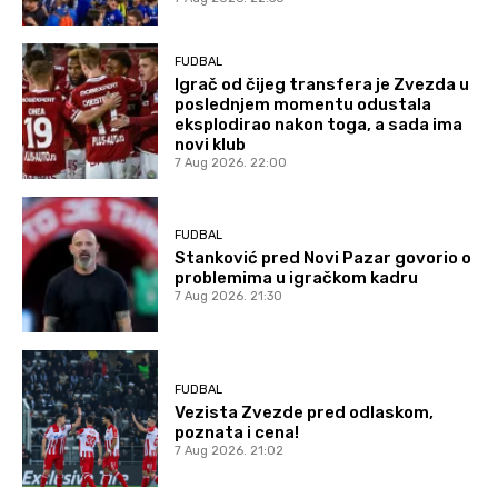
FUDBAL
Igrač od čijeg transfera je Zvezda u
poslednjem momentu odustala
eksplodirao nakon toga, a sada ima
novi klub
7 Aug 2026. 22:00
FUDBAL
Stanković pred Novi Pazar govorio o
problemima u igračkom kadru
7 Aug 2026. 21:30
FUDBAL
Vezista Zvezde pred odlaskom,
poznata i cena!
7 Aug 2026. 21:02