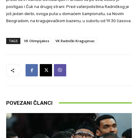
postigao i Ćuk na drugoj strani. Pred vaterpolistima Radničkog je
još jedan derbi, ovoga puta u domaćem šampionatu, sa Novim
Beogradom, na kragujevačkom bazenu, u subotu od 19.30 časova.
TAGS
VK Olimpijakos
VK Radnički Kragujevac
POVEZANI ČLANCI