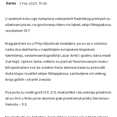
Darko
7 Feb 2023. 19:05
U sedmom kolu Lige šampiona vaterpolisti Radničkog pretrpeli su
očekivani poraz, na gostovanju lideru na tabeli, ekipi Olimpijakosa,
rezultatom 13:7.
Kragujevčani su u Pirej otputovali oslabljeni, pa su se u sastavu
našla dva debitanta u najelitnijem evropskom klupskom
takmičenju, sedamnaestogodišnji Lazar Antić i godinu dana mlađi
Vuk Kojić. Uprkos tome, odlično su parirali favorizovanom rivalu i
bili izjednačeni sve do sredine treće deonice kada su presudili
duža klupa i kvalitet ekipe Olimpijakosa, sastavljene od velikog
broja grčkih i stranih zvezda.
Dva puta su vodili gosti (1:0, 2:1), imali prilike i da uvećaju prednost,
ali su Grci u finišu prve deonice ipak preokrenuli preko Dervisisa i
Vamoša – 3:2.