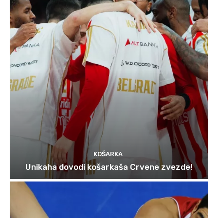
KOŠARKA
Unikaha dovodi košarkaša Crvene zvezde!