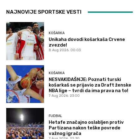
NAJNOVIJE SPORTSKE VESTI
KOŠARKA
Unikaha dovodi košarkaša Crvene
zvezde!
8 Aug 2026. 00:03
KOŠARKA
NESVAKIDAŠNJE: Poznati turski
košarkaš se prijavio za Draft ženske
NBA lige – tvrdi da ima prava na to!
7 Aug 2026. 23:00
FUDBAL
Hetafe značajno oslabljen protiv
Partizana nakon teške povrede
važnog igrača
7 Aug 2026. 22:30