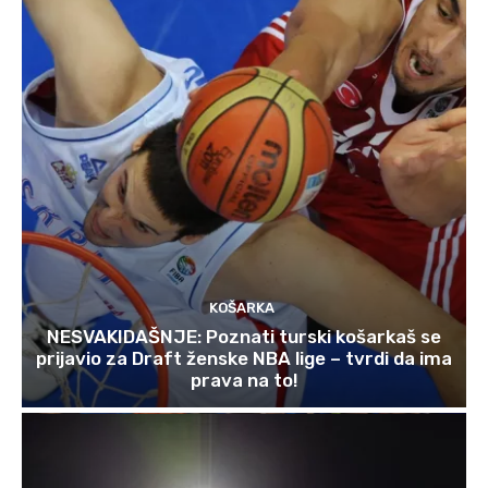
KOŠARKA
NESVAKIDAŠNJE: Poznati turski košarkaš se
prijavio za Draft ženske NBA lige – tvrdi da ima
prava na to!