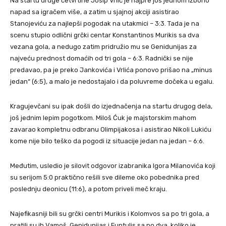
Na startu druge četvrtine Josip Vrlić je najpre još jednom izborio
napad sa igračem više, a zatim u sjajnoj akciji asistirao
Stanojeviću za najlepši pogodak na utakmici – 3:3. Tada je na
scenu stupio odlični grčki centar Konstantinos Murikis sa dva
vezana gola, a nedugo zatim pridružio mu se Genidunijas za
najveću prednost domaćih od tri gola – 6:3. Radnički se nije
predavao, pa je preko Jankovića i Vrlića ponovo prišao na „minus
jedan“ (6:5), a malo je nedostajalo i da poluvreme dočeka u egalu.
Kragujevčani su ipak došli do izjednačenja na startu drugog dela,
još jednim lepim pogotkom. Miloš Ćuk je majstorskim mahom
zavarao kompletnu odbranu Olimpijakosa i asistirao Nikoli Lukiću
kome nije bilo teško da pogodi iz situacije jedan na jedan – 6:6.
Međutim, usledio je silovit odgovor izabranika Igora Milanovića koji
su serijom 5:0 praktično rešili sve dileme oko pobednika pred
poslednju deonicu (11:6), a potom priveli meč kraju.
Najefikasniji bili su grčki centri Murikis i Kolomvos sa po tri gola, a
pratili su ih Vamoš, Genidunijas i Funtulis sa po dva, koliko je