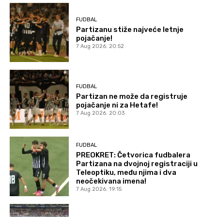
FUDBAL
Partizanu stiže najveće letnje
pojačanje!
7 Aug 2026. 20:52
FUDBAL
Partizan ne može da registruje
pojačanje ni za Hetafe!
7 Aug 2026. 20:03
FUDBAL
PREOKRET: Četvorica fudbalera
Partizana na dvojnoj registraciji u
Teleoptiku, među njima i dva
neočekivana imena!
7 Aug 2026. 19:15