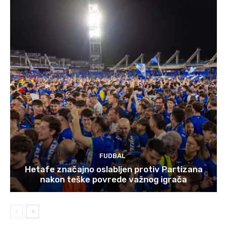
FUDBAL
Hetafe značajno oslabljen protiv Partizana
nakon teške povrede važnog igrača