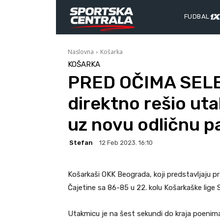
FUDBAL
Naslovna
Košarka
KOŠARKA
PRED OČIMA SELE
direktno rešio ut
uz novu odličnu pa
Stefan
12 Feb 2023. 16:10
Košarkaši OKK Beograda, koji predstavljaju pra
Čajetine sa 86-85 u 22. kolu Košarkaške lige S
Utakmicu je na šest sekundi do kraja poenima i