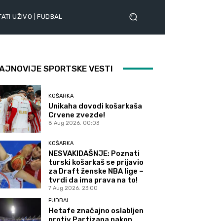
ATI UŽIVO | FUDBAL
AJNOVIJE SPORTSKE VESTI
KOŠARKA
Unikaha dovodi košarkaša
Crvene zvezde!
8 Aug 2026. 00:03
KOŠARKA
NESVAKIDAŠNJE: Poznati
turski košarkaš se prijavio
za Draft ženske NBA lige –
tvrdi da ima prava na to!
7 Aug 2026. 23:00
FUDBAL
Hetafe značajno oslabljen
protiv Partizana nakon