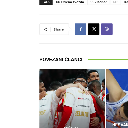
TAGS
KK Crvena zvezda
KK Zlatibor
KLS
Ko
Share
POVEZANI ČLANCI
NESVAK