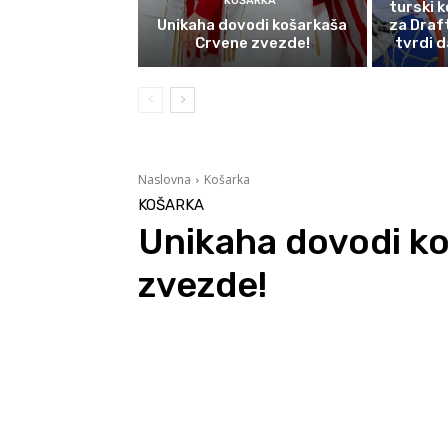
KOŠARKA
turski k
Unikaha dovodi košarkaša
za Draf
Crvene zvezde!
tvrdi d