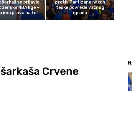
ošarkaš se prijavio
protiv Partizana nakon
t ženske NBA lige –
teške povrede važnog
a ima prava na to!
igrača