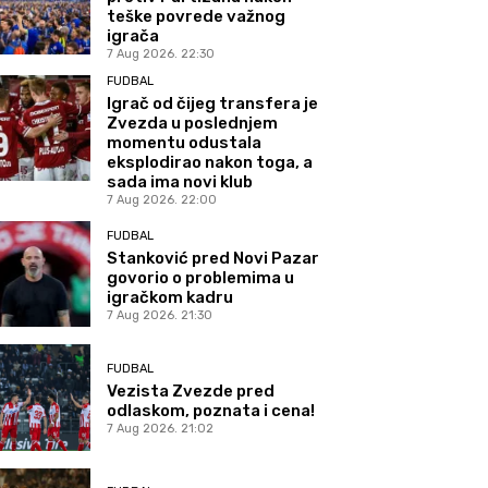
teške povrede važnog
igrača
7 Aug 2026. 22:30
FUDBAL
Igrač od čijeg transfera je
Zvezda u poslednjem
momentu odustala
eksplodirao nakon toga, a
sada ima novi klub
7 Aug 2026. 22:00
FUDBAL
Stanković pred Novi Pazar
govorio o problemima u
igračkom kadru
7 Aug 2026. 21:30
FUDBAL
Vezista Zvezde pred
odlaskom, poznata i cena!
7 Aug 2026. 21:02