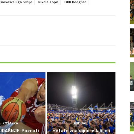
šarkaška liga Srbije
Nikola Topić
OKK Beograd
KOŠARKA
FUDBAL
IDAŠNJE: Poznati
Hetafe značajno oslabljen