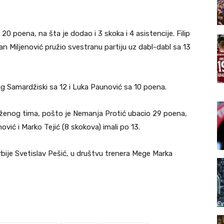
 20 poena, na šta je dodao i 3 skoka i 4 asistencije. Filip
n Miljenović pružio svestranu partiju uz dabl-dabl sa 13
drag Samardžiski sa 12 i Luka Paunović sa 10 poena.
oraženog tima, pošto je Nemanja Protić ubacio 29 poena,
ović i Marko Tejić (8 skokova) imali po 13.
Srbije Svetislav Pešić, u društvu trenera Mege Marka