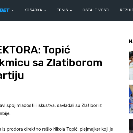
KOŠARKA
TENIS
OSTALE VESTI
REZULT
N
KTORA: Topić
akmicu sa Zlatiborom
rtiju
vi spoj mladosti i iskustva, savladali su Zlatibor iz
rbije.
z prodora direktno rešio Nikola Topić, plejmejker koji je