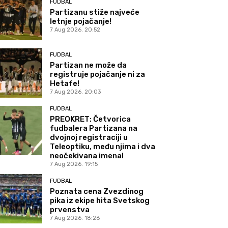
FUDBAL
Partizanu stiže najveće
letnje pojačanje!
7 Aug 2026. 20:52
FUDBAL
Partizan ne može da
registruje pojačanje ni za
Hetafe!
7 Aug 2026. 20:03
FUDBAL
PREOKRET: Četvorica
fudbalera Partizana na
dvojnoj registraciji u
Teleoptiku, među njima i dva
neočekivana imena!
7 Aug 2026. 19:15
FUDBAL
Poznata cena Zvezdinog
pika iz ekipe hita Svetskog
prvenstva
7 Aug 2026. 18:26