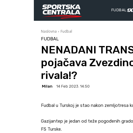
FUDBAL
Naslovna
Fudbal
FUDBAL
NENADANI TRANSF
pojačava Zvezdin
rivala!?
Milan
14 Feb 2023. 14:50
Fudbal u Turskoj je stao nakon zemljotresa k
Gazijantep je jedan od teže pogođenih grado
FS Turske.