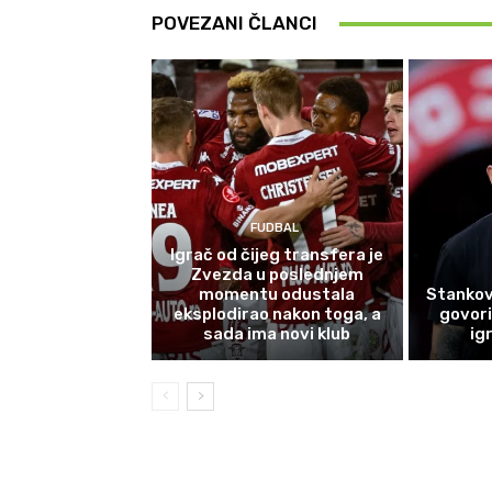
POVEZANI ČLANCI
FUDBAL
Igrač od čijeg transfera je
Zvezda u poslednjem
momentu odustala
Stankov
eksplodirao nakon toga, a
govori
sada ima novi klub
ig