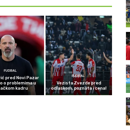
FUDBAL
FUDBAL
ić pred Novi Pazar
o o problemima u
Vezista Zvezde pred
račkom kadru
odlaskom, poznata i cena!