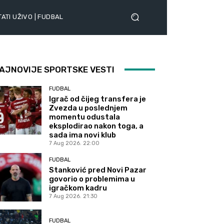
ATI UŽIVO | FUDBAL
AJNOVIJE SPORTSKE VESTI
FUDBAL
Igrač od čijeg transfera je
Zvezda u poslednjem
momentu odustala
eksplodirao nakon toga, a
sada ima novi klub
7 Aug 2026. 22:00
FUDBAL
Stanković pred Novi Pazar
govorio o problemima u
igračkom kadru
7 Aug 2026. 21:30
FUDBAL