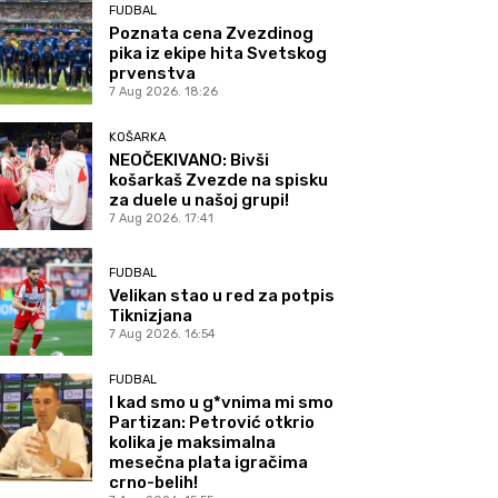
FUDBAL
Poznata cena Zvezdinog
pika iz ekipe hita Svetskog
prvenstva
7 Aug 2026. 18:26
KOŠARKA
NEOČEKIVANO: Bivši
košarkaš Zvezde na spisku
za duele u našoj grupi!
7 Aug 2026. 17:41
FUDBAL
Velikan stao u red za potpis
Tiknizjana
7 Aug 2026. 16:54
FUDBAL
I kad smo u g*vnima mi smo
Partizan: Petrović otkrio
kolika je maksimalna
mesečna plata igračima
crno-belih!