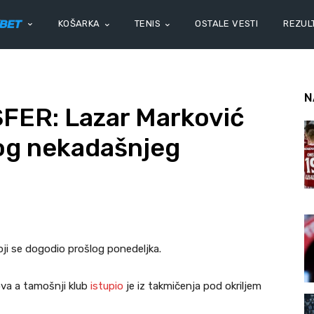
KOŠARKA
TENIS
OSTALE VESTI
REZULT
N
ER: Lazar Marković
og nekadašnjeg
oji se dogodio prošlog ponedeljka.
va a tamošnji klub
istupio
je iz takmičenja pod okriljem