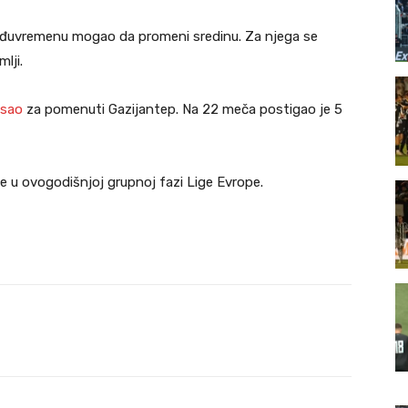
međuvremenu mogao da promeni sredinu. Za njega se
lji.
isao
za pomenuti Gazijantep. Na 22 meča postigao je 5
e u ovogodišnjoj grupnoj fazi Lige Evrope.