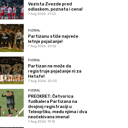
Vezista Zvezde pred
odlaskom, poznata i cena!
7 Aug 2026. 21:02
FUDBAL
Partizanu stiže najveće
letnje pojačanje!
7 Aug 2026. 20:52
FUDBAL
Partizan ne može da
registruje pojačanje ni za
Hetafe!
7 Aug 2026. 20:03
FUDBAL
PREOKRET: Četvorica
fudbalera Partizana na
dvojnoj registraciji u
Teleoptiku, među njima i dva
neočekivana imena!
7 Aug 2026. 19:15