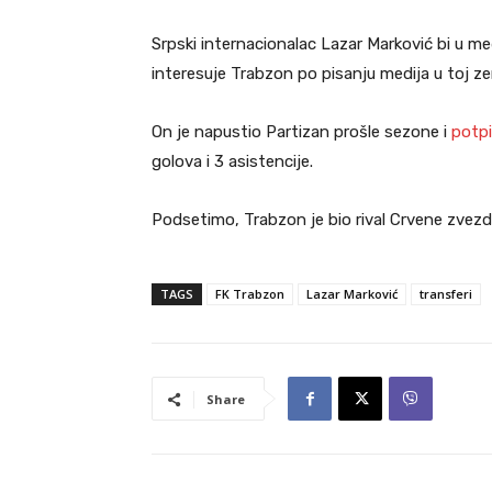
Srpski internacionalac Lazar Marković bi u 
interesuje Trabzon po pisanju medija u toj zem
On je napustio Partizan prošle sezone i
potp
golova i 3 asistencije.
Podsetimo, Trabzon je bio rival Crvene zvezd
TAGS
FK Trabzon
Lazar Marković
transferi
Share