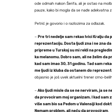
ode odmah nakon Šerifa, ali je ostao na molb
pauze, kako bi mogla da se nađe adekvatna 
Petrić je govorio i o razlozima za odlazak.
–
Pre tri nedelje sam rekao Ivici Kralju da
reprezentaciju. Dosta ljudi zna i ne zna d
pripreme u Turskoj su mi rekli na pregledi
ka melanomu. Dobro sam, ali ne želim da p
kad sam imao 30, 31 godinu. Tad sam rekao
me ljudi iz kluba da ostanem do reprezentat
objasnio je još uvek aktuelni trener crno-beli
–
Ako ljudi misle da se ne nerviram, ja se 
da provociram moj organizam. I kad sam za
više sam bio sa Peđom u Valensiji kod doktor
Nemam problem, ali neću da provociram
.