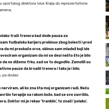
u sportskog direktora Ivice Kralja do reprezentativne
zamena.
 polako traži trenera kad dođe pauza za
a sam fudbalsku karijeru prekinuo zbog bolesti i pred
ma da mi preskače srce, skinuo sam mladež koji ide
rovociram organizam da mi se desi nešto što je bilo
 da ne dižemo frku, sad se to dogodilo. Zamolili su
ivne pauze da bi našli trenera i tako je i bilo
,
h, pa dodao:
ne nerviram, ali ko zna šta moj organizam radi. Neću
vršio terapije sa rakom kože, kad se sve završilo,
a. Doktor mi je rekao ‘trankilo’, to znači ‘polako’.