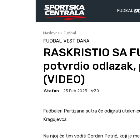
FUDBAL
Naslovna
Fudbal
FUDBAL
VEST DANA
RASKRISTIO SA F
potvrdio odlazak, 
(VIDEO)
Stefan
25 Feb 2023. 16:30
Fudbaleri Partizana sutra će odigrati utakmicu
Kragujevca.
Na njoj će tim voditi Gordan Petrić, koji je m