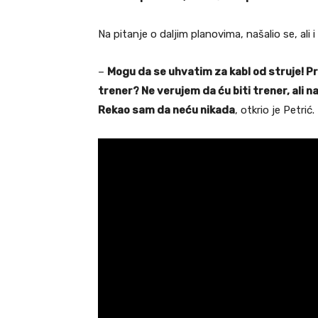
Na pitanje o daljim planovima, našalio se, ali
–
Mogu da se uhvatim za kabl od struje! Pr
trener? Ne verujem da ću biti trener, ali na
Rekao sam da neću nikada
, otkrio je Petrić.