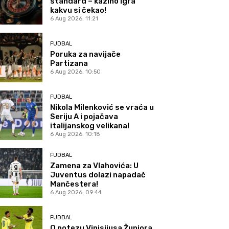
standard – kazino igra
kakvu si čekao!
6 Aug 2026. 11:21
FUDBAL
Poruka za navijače
Partizana
6 Aug 2026. 10:50
FUDBAL
Nikola Milenković se vraća u
Seriju A i pojačava
italijanskog velikana!
6 Aug 2026. 10:18
FUDBAL
Zamena za Vlahovića: U
Juventus dolazi napadač
Mančestera!
6 Aug 2026. 09:44
FUDBAL
O potezu Vinisijusa Žuniora