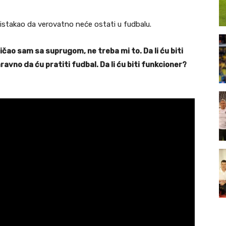
 i istakao da verovatno neće ostati u fudbalu.
ičao sam sa suprugom, ne treba mi to. Da li ću biti
ravno da ću pratiti fudbal. Da li ću biti funkcioner?