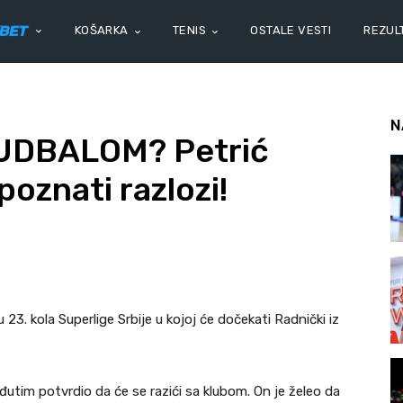
KOŠARKA
TENIS
OSTALE VESTI
REZULT
N
UDBALOM? Petrić
poznati razlozi!
 23. kola Superlige Srbije u kojoj će dočekati Radnički iz
eđutim potvrdio da će se razići sa klubom. On je želeo da