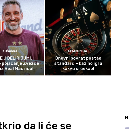
KOŠARKA
KLADIONICA
E U DELIRIJUMU:
Dnevni povrat postao
 pojačanje Zvezde
standard – kazino igra
 iz Real Madrida!
kakvu si čekao!