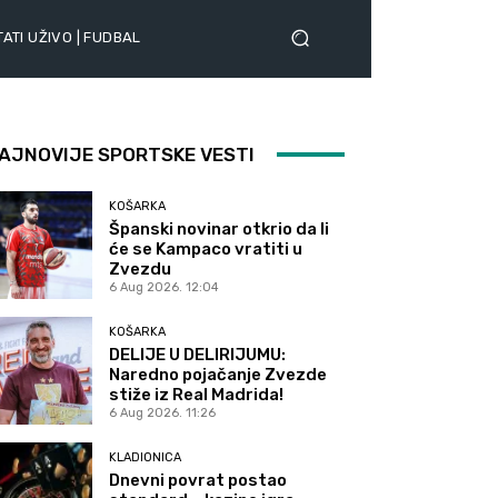
ATI UŽIVO | FUDBAL
AJNOVIJE SPORTSKE VESTI
KOŠARKA
Španski novinar otkrio da li
će se Kampaco vratiti u
Zvezdu
6 Aug 2026. 12:04
KOŠARKA
DELIJE U DELIRIJUMU:
Naredno pojačanje Zvezde
stiže iz Real Madrida!
6 Aug 2026. 11:26
KLADIONICA
Dnevni povrat postao