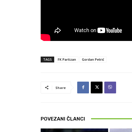
TAGS
FK Partizan
Gordan Petrić
Share
POVEZANI ČLANCI