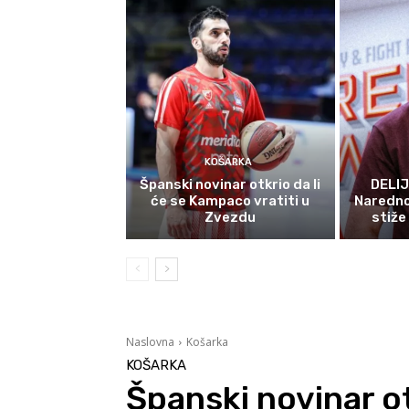
KOŠARKA
Španski novinar otkrio da li
DELIJ
će se Kampaco vratiti u
Naredno
Zvezdu
stiže