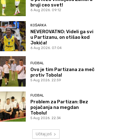
bruji ceo svet!
6 Aug 2026. 09:12
KOŠARKA
NEVEROVATNO: Videli ga svi
u Partizanu, on otišao kod
Jokića!
6 Aug 2026. 07:04
FUDBAL
Ovo je tim Partizana za meč
protiv Tobola!
5 Aug 2026. 22:59
FUDBAL
Problem za Partizan: Bez
pojačanja na megdan
Tobolu!
5 Aug 2026. 22:34
Učitaj još