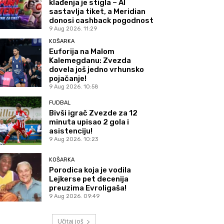
klađenja je stigla – AI
sastavlja tiket, a Meridian
donosi cashback pogodnost
9 Aug 2026. 11:29
KOŠARKA
Euforija na Malom
Kalemegdanu: Zvezda
dovela još jedno vrhunsko
pojačanje!
9 Aug 2026. 10:58
FUDBAL
Bivši igrač Zvezde za 12
minuta upisao 2 gola i
asistenciju!
9 Aug 2026. 10:23
KOŠARKA
Porodica koja je vodila
Lejkerse pet decenija
preuzima Evroligaša!
9 Aug 2026. 09:49
Učitaj još