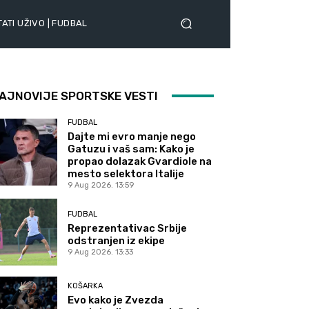
ATI UŽIVO | FUDBAL
AJNOVIJE SPORTSKE VESTI
FUDBAL
Dajte mi evro manje nego
Gatuzu i vaš sam: Kako je
propao dolazak Gvardiole na
mesto selektora Italije
9 Aug 2026. 13:59
FUDBAL
Reprezentativac Srbije
odstranjen iz ekipe
9 Aug 2026. 13:33
KOŠARKA
Evo kako je Zvezda