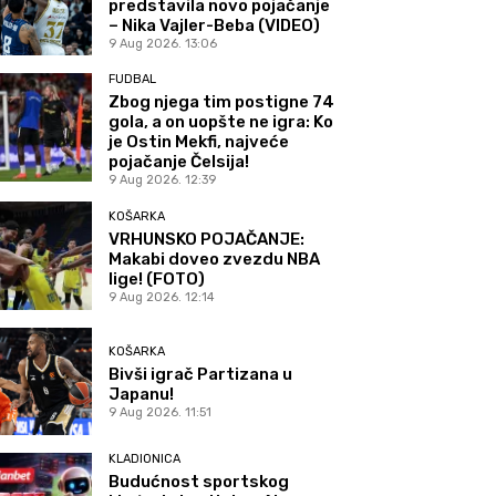
predstavila novo pojačanje
– Nika Vajler-Beba (VIDEO)
9 Aug 2026. 13:06
FUDBAL
Zbog njega tim postigne 74
gola, a on uopšte ne igra: Ko
je Ostin Mekfi, najveće
pojačanje Čelsija!
9 Aug 2026. 12:39
KOŠARKA
VRHUNSKO POJAČANJE:
Makabi doveo zvezdu NBA
lige! (FOTO)
9 Aug 2026. 12:14
KOŠARKA
Bivši igrač Partizana u
Japanu!
9 Aug 2026. 11:51
KLADIONICA
Budućnost sportskog