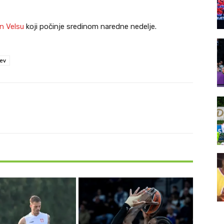
an Velsu
koji počinje sredinom naredne nedelje.
ev