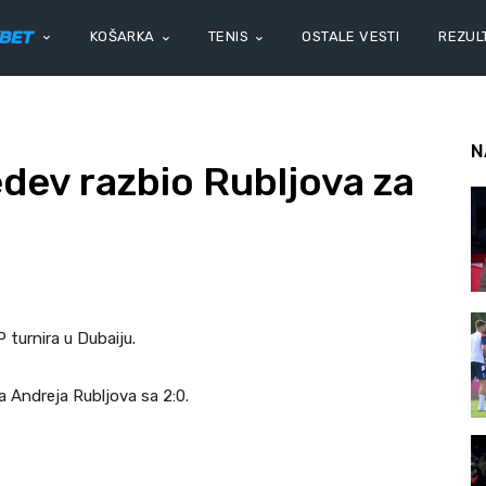
KOŠARKA
TENIS
OSTALE VESTI
REZULT
N
ev razbio Rubljova za
 turnira u Dubaiju.
a Andreja Rubljova sa 2:0.