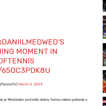
@DANIILMEDWED
’S
NING MOMENT IN
DFTENNIS
M/65OC3PDK8U
@TennisTV)
March 4, 2023
, dok je Medvedev potvrdio dobru formu nakon pobede u