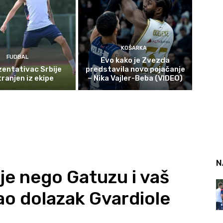
KOŠARKA
FUDBAL
Evo kako je Zvezda
entativac Srbije
predstavila novo pojačanje
ranjen iz ekipe
– Nika Vajler-Beba (VIDEO)