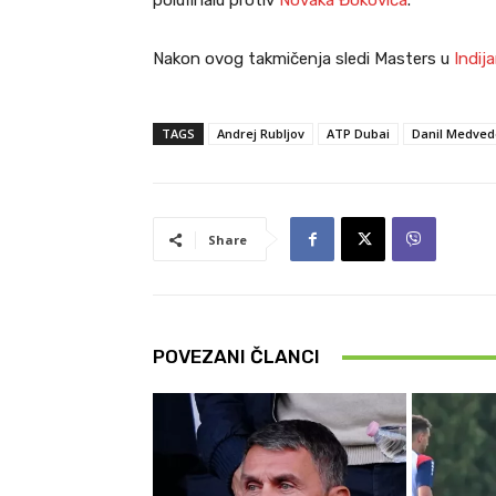
polufinalu protiv
Novaka Đokovića
.
Nakon ovog takmičenja sledi Masters u
Indij
TAGS
Andrej Rubljov
ATP Dubai
Danil Medved
Share
POVEZANI ČLANCI