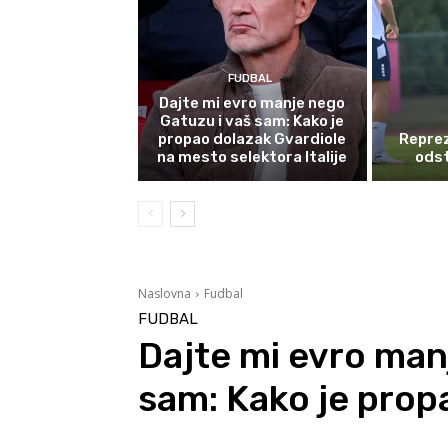
FUDBAL
Dajte mi evro manje nego
Gatuzu i vaš sam: Kako je
propao dolazak Gvardiole
Reprez
na mesto selektora Italije
odst