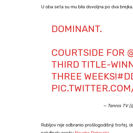
U oba seta su mu bila dovoljna po dva brejka.
DOMINANT.
COURTSIDE FOR
THIRD TITLE-WIN
THREE WEEKS!
#D
PIC.TWITTER.CO
— Tennis TV (
Rubljov nije odbranio prošlogodišnji trofej