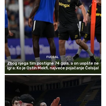
FUDBAL
Zbog njega tim postigne 74 gola, a on uopšte ne
igra: Ko je Ostin Mekfi, najveće pojačanje Čelsija!