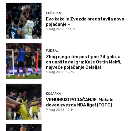
KOŠARKA
Evo kako je Zvezda predstavila novo
pojačanje –
9 Aug 2026. 13:06
FUDBAL
Zbog njega tim postigne 74 gola, a
on uopšte ne igra: Ko je Ostin Mekfi,
najveće pojačanje Čelsija!
9 Aug 2026. 12:39
KOŠARKA
VRHUNSKO POJAČANJE: Makabi
doveo zvezdu NBA lige! (FOTO)
9 Aug 2026. 12:14