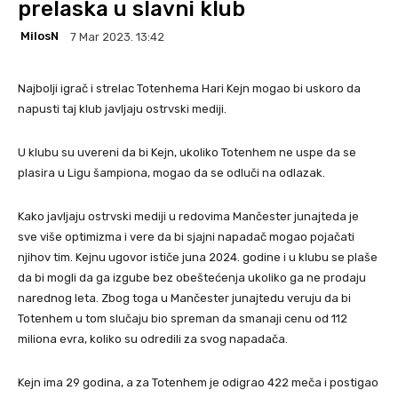
prelaska u slavni klub
MilosN
7 Mar 2023. 13:42
Najbolji igrač i strelac Totenhema Hari Kejn mogao bi uskoro da
napusti taj klub javljaju ostrvski mediji.
U klubu su uvereni da bi Kejn, ukoliko Totenhem ne uspe da se
plasira u Ligu šampiona, mogao da se odluči na odlazak.
Kako javljaju ostrvski mediji u redovima Mančester junajteda je
sve više optimizma i vere da bi sjajni napadač mogao pojačati
njihov tim. Kejnu ugovor ističe juna 2024. godine i u klubu se plaše
da bi mogli da ga izgube bez obeštećenja ukoliko ga ne prodaju
narednog leta. Zbog toga u Mančester junajtedu veruju da bi
Totenhem u tom slučaju bio spreman da smanaji cenu od 112
miliona evra, koliko su odredili za svog napadača.
Kejn ima 29 godina, a za Totenhem je odigrao 422 meča i postigao