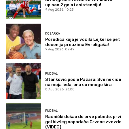
upisao 2 gola i asistenciju!
9 Aug 2026. 10:23
KOŠARKA
Porodica koja je vodila Lejkerse pet
decenija preuzima Evroligaša!
9 Aug 2026. 09:49
FUDBAL
Stanković posle Pazara: Sve nek ide
na moja leđa, ona su mnogo šira
8 Aug 2026. 23:00
FUDBAL
Radnički došao do prve pobede, prvi
gol bivšeg napadača Crvene zvezde
(VIDEO)