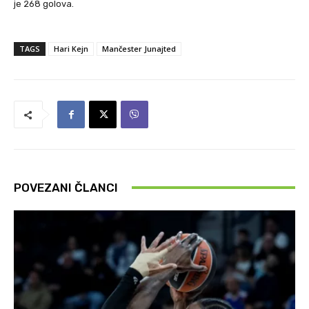
je 268 golova.
TAGS
Hari Kejn
Mančester Junajted
POVEZANI ČLANCI