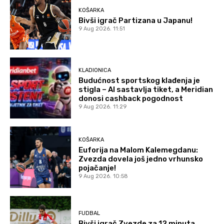
KOŠARKA
Bivši igrač Partizana u Japanu!
9 Aug 2026. 11:51
KLADIONICA
Budućnost sportskog klađenja je
stigla – AI sastavlja tiket, a Meridian
donosi cashback pogodnost
9 Aug 2026. 11:29
KOŠARKA
Euforija na Malom Kalemegdanu:
Zvezda dovela još jedno vrhunsko
pojačanje!
9 Aug 2026. 10:58
FUDBAL
Bivši igrač Zvezde za 12 minuta