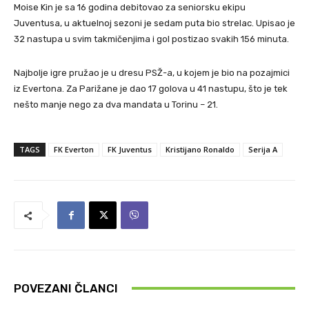
Moise Kin je sa 16 godina debitovao za seniorsku ekipu
Juventusa, u aktuelnoj sezoni je sedam puta bio strelac. Upisao je
32 nastupa u svim takmičenjima i gol postizao svakih 156 minuta.
Najbolje igre pružao je u dresu PSŽ-a, u kojem je bio na pozajmici
iz Evertona. Za Parižane je dao 17 golova u 41 nastupu, što je tek
nešto manje nego za dva mandata u Torinu – 21.
TAGS
FK Everton
FK Juventus
Kristijano Ronaldo
Serija A
POVEZANI ČLANCI