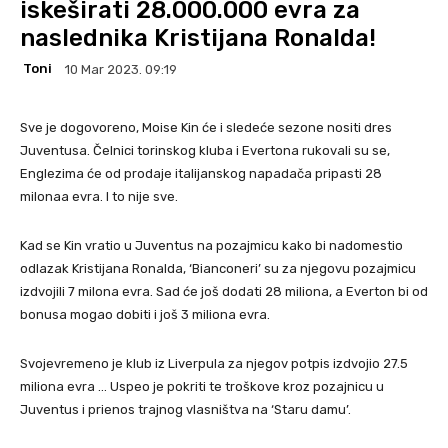
iskeširati 28.000.000 evra za
naslednika Kristijana Ronalda!
Toni
10 Mar 2023. 09:19
Sve je dogovoreno, Moise Kin će i sledeće sezone nositi dres
Juventusa. Čelnici torinskog kluba i Evertona rukovali su se,
Englezima će od prodaje italijanskog napadača pripasti 28
milonaa evra. I to nije sve.
Kad se Kin vratio u Juventus na pozajmicu kako bi nadomestio
odlazak Kristijana Ronalda, ‘Bianconeri’ su za njegovu pozajmicu
izdvojili 7 milona evra. Sad će još dodati 28 miliona, a Everton bi od
bonusa mogao dobiti i još 3 miliona evra.
Svojevremeno je klub iz Liverpula za njegov potpis izdvojio 27.5
miliona evra … Uspeo je pokriti te troškove kroz pozajnicu u
Juventus i prienos trajnog vlasništva na ‘Staru damu’.