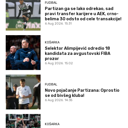
FUDBAL
Partizan ga se lako odrekao, sad
pravi transfer karijere u AEK, crno-
belima 30 odsto od cele transakcije!
6 Aug 2026. 15:31
KOŠARKA
Selektor Alimpijević odredio 18
kandidata za avgustovski FIBA
prozor
6 Aug 2026. 15:02
FUDBAL
Novo pojačanje Partizana: Oprostio
se od bivšeg kluba!
6 Aug 2026. 14:35
KOŠARKA