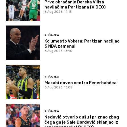
Prvo obraćanje Dereka Vilisa
navijačima Partizana (VIDEO)
6 Aug 2026. 14:13
KOŠARKA
Ko umesto Vokera: Partizan naciljao
5 NBA zamena!
6 Aug 2026. 13:40
KOŠARKA
Makabi doveo centra Fenerbahčea!
6 Aug 2026. 13:05
KOŠARKA
Nedović otvorio dušu i priznao zbog
čega ga je Sale Đorđević sklanjao iz