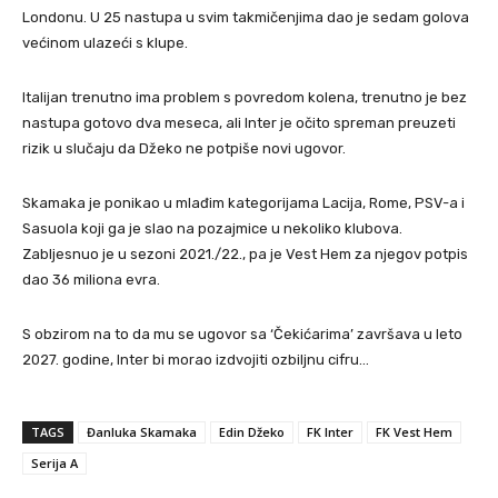
Londonu. U 25 nastupa u svim takmičenjima dao je sedam golova
većinom ulazeći s klupe.
Italijan trenutno ima problem s povredom kolena, trenutno je bez
nastupa gotovo dva meseca, ali Inter je očito spreman preuzeti
rizik u slučaju da Džeko ne potpiše novi ugovor.
Skamaka je ponikao u mlađim kategorijama Lacija, Rome, PSV-a i
Sasuola koji ga je slao na pozajmice u nekoliko klubova.
Zabljesnuo je u sezoni 2021./22., pa je Vest Hem za njegov potpis
dao 36 miliona evra.
S obzirom na to da mu se ugovor sa ‘Čekićarima’ završava u leto
2027. godine, Inter bi morao izdvojiti ozbiljnu cifru…
TAGS
Đanluka Skamaka
Edin Džeko
FK Inter
FK Vest Hem
Serija A