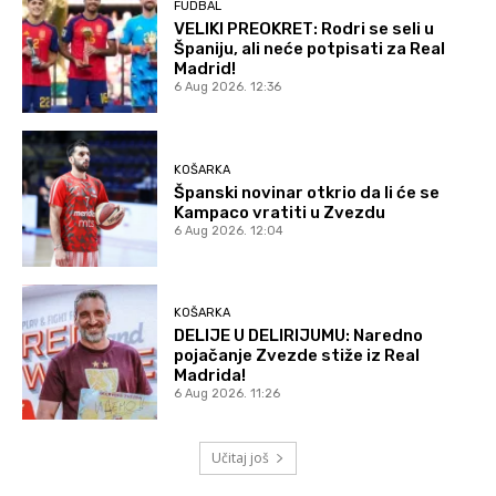
FUDBAL
VELIKI PREOKRET: Rodri se seli u
Španiju, ali neće potpisati za Real
Madrid!
6 Aug 2026. 12:36
KOŠARKA
Španski novinar otkrio da li će se
Kampaco vratiti u Zvezdu
6 Aug 2026. 12:04
KOŠARKA
DELIJE U DELIRIJUMU: Naredno
pojačanje Zvezde stiže iz Real
Madrida!
6 Aug 2026. 11:26
Učitaj još