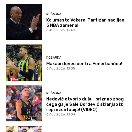
KOŠARKA
Ko umesto Vokera: Partizan naciljao
5 NBA zamena!
6 Aug 2026. 13:40
KOŠARKA
Makabi doveo centra Fenerbahčea!
6 Aug 2026. 13:05
KOŠARKA
Nedović otvorio dušu i priznao zbog
čega ga je Sale Đorđević sklanjao iz
reprezentacije! (VIDEO)
6 Aug 2026. 13:04