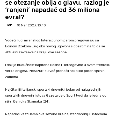
se otezanje obija o glavu, razlog je
‘ranjeni’ napadač od 36 miliona
evra!?
Toni
10 Mar 2023. 10:40
Vodeći ljudi milanskog Intera punom parom pregovaraju sa
Edinom Džekom (36) oko novog ugovora s obzirom na to da se
aktuelni završava na kraju ove sezone.
I dok je budućnost kapitena Bosne i Hercegovine u ovom trenutku
velika enigma, ‘Nerazuri’ su već pronašli nekoliko potencijalnih
zamena.
Najčitaniji italijanski sportski dnevnik i jedan od najuglednijih
sportskih dnevnih listova Gazeta delo Sport tvrdi da je jedna od
njih i Đanluka Skamaka (24).
Napadač Vest Hema ove sezone nije najstandardniji u istočnom